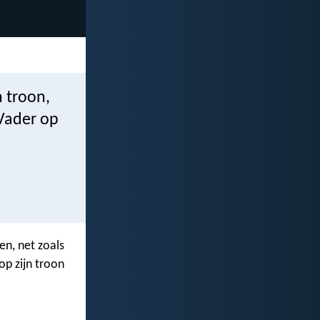
n troon,
Vader op
en, net zoals
p zijn troon