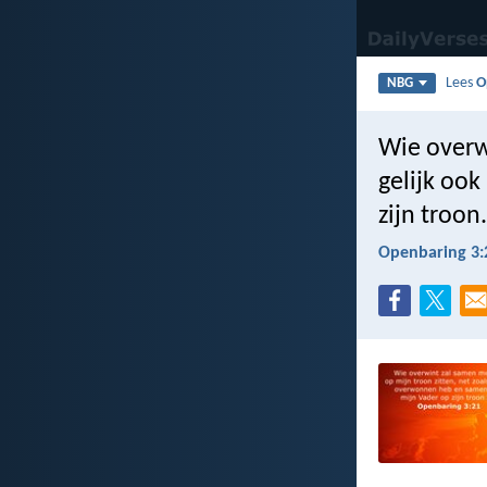
Lees
O
NBG
Wie overwi
gelijk oo
zijn troon.
Openbaring 3: