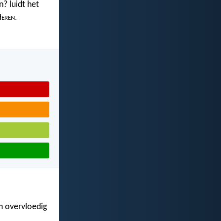
? luidt het
H
eren
.
m overvloedig