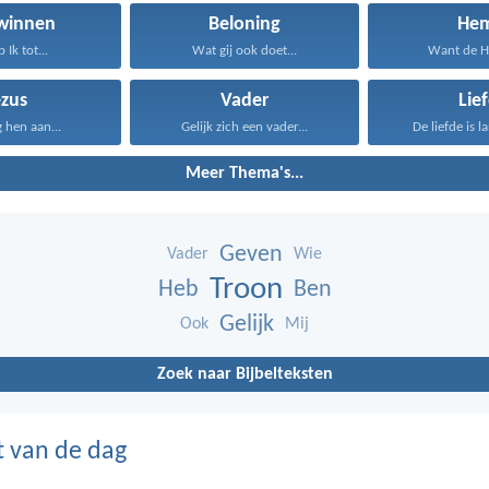
winnen
Beloning
Hem
 Ik tot...
Wat gij ook doet...
Want de Her
ezus
Vader
Lie
g hen aan...
Gelijk zich een vader...
De liefde is l
Meer Thema's...
Geven
Vader
Wie
Troon
Heb
Ben
Gelijk
Ook
Mij
Zoek naar Bijbelteksten
t van de dag