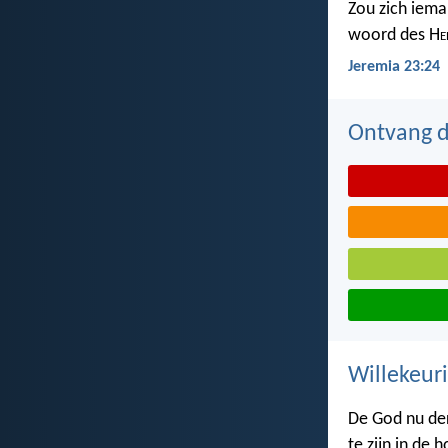
Zou zich iema
woord des H
e
Jeremia 23:24
Ontvang de
Willekeuri
De God nu der
te zijn in de 