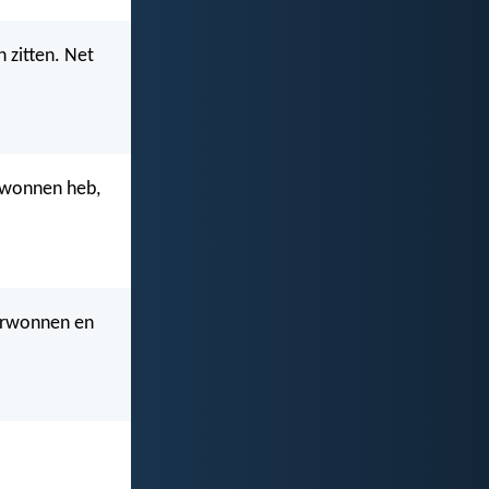
n zitten. Net
rwonnen heb,
verwonnen en