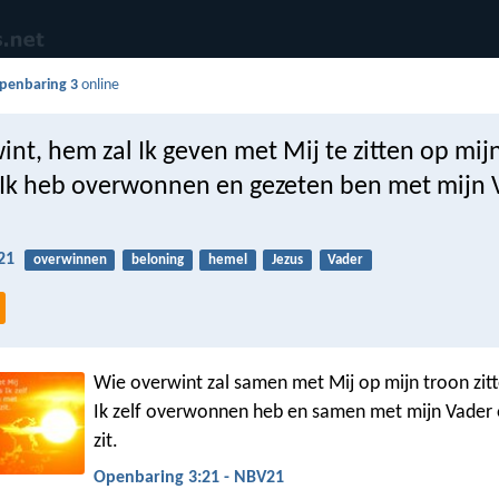
penbaring 3
online
nt, hem zal Ik geven met Mij te zitten op mij
k Ik heb overwonnen en gezeten ben met mijn 
21
overwinnen
beloning
hemel
Jezus
Vader
Wie overwint zal samen met Mij op mijn troon zitt
Ik zelf overwonnen heb en samen met mijn Vader o
zit.
Openbaring 3:21 - NBV21