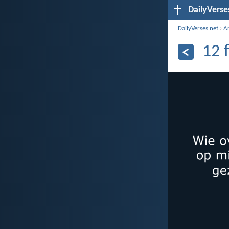
DailyVerse
DailyVerses.net
›
A
12 