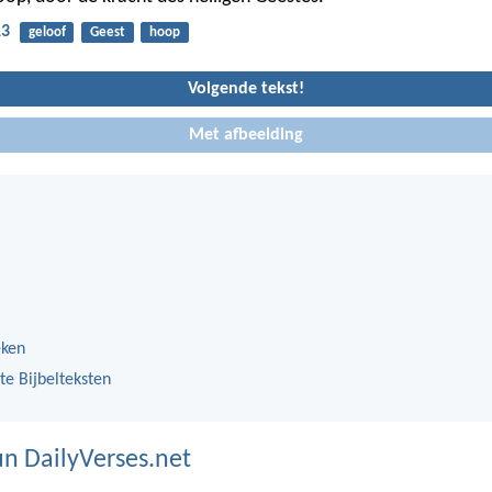
13
geloof
Geest
hoop
Volgende tekst!
Met afbeelding
eken
te Bijbelteksten
n DailyVerses.net