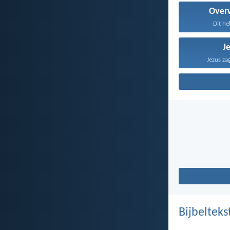
Over
Dit heb
J
Jezus za
Bijbelteks