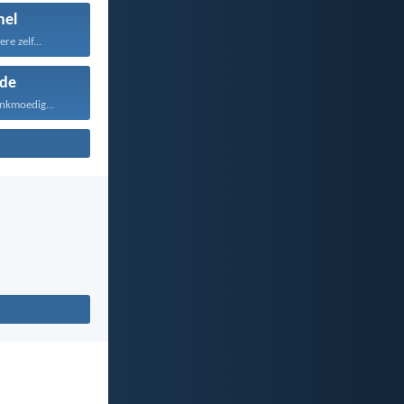
el
e zelf...
fde
ankmoedig...