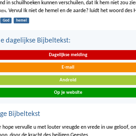
nd in schuilhoeken kunnen verschuilen, dat Ik hem niet zou zien
ren
. Vervul Ik niet de hemel en de aarde? luidt het woord des 
God
hemel
 dagelijkse Bijbeltekst:
Dagelijkse melding
E-mail
Android
Op je website
ge Bijbeltekst
 hope vervulle u met louter vreugde en vrede in uw geloof, o
hoop, door de kracht des heiligen Geestes.