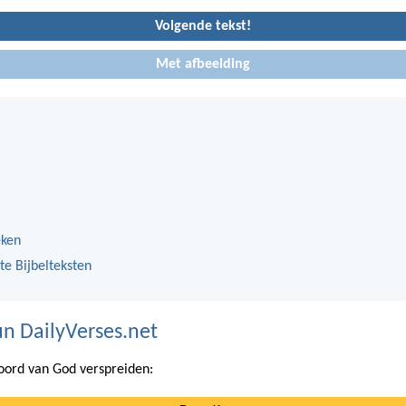
Volgende tekst!
Met afbeelding
eken
te Bijbelteksten
n DailyVerses.net
ord van God verspreiden: