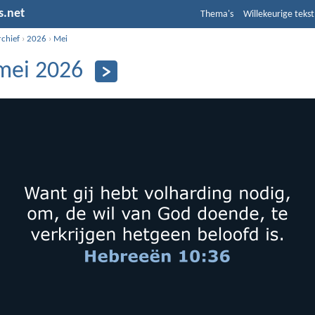
s.net
Thema's
Willekeurige tekst
rchief
›
2026
›
Mei
mei 2026