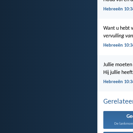
Hebreeën 10:3
Want u hebt v
vervulling van
Hebreeën 10:3
Jullie moeten 
Hij jullie heef
Hebreeën 10:3
Gerelate
Ge
De lankmoed