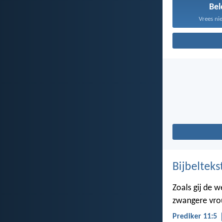
Bel
Vrees nie
Bijbelteks
Zoals gij de 
zwangere vrou
Prediker 11:5