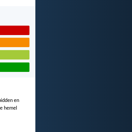
bidden en
de hemel