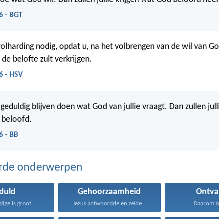
6 - BGT
olharding nodig, opdat u, na het volbrengen van de wil van Go
de belofte zult verkrijgen.
6 - HSV
geduldig blijven doen wat God van jullie vraagt. Dan zullen jull
t beloofd.
6 - BB
erde onderwerpen
duld
Gehoorzaamheid
Ontva
ige is groot...
Jezus antwoordde en zeide...
Daarom zeg