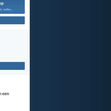
op
, welke...
n een