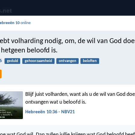
ebreeën 10
online
hebt volharding nodig, om, de wil van God doe
 hetgeen beloofd is.
6
geduld
gehoorzaamheid
ontvangen
beloften
Blijf juist volharden, want als u de wil van God doet
ontvangen wat u beloofd is.
Hebreeën 10:36 - NBV21
oe wat God wil. Dan zullen jullie krijgen wat God beloofd heef