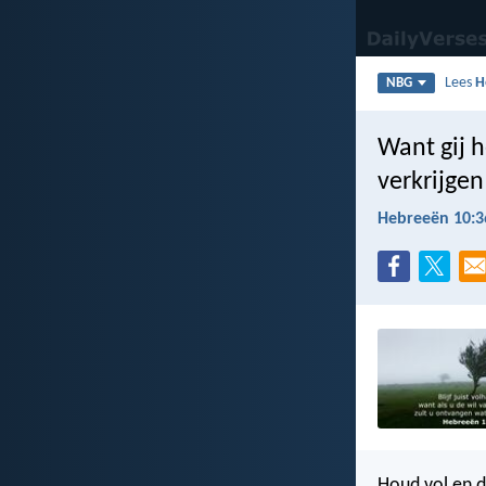
Lees
H
NBG
Want gij 
verkrijgen
Hebreeën 10:3
Houd vol en d