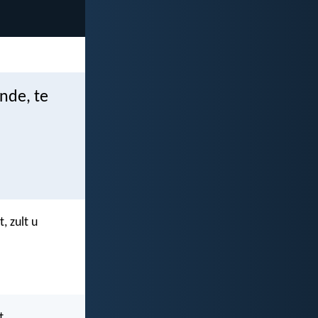
nde, te
, zult u
t.