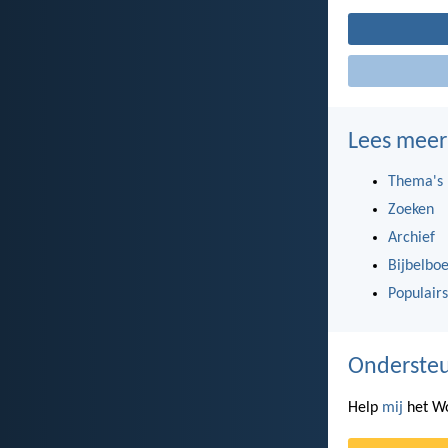
Lees meer
Thema's
Zoeken
Archief
Bijbelbo
Populairs
Ondersteu
Help
mij
het Wo