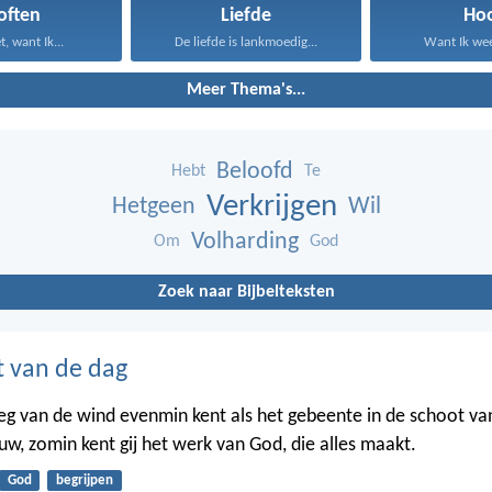
often
Liefde
Ho
t, want Ik...
De liefde is lankmoedig...
Want Ik weet
Meer Thema's...
Beloofd
Hebt
Te
Verkrijgen
Hetgeen
Wil
Volharding
Om
God
Zoek naar Bijbelteksten
t van de dag
weg van de wind evenmin kent als het gebeente in de schoot va
w, zomin kent gij het werk van God, die alles maakt.
God
begrijpen