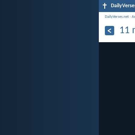
DailyVerse
DailyVerses.net
›
A
11 