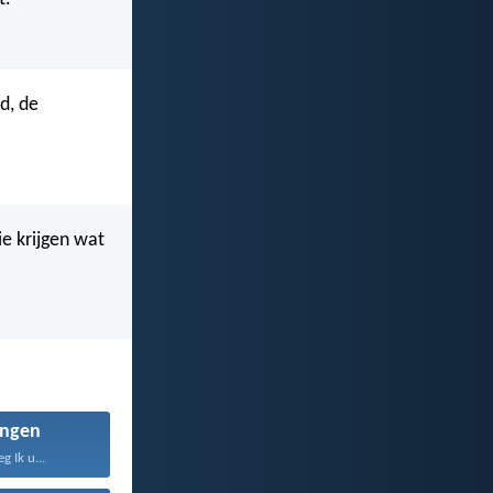
d, de
ie krijgen wat
ngen
 Ik u...