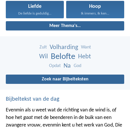
Liefde
Hoop
De liefde is geduldig...
Ik immers, Ik ken...
Meer Thema's...
Volharding
Zult
Want
Belofte
Wil
Hebt
Na
Opdat
God
Zoek naar Bijbelteksten
Bijbeltekst van de dag
Evenmin als u weet wat de richting van de wind is,
of
hoe het
gaat
met de beenderen in de buik van een
zwangere
vrouw
, evenmin kent u het werk van God, Die