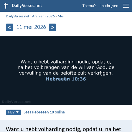
DailyVerses.net
Thema's
Inschrijven
DailyVerses.net
›
Archief
›
2026
›
Mei
11 mei 2026
Lees
Hebreeën 10
online
HSV
Want u hebt volharding nodig, opdat u, na het