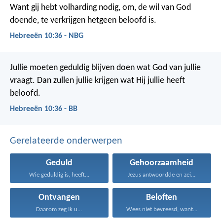
Want gij hebt volharding nodig, om, de wil van God
doende, te verkrijgen hetgeen beloofd is.
Hebreeën 10:36 - NBG
Jullie moeten geduldig blijven doen wat God van jullie
vraagt. Dan zullen jullie krijgen wat Hij jullie heeft
beloofd.
Hebreeën 10:36 - BB
Gerelateerde onderwerpen
Geduld
Gehoorzaamheid
Wie geduldig is, heeft...
Jezus antwoordde en zei...
Ontvangen
Beloften
Daarom zeg Ik u...
Wees niet bevreesd, want...