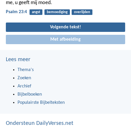
me,
u geeft mij moed.
Psalm 23:4
angst
bemoediging
overlijden
Volgende tekst!
Met afbeelding
Lees meer
Thema's
Zoeken
Archief
Bijbelboeken
Populairste Bijbelteksten
Ondersteun DailyVerses.net