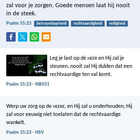
zal voor je zorgen.
Goede mensen laat hij nooit
in de steek.
Psalm 55:23
betrouwbaarheid
rechtvaardigheid
veiligheid
Leg je last op de
en Hij zal je
HEER
steunen,
nooit zal Hij dulden
dat een
rechtvaardige ten val komt.
Psalm 55:23 - NBV21
Werp uw zorg op de
,
en Híj zal u onderhouden;
Hij
HEERE
zal voor eeuwig niet toelaten
dat de rechtvaardige
wankelt.
Psalm 55:23 - HSV