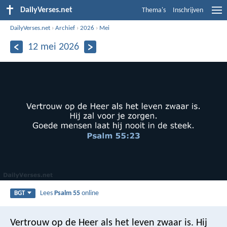
DailyVerses.net
Thema's
Inschrijven
DailyVerses.net
›
Archief
›
2026
›
Mei
12 mei 2026
Lees
Psalm 55
online
BGT
Vertrouw op de Heer als het leven zwaar is.
Hij