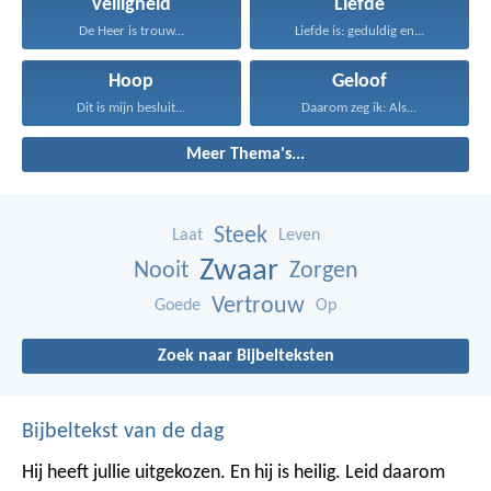
Veiligheid
Liefde
De Heer is trouw...
Liefde is: geduldig en...
Hoop
Geloof
Dit is mijn besluit...
Daarom zeg ik: Als...
Meer Thema's...
Steek
Laat
Leven
Zwaar
Nooit
Zorgen
Vertrouw
Goede
Op
Zoek naar Bijbelteksten
Bijbeltekst van de dag
Hij heeft jullie uitgekozen. En hij is heilig. Leid daarom