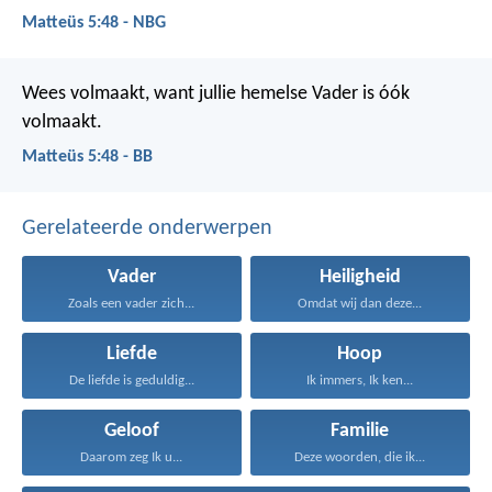
Matteüs 5:48 - NBG
Wees volmaakt, want jullie hemelse Vader is óók
volmaakt.
Matteüs 5:48 - BB
Gerelateerde onderwerpen
Vader
Heiligheid
Zoals een vader zich...
Omdat wij dan deze...
Liefde
Hoop
De liefde is geduldig...
Ik immers, Ik ken...
Geloof
Familie
Daarom zeg Ik u...
Deze woorden, die ik...