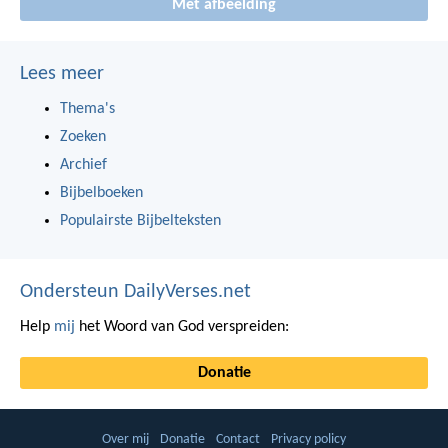
Met afbeelding
Lees meer
Thema's
Zoeken
Archief
Bijbelboeken
Populairste Bijbelteksten
Ondersteun DailyVerses.net
Help
mij
het Woord van God verspreiden:
Donatie
Over mij
Donatie
Contact
Privacy policy