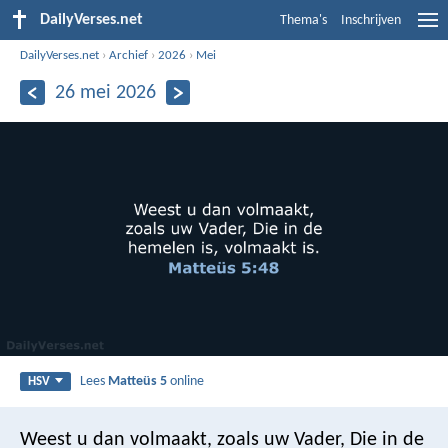
DailyVerses.net
Thema's
Inschrijven
DailyVerses.net
›
Archief
›
2026
›
Mei
26 mei 2026
Lees
Matteüs 5
online
HSV
Weest u dan volmaakt, zoals uw Vader, Die in de