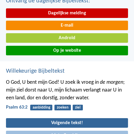
Ontvang de dagelijkse Bijbeltekst:
Dagelijkse melding
E-mail
Android
Op je website
Willekeurige Bijbeltekst
O God, U bent mijn God!
U zoek ik vroeg
in de morgen
;
mijn ziel dorst naar U,
mijn lichaam verlangt naar U
in
een land, dor en dorstig, zonder water.
Psalm 63:2
aanbidding
zoeken
ziel
Volgende tekst!