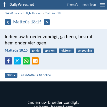
DailyVerses.net
Thema's
Inschrijven
DailyVerses.net
›
Bijbelboeken
›
Matteüs
›
18
Matteüs 18:15
Indien uw broeder zondigt, ga heen, bestraf
hem onder vier ogen.
Matteüs 18:15
zonde
spreken
luisteren
verzoening
Lees
Matteüs 18
online
NBG