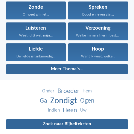
Zonde
Spreken
Of weet gij niet...
Dood en leven zijn...
Luisteren
Verzoening
Weet (dit) wel, mijn...
Welke immers hierin bestaat...
Liefde
Hoop
De liefde is lankmoedig...
Want Ik weet, welke...
Meer Thema's...
Broeder
Onder
Hem
Zondigt
Ga
Ogen
Heen
Indien
Uw
Zoek naar Bijbelteksten