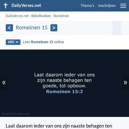
DailyVerses.net
Thema's
Inschrijven
DailyVerses.net
›
Bijbelboeken
›
Romeinen
Romeinen 15
Lees
Romeinen 15
online
HSV
«
»
Laat daarom ieder van ons
zijn
naaste behagen ten