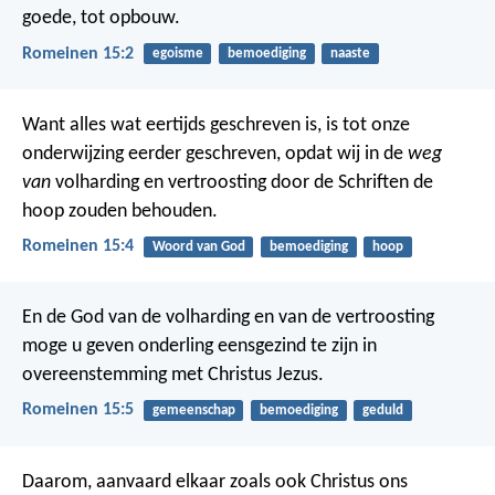
goede, tot opbouw.
Romeinen 15:2
egoisme
bemoediging
naaste
Want alles wat eertijds geschreven is, is tot onze
onderwijzing eerder geschreven, opdat wij in de
weg
van
volharding en vertroosting door de Schriften de
hoop zouden behouden.
Romeinen 15:4
Woord van God
bemoediging
hoop
En de God van de volharding en van de vertroosting
moge u geven onderling eensgezind te zijn in
overeenstemming met Christus Jezus.
Romeinen 15:5
gemeenschap
bemoediging
geduld
Daarom, aanvaard elkaar zoals ook Christus ons