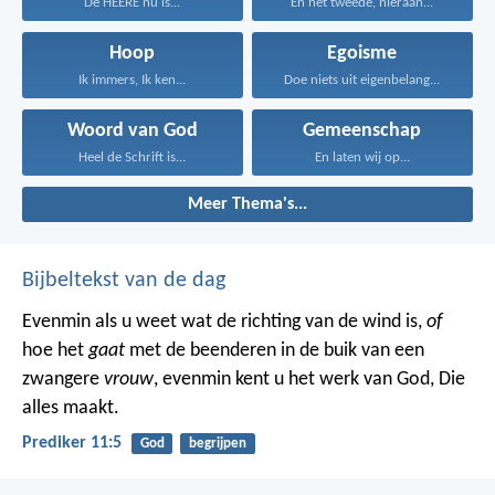
De HEERE nu is...
En het tweede, hieraan...
Hoop
Egoisme
Ik immers, Ik ken...
Doe niets uit eigenbelang...
Woord van God
Gemeenschap
Heel de Schrift is...
En laten wij op...
Meer Thema's...
Bijbeltekst van de dag
Evenmin als u weet wat de richting van de wind is,
of
hoe het
gaat
met de beenderen in de buik van een
zwangere
vrouw
, evenmin kent u het werk van God, Die
alles maakt.
Prediker 11:5
God
begrijpen