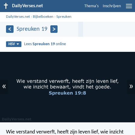
DailyVerses.net
Thema's
Inschrijven
DailyVerses.net
›
Bijbelboeken
›
Spreuken
Spreuken 19
Lees
Spreuken 19
online
HSV
«
»
Wie verstand verwerft, heeft zijn leven lief,
wie inzicht