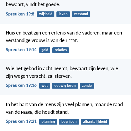
bewaart, vindt het goede.
Spreuken 19:8
wijsheid
leven
verstand
Huis en bezit zijn een erfenis van de vaderen,
maar een
verstandige vrouw is van de
.
HEERE
Spreuken 19:14
geld
relaties
Wie het gebod in acht neemt, bewaart zijn leven,
wie
zijn wegen veracht, zal sterven.
Spreuken 19:16
wet
eeuwig leven
zonde
In het hart van de mens zijn veel plannen,
maar de raad
van de
, die houdt stand.
HEERE
Spreuken 19:21
planning
begrijpen
afhankelijkheid