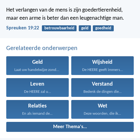
Het verlangen van de mens is zijn goedertierenheid,
maar een arme is beter dan een leugenachtige man.
Spreuken 19:22
betrouwbaarheid
geld
goedheid
Gerelateerde onderwerpen
Geld
Wijsheid
Laat uw handelwijze zonder...
De HEERE geeft immers...
Leven
Verstand
De HEERE zal u...
Bedenk de dingen die...
Relaties
Wet
En als iemand de...
Deze woorden, die ik...
Meer Thema's...