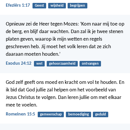
Efeziërs 1:17
Geest
wijsheid
begrijpen
Opnieuw zei de Heer tegen Mozes: ‘Kom naar mij toe op
de berg, en blijf daar wachten. Dan zal ik je twee stenen
platen geven, waarop ik mijn wetten en regels
geschreven heb. Jij moet het volk leren dat ze zich
daaraan moeten houden.’
Exodus 24:12
wet
gehoorzaamheid
ontvangen
God zelf geeft ons moed en kracht om vol te houden. En
ik bid dat God jullie zal helpen om het voorbeeld van
Jezus Christus te volgen. Dan leren jullie om met elkaar
mee te voelen.
Romeinen 15:5
gemeenschap
bemoediging
geduld