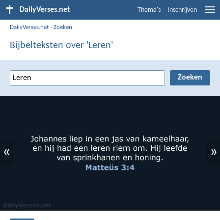
DailyVerses.net
Thema's
Inschrijven
DailyVerses.net
›
Zoeken
Bijbelteksten over 'Leren'
«
»