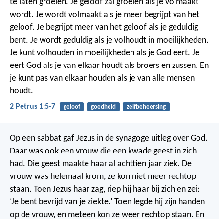
te laten groeien.
Je geloof zal groeien als je volmaakt
wordt.
Je wordt volmaakt als je meer begrijpt van het
geloof.
Je begrijpt meer van het geloof als je geduldig
bent.
Je wordt geduldig als je volhoudt in moeilijkheden.
Je kunt volhouden in moeilijkheden als je God eert.
Je
eert God als je van elkaar houdt als broers en zussen.
En
je kunt pas van elkaar houden als je van alle mensen
houdt.
2 Petrus 1:5-7
geloof
goedheid
zelfbeheersing
Op een sabbat gaf Jezus in de synagoge uitleg over God.
Daar was ook een vrouw die een kwade geest in zich
had. Die geest maakte haar al achttien jaar ziek. De
vrouw was helemaal krom, ze kon niet meer rechtop
staan. Toen Jezus haar zag, riep hij haar bij zich en zei:
‘Je bent bevrijd van je ziekte.’ Toen legde hij zijn handen
op de vrouw, en meteen kon ze weer rechtop staan. En