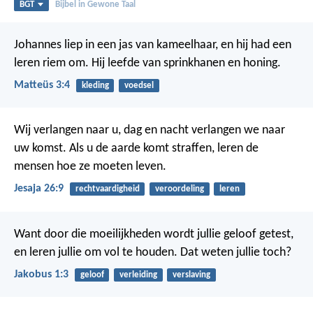
BGT
Bijbel in Gewone Taal
Johannes liep in een jas van kameelhaar, en hij had een
leren riem om. Hij leefde van sprinkhanen en honing.
Matteüs 3:4
kleding
voedsel
Wij verlangen naar u,
dag en nacht verlangen we naar
uw komst.
Als u de aarde komt straffen,
leren de
mensen hoe ze moeten leven.
Jesaja 26:9
rechtvaardigheid
veroordeling
leren
Want door die moeilijkheden wordt jullie geloof getest,
en leren jullie om vol te houden. Dat weten jullie toch?
Jakobus 1:3
geloof
verleiding
verslaving