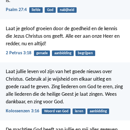
is.
Psalm 27:4
liefde
God
nabijheid
Laat je geloof groeien door de goedheid en de kennis
die Jezus Christus ons geeft. Alle eer aan onze Heer en
redder, nu en altijd!
2 Petrus 3:18
genade
aanbidding
begrijpen
Laat jullie leven vol zijn van het goede nieuws over
Christus. Gebruik al je wijsheid om elkaar uitleg en
goede raad te geven. Zing liederen om God te eren, zing
alle liederen die de heilige Geest je laat zingen. Wees
dankbaar, en zing voor God.
Kolossenzen 3:16
Woord van God
leren
aanbidding
De machtige God heeft aan jullie en mij alles gegeven