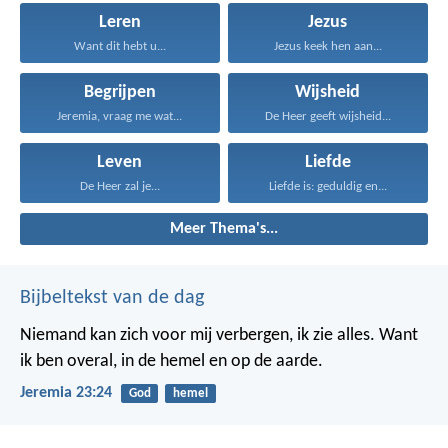
Leren
Jezus
Want dit hebt u...
Jezus keek hen aan...
Begrijpen
Wijsheid
Jeremia, vraag me wat...
De Heer geeft wijsheid...
Leven
Liefde
De Heer zal je...
Liefde is: geduldig en...
Meer Thema's...
Bijbeltekst van de dag
Niemand kan zich voor mij verbergen, ik zie alles. Want
ik ben overal, in de hemel en op de aarde.
Jeremia 23:24
God
hemel