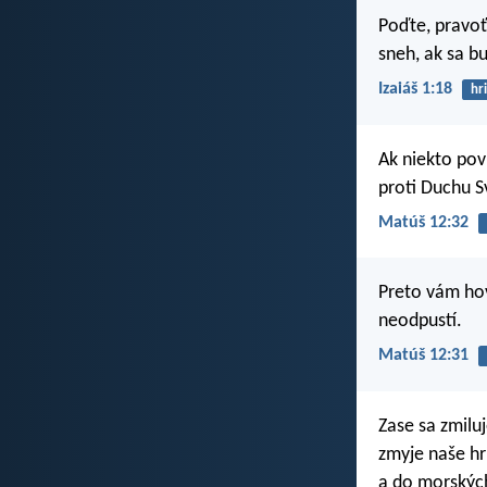
Poďte, pravoť
sneh, ak sa b
Izaiáš 1:18
hr
Ak niekto pov
proti Duchu S
Matúš 12:32
Preto vám hov
neodpustí.
Matúš 12:31
Zase sa zmilu
zmyje naše hr
a do morských