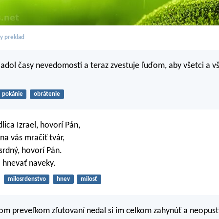
ky preklad
iadol časy nevedomosti a teraz zvestuje ľuďom, aby všetci a vš
pokánie
obrátenie
lica Izrael, hovorí Pán,
na vás mračiť tvár,
rdný, hovorí Pán.
 hnevať naveky.
milosrdenstvo
hnev
milosť
om preveľkom zľutovaní nedal si im celkom zahynúť a neopustil 