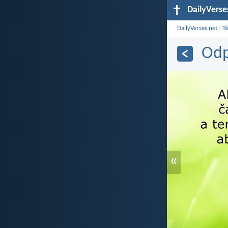
DailyVerse
DailyVerses.net
›
T
Odp
«