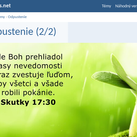
s.net
Témy
Náhodný ver
émy
›
Odpustenie
ustenie (2/2)