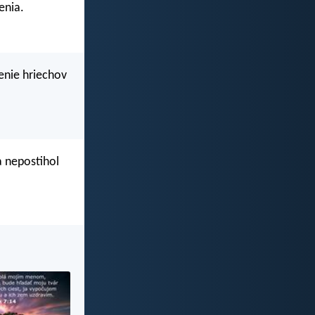
enia.
enie hriechov
 a nepostihol