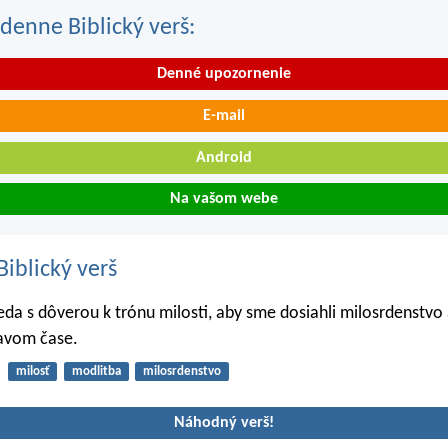
denne Biblický verš:
Denné upozornenie
E-mail
Android
Na vašom webe
iblický verš
eda s dôverou k trónu milosti, aby sme dosiahli milosrdenstvo 
avom čase.
milosť
modlitba
milosrdenstvo
Náhodný verš!