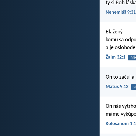
ty si Boh lásk
Nehemiáš 9:31
Blažený,
komu sa odpu
a je oslobode
Žalm 32:1
hri
On to začul a
Matúš 9:12
u
On nás vytrho
máme vykúpen
Kolosanom 1:1