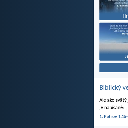
Hr
J
Biblický v
Ale ako svätý
je napísané: „
1. Petrov 1:15