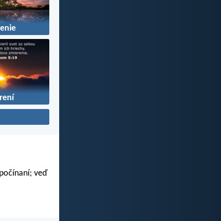
enie
rení
 počínaní; veď