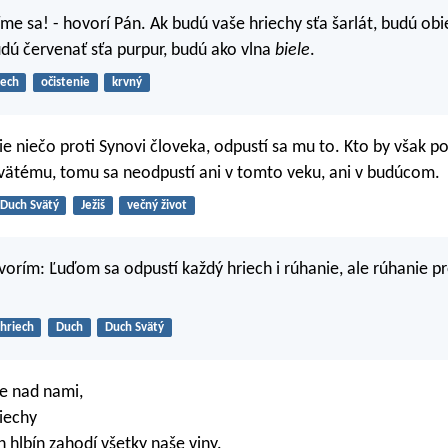
me sa! - hovorí Pán. Ak budú vaše hriechy sťa šarlát, budú ob
udú červenať sťa purpur, budú ako vlna
biele
.
iech
očistenie
krvný
ie niečo proti Synovi človeka, odpustí sa mu to. Kto by však p
vätému, tomu sa neodpustí ani v tomto veku, ani v budúcom.
Duch Svätý
Ježiš
večný život
orím: Ľuďom sa odpustí každý hriech i rúhanie, ale rúhanie p
hriech
Duch
Duch Svätý
je nad nami,
iechy
 hlbín zahodí všetky naše viny.