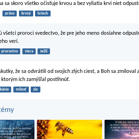
 sa skoro všetko očisťuje krvou a bez vyliatia krvi niet odpust
právo
krvný
hriech
 všetci proroci svedectvo, že pre jeho meno dosiahne odpust
eho verí.
proroctvo
viera
Ježiš
skutky, že sa odvrátili od svojich zlých ciest, a Boh sa zmiloval
, ktorým ich zamýšľal postihnúť.
kánie
milosť
zlo
 témy