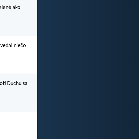
ielené ako
ovedal niečo
roti Duchu sa