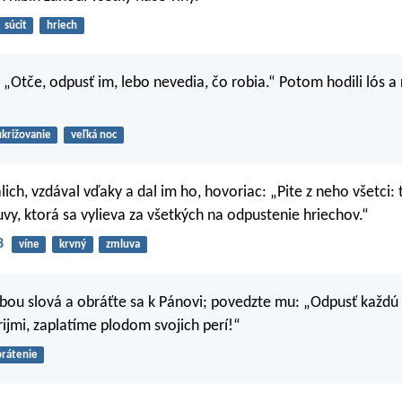
súcit
hriech
 „Otče, odpusť im, lebo nevedia, čo robia.“ Potom hodili lós a r
ukrižovanie
veľká noc
ich, vzdával vďaky a dal im ho, hovoriac: „Pite z neho všetci:
uvy, ktorá sa vylieva za všetkých na odpustenie hriechov.“
8
víne
krvný
zmluva
bou slová a obráťte sa k Pánovi; povedzte mu: „Odpusť každú 
rijmi, zaplatíme plodom svojich perí!“
rátenie