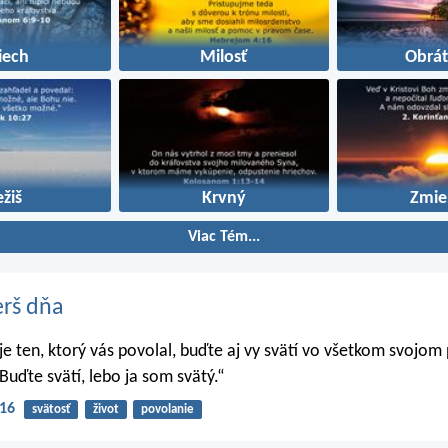
iech
Milosť
Obrát
ežiš
Krvný
Zmie
Viac Tém...
erš dňa
 je ten, ktorý vás povolal, buďte aj vy svätí vo všetkom svojom
Buďte svätí, lebo ja som svätý.“
-16
svätosť
život
povolanie