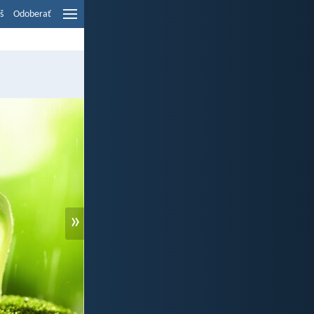
š
Odoberať
»