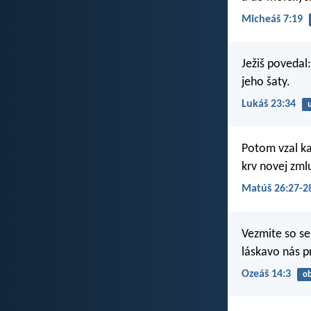
Micheáš 7:19
Ježiš povedal:
jeho šaty.
Lukáš 23:34
Potom vzal kal
krv novej zml
Matúš 26:27-2
Vezmite so se
láskavo nás p
Ozeáš 14:3
ob