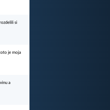
ozdelili si
 toto je moja
vinu a