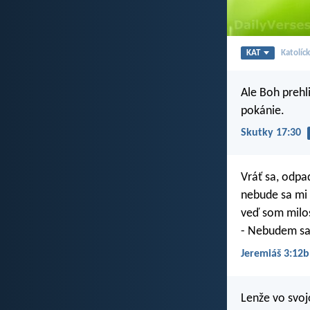
KAT
Katolíc
Ale Boh prehl
pokánie.
Skutky 17:30
Vráť sa, odpad
nebude sa mi 
veď som milos
- Nebudem sa
Jeremiáš 3:12b
Lenže vo svoj