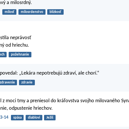
avý a milosrdný.
milosť
milosrdenstvo
blízkosť
stila neprávosť
ný od hriechu.
ech
požehnanie
 povedal: „Lekára nepotrebujú zdraví, ale chorí.“
zdravenie
zdravie
l z moci tmy a preniesol do kráľovstva svojho milovaného Syn
ie, odpustenie hriechov.
3-14
spása
diablovi
Ježiš