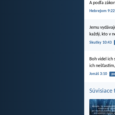
A podľa zákona
Hebrejom 9:22
Jemu vydávajú
každý, kto v n
Skutky 10:43
Boh videl ich 
ich nešťastím
Jonáš 3:10
po
Súvisiace