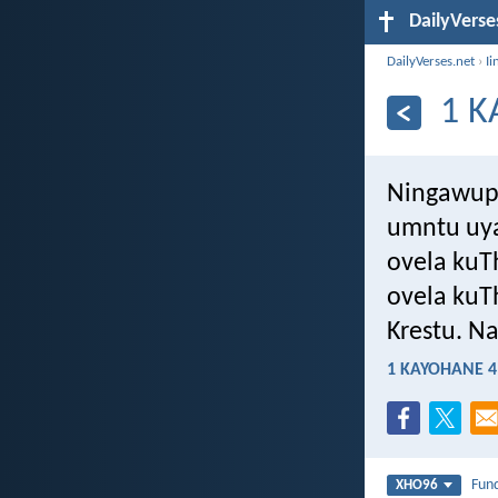
DailyVerse
DailyVerses.net
›
Ii
1 K
Ningawuph
umntu uy
ovela kuT
ovela kuT
Krestu. Na
1 KAYOHANE 4
Fun
XHO96