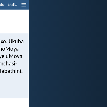
ethe
Bhalisa
ixo: Ukuba
unoMoya
naye uMoya
mchasi-
labathini.