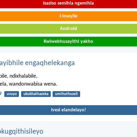
Isaziso semihla ngemihla
I-imeyile
Android
Kwiwebhusayithi yakho
hayibhile engaqhelekanga
ile, ndixhalabile,
ela, wandonwabisa wena.
9
uvuyo
ukukhathazeka
umthuthuzeli
Ivesi elandelayo!
kugqithisileyo