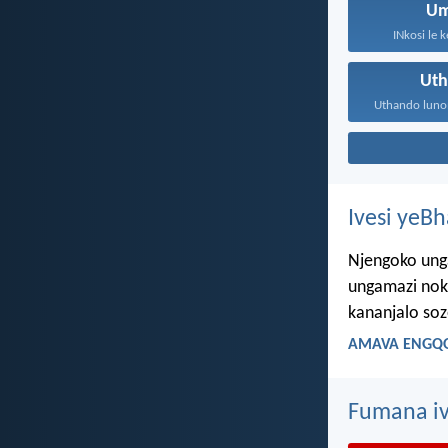
Um
INkosi le 
Ut
Ivesi yeB
Njengoko ung
ungamazi nok
kananjalo so
AMAVA ENGQO
Fumana iv