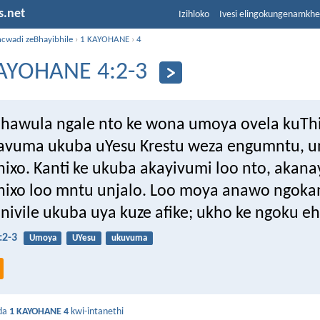
s.net
Izihloko
Ivesi elingokungenamkh
ncwadi zeBhayibhile
›
1 KAYOHANE
›
4
AYOHANE 4:2-3
awula ngale nto ke wona umoya ovela kuTh
avuma ukuba uYesu Krestu weza engumntu, 
hixo. Kanti ke ukuba akayivumi loo nto, aka
hixo loo mntu unjalo. Loo moya anawo ngoka
nivile ukuba uya kuze afike; ukho ke ngoku eh
:2-3
Umoya
UYesu
ukuvuma
da
1 KAYOHANE 4
kwi-intanethi