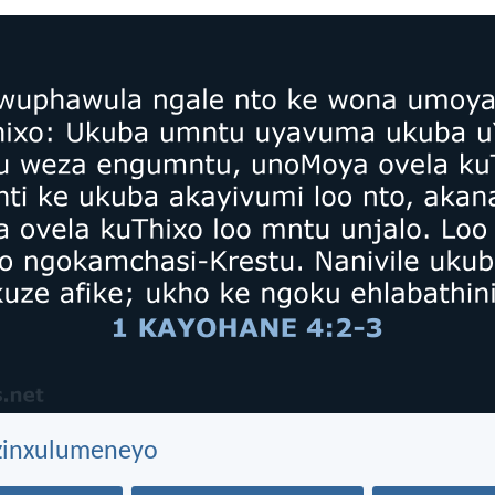
ezinxulumeneyo