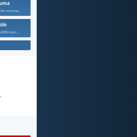
uma
Nawuphi na umntu ovumayo...
olo
ithi kuni...
.