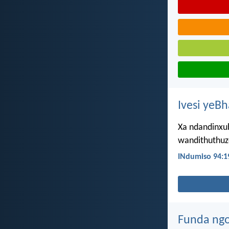
Ivesi yeB
Xa ndandinxub
wandithuthuz
INdumiso 94:1
Funda ngo