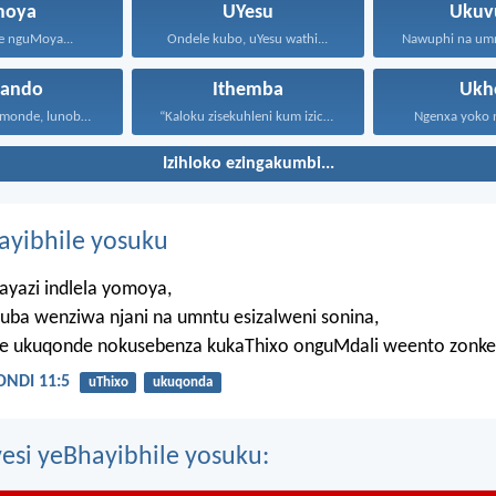
oya
UYesu
Ukuv
ke nguMoya...
Ondele kubo, uYesu wathi...
hando
Ithemba
Ukh
Uthando lunomonde, lunobubele. Uthando...
“Kaloku zisekuhleni kum izicwangciso...
Ngenxa yoko nd
Izihloko ezingakumbi...
hayibhile yosuku
ayazi indlela yomoya,
uba wenziwa njani na umntu esizalweni sonina,
ze ukuqonde nokusebenza kukaThixo onguMdali weento zonke
NDI 11:5
uThixo
ukuqonda
esi yeBhayibhile yosuku: