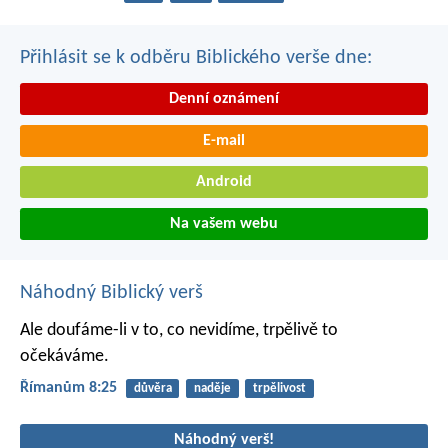
Přihlásit se k odběru Biblického verše dne:
Denní oznámení
E-mail
Android
Na vašem webu
Náhodný Biblický verš
Ale doufáme-li v to, co nevidíme, trpělivě to
očekáváme.
Římanům 8:25
důvěra
naděje
trpělivost
Náhodný verš!