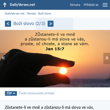
DailyVerses.net
Témata
Přihlásit se
DailyVerses.net
›
Témata
›
Boží slovo
Boží slovo (2/3)
«
»
ČEP
Český ekumenický překlad
Zůstanete-li ve mně a zůstanou-li má slova ve vás,