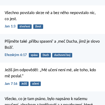
Všechno povstalo skrze ně a bez něho nepovstalo nic,
co jest.
Jan 1:3
stvoření
život
Přijměte také ‚přilbu spasení‘ a ‚meč Ducha, jímž je slovo
Boží‘.
Efezským 6:17
spása
Duch
duchovní boj
Ježíš jim odpověděl: „Mé učení není mé, ale toho, kdo
mě poslal.“
Jan 7:16
Ježíš
učení
Všecko, co je tam psáno, bylo napsáno k našemu