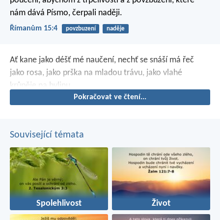
poučení, abychom z trpělivosti a z povzbuzení, které
nám dává Písmo, čerpali naději.
Římanům 15:4
povzbuzení
naděje
Ať kane jako déšť mé naučení,
nechť se snáší má řeč
jako rosa,
jako prška na mladou trávu,
jako vlahé
krůpěje na bylinu.
Pokračovat ve čtení...
Související témata
Spolehlivost
Život