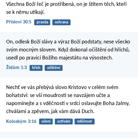
Všechna Boží řeč je protříbená,
on je štítem těch, kteří
se k němu utíkají.
Přísloví 30:5
pravda
ochrana
On, odlesk Boží slávy a výraz Boží podstaty, nese všecko
svým mocným slovem. Když dokonal očištění od hříchů,
usedl po pravici Božího majestátu na výsostech.
Židům 1:3
hřích
očištění
Nechť ve vás přebývá slovo Kristovo v celém svém
bohatství: se vší moudrostí se navzájem učte a
napomínejte a s vděčností v srdci oslavujte Boha žalmy,
chválami a zpěvem, jak vám dává Duch.
Koloským 3:16
učení
uctívání
vděčnost