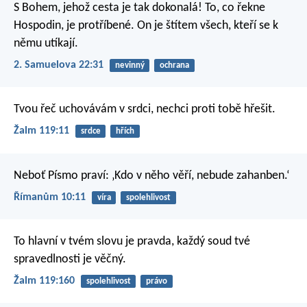
S Bohem, jehož cesta je tak dokonalá!
To, co řekne
Hospodin, je protříbené.
On je štítem všech, kteří se k
němu utíkají.
2. Samuelova 22:31
nevinný
ochrana
Tvou řeč uchovávám v srdci,
nechci proti tobě hřešit.
Žalm 119:11
srdce
hřích
Neboť Písmo praví: ‚Kdo v něho věří, nebude zahanben.‘
Římanům 10:11
víra
spolehlivost
To hlavní v tvém slovu je pravda,
každý soud tvé
spravedlnosti je věčný.
Žalm 119:160
spolehlivost
právo