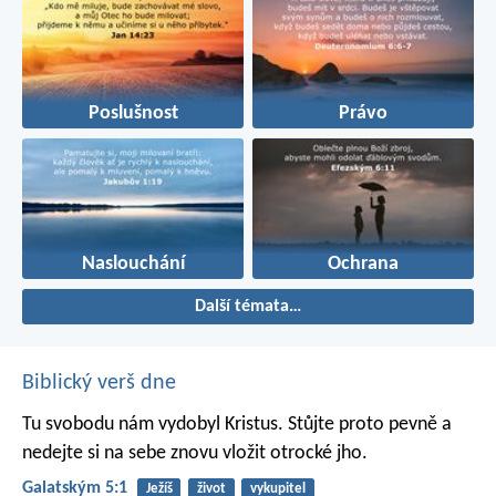
Poslušnost
Právo
Naslouchání
Ochrana
Další témata…
Biblický verš dne
Tu svobodu nám vydobyl Kristus. Stůjte proto pevně a
nedejte si na sebe znovu vložit otrocké jho.
Galatským 5:1
Ježíš
život
vykupitel