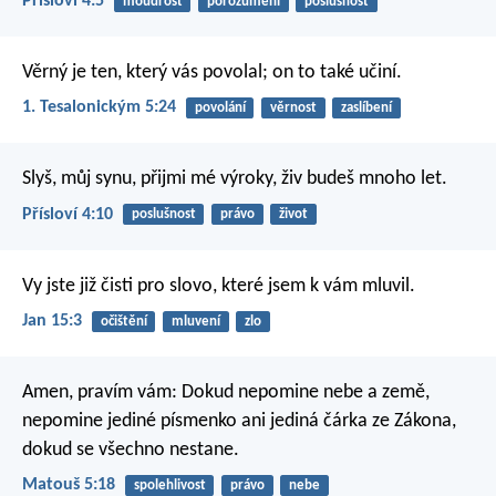
Přísloví 4:5
moudrost
porozumění
poslušnost
Věrný je ten, který vás povolal; on to také učiní.
1. Tesalonickým 5:24
povolání
věrnost
zaslíbení
Slyš, můj synu, přijmi mé výroky,
živ budeš mnoho let.
Přísloví 4:10
poslušnost
právo
život
Vy jste již čisti pro slovo, které jsem k vám mluvil.
Jan 15:3
očištění
mluvení
zlo
Amen, pravím vám: Dokud nepomine nebe a země,
nepomine jediné písmenko ani jediná čárka ze Zákona,
dokud se všechno nestane.
Matouš 5:18
spolehlivost
právo
nebe