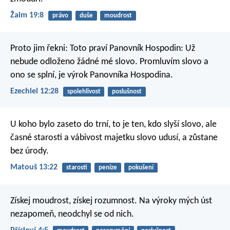
Žalm 19:8
právo
duše
moudrost
Proto jim řekni: Toto praví Panovník Hospodin: Už
nebude odloženo žádné mé slovo. Promluvím slovo a
ono se splní, je výrok Panovníka Hospodina.
Ezechiel 12:28
spolehlivost
poslušnost
U koho bylo zaseto do trní, to je ten, kdo slyší slovo, ale
časné starosti a vábivost majetku slovo udusí, a zůstane
bez úrody.
Matouš 13:22
starosti
peníze
pokušení
Získej moudrost, získej rozumnost.
Na výroky mých úst
nezapomeň, neodchyl se od nich.