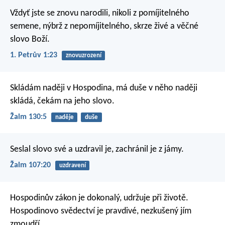
Vždyť jste se znovu narodili, nikoli z pomíjitelného
semene, nýbrž z nepomíjitelného, skrze živé a věčné
slovo Boží.
1. Petrův 1:23
znovuzrození
Skládám naději v Hospodina,
má duše v něho naději
skládá,
čekám na jeho slovo.
Žalm 130:5
naděje
duše
Seslal slovo své a uzdravil je,
zachránil je z jámy.
Žalm 107:20
uzdravení
Hospodinův zákon je dokonalý,
udržuje při životě.
Hospodinovo svědectví je pravdivé,
nezkušený jím
zmoudří.