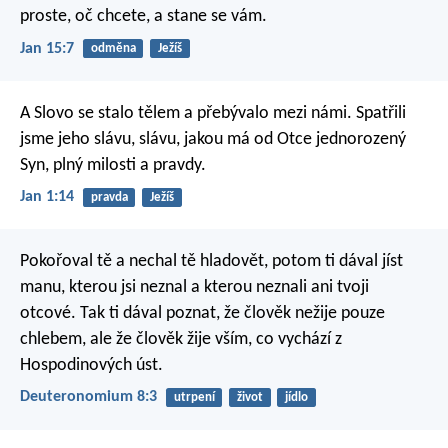
proste, oč chcete, a stane se vám.
Jan 15:7
odměna
Ježíš
A Slovo se stalo tělem a přebývalo mezi námi. Spatřili
jsme jeho slávu, slávu, jakou má od Otce jednorozený
Syn, plný milosti a pravdy.
Jan 1:14
pravda
Ježíš
Pokořoval tě a nechal tě hladovět, potom ti dával jíst
manu, kterou jsi neznal a kterou neznali ani tvoji
otcové. Tak ti dával poznat, že člověk nežije pouze
chlebem, ale že člověk žije vším, co vychází z
Hospodinových úst.
Deuteronomium 8:3
utrpení
život
jídlo