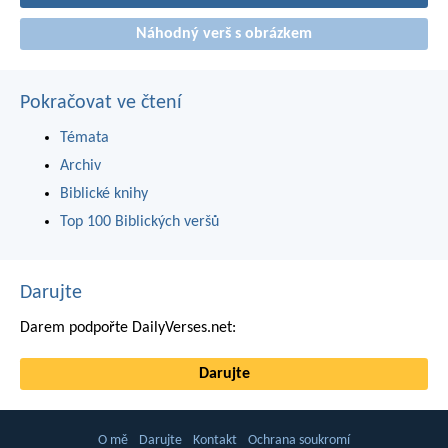
Náhodný verš s obrázkem
Pokračovat ve čtení
Témata
Archiv
Biblické knihy
Top 100 Biblických veršů
Darujte
Darem podpořte DailyVerses.net:
Darujte
O mě
Darujte
Kontakt
Ochrana soukromí