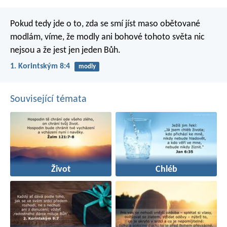
Pokud tedy jde o to, zda se smí jíst maso obětované
modlám, víme, že modly ani bohové tohoto světa nic
nejsou a že jest jen jeden Bůh.
1. Korintským 8:4
modly
Související témata
Život
Chléb