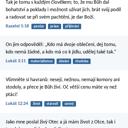
Tak je tomu s každým člověkem; to, že mu Bůh dal
bohatství a poklady i možnost užívat jich, brát svůj podíl
a radovat se při svém pachtění, je dar Boží.
Kazatel 5:18
peníze
práce
přijímání
On jim odpověděl: „Kdo má dvoje oblečení, dej tomu,
kdo nemá žádné, a kdo má co k jídlu, udělej také tak.“
Lukáš 3:11
materialismus
dávání
chudoba
Všimněte si havranů: nesejí, nežnou, nemají komory ani
stodoly, a přece je Bůh živí. Oč větší cenu máte vy než
ptáci!
Lukáš 12:24
život
starosti
cenný
Jako mne poslal živý Otec a já mám život z Otce, tak i