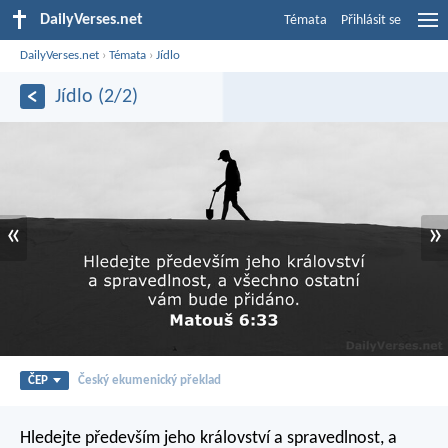
DailyVerses.net
Témata
Přihlásit se
DailyVerses.net
›
Témata
›
Jídlo
Jídlo (2/2)
«
»
ČEP
Český ekumenický překlad
Hledejte především jeho království a spravedlnost, a