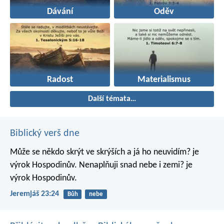
Dávání
Oděv
Radost
Materialismus
Další témata…
Biblický verš dne
Může se někdo skrýt ve skrýších
a já ho neuvidím? je
výrok Hospodinův.
Nenaplňuji snad nebe i zemi? je
výrok Hospodinův.
Jeremjáš 23:24
Bůh
nebe