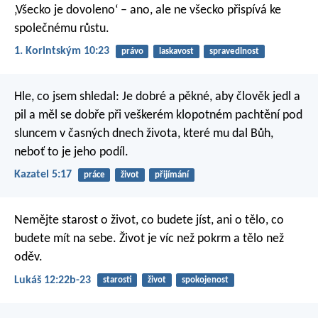
‚Všecko je dovoleno‘ – ano, ale ne všecko přispívá ke
společnému růstu.
1. Korintským 10:23
právo
laskavost
spravedlnost
Hle, co jsem shledal: Je dobré a pěkné, aby člověk jedl a
pil a měl se dobře při veškerém klopotném pachtění pod
sluncem v časných dnech života, které mu dal Bůh,
neboť to je jeho podíl.
Kazatel 5:17
práce
život
přijímání
Nemějte starost o život, co budete jíst, ani o tělo, co
budete mít na sebe. Život je víc než pokrm a tělo než
oděv.
Lukáš 12:22b-23
starosti
život
spokojenost