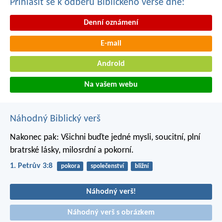
Přihlásit se k odběru Biblického verše dne:
Denní oznámení
E-mail
Android
Na vašem webu
Náhodný Biblický verš
Nakonec pak: Všichni buďte jedné mysli, soucitní, plní
bratrské lásky, milosrdní a pokorní.
1. Petrův 3:8
pokora
společenství
bližní
Náhodný verš!
Náhodný verš s obrázkem