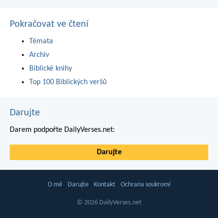
Pokračovat ve čtení
Témata
Archiv
Biblické knihy
Top 100 Biblických veršů
Darujte
Darem podpořte DailyVerses.net:
Darujte
O mě
Darujte
Kontakt
Ochrana soukromí
© 2026 DailyVerses.net