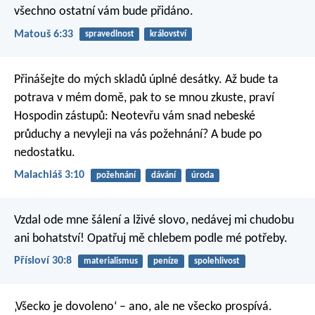
všechno ostatní vám bude přidáno.
Matouš 6:33
spravedlnost
království
Přinášejte do mých skladů
úplné desátky.
Až bude ta
potrava v mém domě, pak to se mnou zkuste,
praví
Hospodin zástupů:
Neotevřu vám snad nebeské
průduchy
a nevyleji na vás požehnání?
A bude po
nedostatku.
Malachiáš 3:10
požehnání
dávání
úroda
Vzdal ode mne šálení a lživé slovo,
nedávej mi chudobu
ani bohatství!
Opatřuj mě chlebem podle mé potřeby.
Přísloví 30:8
materialismus
peníze
spolehlivost
‚Všecko je dovoleno‘ – ano, ale ne všecko prospívá.