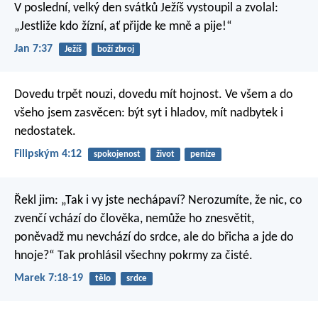
V poslední, velký den svátků Ježíš vystoupil a zvolal:
„Jestliže kdo žízní, ať přijde ke mně a pije!“
Jan 7:37
Ježíš
boží zbroj
Dovedu trpět nouzi, dovedu mít hojnost. Ve všem a do
všeho jsem zasvěcen: být syt i hladov, mít nadbytek i
nedostatek.
Filipským 4:12
spokojenost
život
peníze
Řekl jim: „Tak i vy jste nechápaví? Nerozumíte, že nic, co
zvenčí vchází do člověka, nemůže ho znesvětit,
poněvadž mu nevchází do srdce, ale do břicha a jde do
hnoje?“ Tak prohlásil všechny pokrmy za čisté.
Marek 7:18-19
tělo
srdce