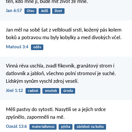
ten, kdo mne jí, bude mít život ze mne.
Jan 6:57
Otec
Ježíš
život
Jan měl na sobě šat z velbloudí srsti, kožený pás kolem
boků a potravou mu byly kobylky a med divokých včel.
Matouš 3:4
oděv
Vinná réva uschla, zvadl fíkovník,
granátový strom i
datlovník a jabloň,
všechno polní stromoví je suché.
Lidským synům vyschl zdroj veselí.
Jóel 1:12
radost
smutek
úroda
Měli pastvy do sytosti.
Nasytili se a jejich srdce
zpyšnělo,
zapomněli na mě.
Ozeáš 13:6
materialismus
pýcha
závislost na bohu