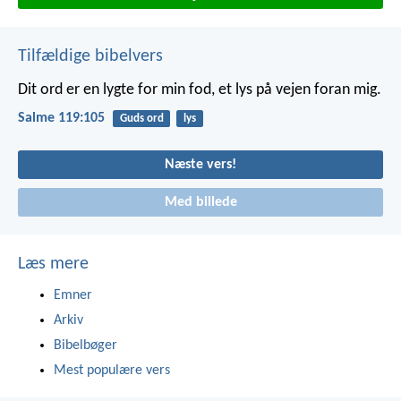
Tilfældige bibelvers
Dit ord er en lygte for min fod,
et lys på vejen foran mig.
Salme 119:105
Guds ord
lys
Næste vers!
Med billede
Læs mere
Emner
Arkiv
Bibelbøger
Mest populære vers