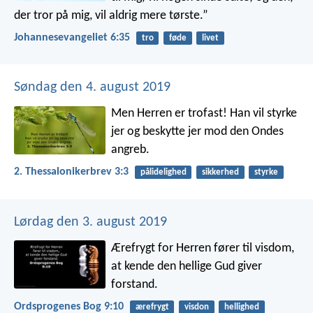
der tror på mig, vil aldrig mere tørste.”
Johannesevangeliet 6:35
tro
føde
livet
Søndag den 4. august 2019
Men Herren er trofast! Han vil styrke
jer og beskytte jer mod den Ondes
angreb.
2. Thessalonikerbrev 3:3
pålidelighed
sikkerhed
styrke
Lørdag den 3. august 2019
Ærefrygt for Herren fører til visdom,
at kende den hellige Gud giver
forstand.
Ordsprogenes Bog 9:10
ærefrygt
visdon
hellighed