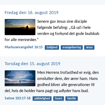
Fredag den 16. august 2019
Senere gav Jesus sine disciple
følgende befaling: „Gå ud i hele
verden og forkynd det gode budskab
for alle mennesker.”
Markusevangeliet 16:15
lydighed
evangelisering
Jesus
Torsdag den 15. august 2019
Men Herrens trofasthed er evig,
den
omslutter dem, der ærer ham.
Hans
godhed bliver alle generationer til
del,
hvis de holder hans pagt og adlyder hans bud.
Salme 103:17-18
pålidelighed
loven
familie