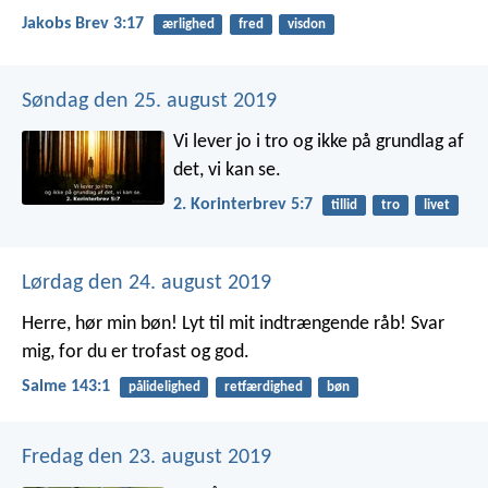
Jakobs Brev 3:17
ærlighed
fred
visdon
Søndag den 25. august 2019
Vi lever jo i tro og ikke på grundlag af
det, vi kan se.
2. Korinterbrev 5:7
tillid
tro
livet
Lørdag den 24. august 2019
Herre, hør min bøn!
Lyt til mit indtrængende råb!
Svar
mig, for du er trofast og god.
Salme 143:1
pålidelighed
retfærdighed
bøn
Fredag den 23. august 2019