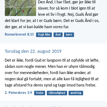
Den Ånd, I har fået, gør jer ikke til
slaver, for så kom I blot igen til at
leve et liv i frygt. Nej, Guds Ånd gør
det klart for jer, at I er Guds børn. Det er Guds Ånd i os,
der gør, at vi kan kalde ham vores far.
Romerbrevet 8:15
frygt ikke
Ånd
børn
Torsdag den 22. august 2019
Det er ikke, fordi Gud er langsom til at opfylde sit løfte,
sådan som nogle mener. Men han er uhyre tålmodig
over for menneskeheden, fordi han ikke ønsker, at
nogen skal gå fortabt, men at alle kan få lejlighed til at
tage afstand fra deres synd og tage imod hans frelse.
2. Petersbrev 3:9
frelse
tålmodighed
ændring