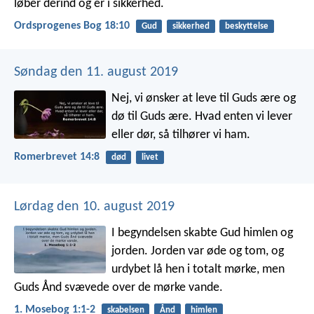
løber derind og er i sikkerhed.
Ordsprogenes Bog 18:10
Gud
sikkerhed
beskyttelse
Søndag den 11. august 2019
Nej, vi ønsker at leve til Guds ære og
dø til Guds ære. Hvad enten vi lever
eller dør, så tilhører vi ham.
Romerbrevet 14:8
død
livet
Lørdag den 10. august 2019
I begyndelsen skabte Gud himlen og
jorden. Jorden var øde og tom, og
urdybet lå hen i totalt mørke, men
Guds Ånd svævede over de mørke vande.
1. Mosebog 1:1-2
skabelsen
Ånd
himlen