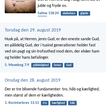
juble og fryde os.
Salme 118:24
skabelsen
glæde
livet
Torsdag den 29. august 2019
Husk på, at Herren, jeres Gud, er den eneste sande Gud,
en pålidelig Gud, der i tusind generationer holder fast
ved sin pagt og sin trofasthed mod dem, der elsker ham
og holder hans befalinger.
5. Mosebog 7:9
pålidelighed
loven
Gud
Onsdag den 28. august 2019
Der er tre blivende fundamenter: tro, håb og kærlighed,
men størst af dem er kærligheden.
1. Korinterbrev 13:13
tro
kærlighed
håb