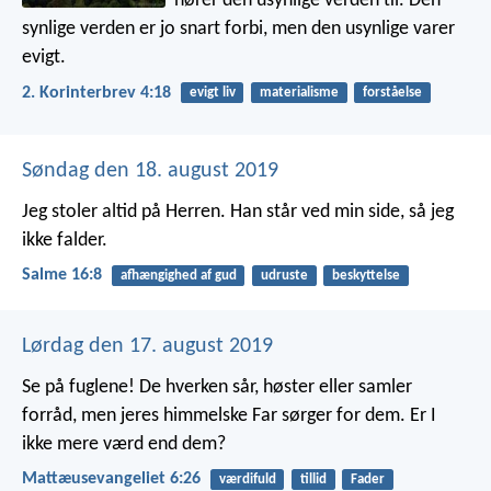
hører den usynlige verden til. Den
synlige verden er jo snart forbi, men den usynlige varer
evigt.
2. Korinterbrev 4:18
evigt liv
materialisme
forståelse
Søndag den 18. august 2019
Jeg stoler altid på Herren.
Han står ved min side, så jeg
ikke falder.
Salme 16:8
afhængighed af gud
udruste
beskyttelse
Lørdag den 17. august 2019
Se på fuglene! De hverken sår, høster eller samler
forråd, men jeres himmelske Far sørger for dem. Er I
ikke mere værd end dem?
Mattæusevangeliet 6:26
værdifuld
tillid
Fader