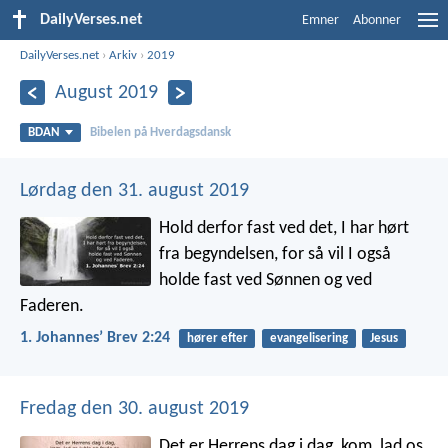
DailyVerses.net
Emner
Abonner
DailyVerses.net
›
Arkiv
›
2019
August 2019
BDAN
Bibelen på Hverdagsdansk
Lørdag den 31. august 2019
Hold derfor fast ved det, I har hørt
fra begyndelsen, for så vil I også
holde fast ved Sønnen og ved
Faderen.
1. Johannesʼ Brev 2:24
hører efter
evangelisering
Jesus
Fredag den 30. august 2019
Det er Herrens dag i dag,
kom, lad os