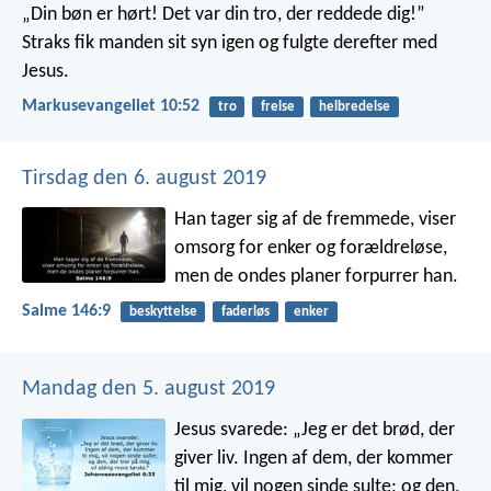
„Din bøn er hørt! Det var din tro, der reddede dig!”
Straks fik manden sit syn igen og fulgte derefter med
Jesus.
Markusevangeliet 10:52
tro
frelse
helbredelse
Tirsdag den 6. august 2019
Han tager sig af de fremmede,
viser
omsorg for enker og forældreløse,
men de ondes planer forpurrer han.
Salme 146:9
beskyttelse
faderløs
enker
Mandag den 5. august 2019
Jesus svarede: „Jeg er det brød, der
giver liv. Ingen af dem, der kommer
til mig, vil nogen sinde sulte; og den,