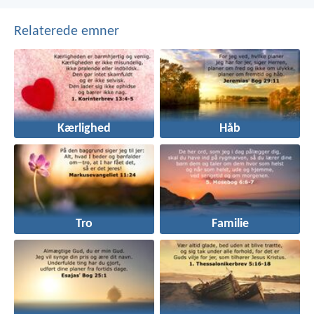
Relaterede emner
Kærlighed
Håb
Tro
Familie