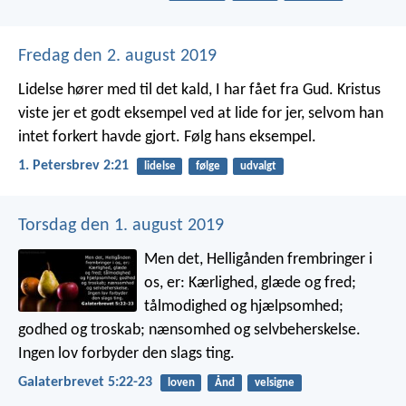
Fredag den 2. august 2019
Lidelse hører med til det kald, I har fået fra Gud. Kristus
viste jer et godt eksempel ved at lide for jer, selvom han
intet forkert havde gjort. Følg hans eksempel.
1. Petersbrev 2:21
lidelse
følge
udvalgt
Torsdag den 1. august 2019
Men det, Helligånden frembringer i
os, er: Kærlighed, glæde og fred;
tålmodighed og hjælpsomhed;
godhed og troskab; nænsomhed og selvbeherskelse.
Ingen lov forbyder den slags ting.
Galaterbrevet 5:22-23
loven
Ånd
velsigne