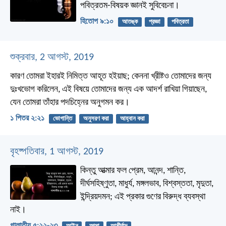
পবিত্রতম-বিষয়ক জ্ঞানই সুবিবেচনা।
হিতোপ ৯:১০
আতঙ্ক
প্রজ্ঞা
পবিত্রতা
শুক্রবার, 2 আগস্ট, 2019
কারণ তোমরা ইহারই নিমিত্ত আহূত হইয়াছ; কেননা খ্রীষ্টও তোমাদের জন্য
দুঃখভোগ করিলেন, এই বিষয়ে তোমাদের জন্য এক আদর্শ রাখিয়া গিয়াছেন,
যেন তোমরা তাঁহার পদচিহ্নের অনুগমন কর।
১ পিতর ২:২১
ভোগান্তি
অনুসরণ করা
আহ্বান করা
বৃহষ্পতিবার, 1 আগস্ট, 2019
কিন্তু আত্মার ফল প্রেম, আনন্দ, শান্তি,
দীর্ঘসহিষ্ণুতা, মাধুর্য, মঙ্গলভাব, বিশ্বস্ততা, মৃদুতা,
ইন্দ্রিয়দমন; এই প্রকার গুণের বিরুদ্ধ ব্যবস্থা
নাই।
গালাতীয় ৫:২২-২৩