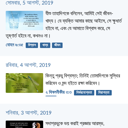
সোমবার, 5 আগস্ট, 2019
যীশু তাহাদিগকে বলিলেন, আমিই সেই জীবন-
খাদ্য। যে ব্যক্তি আমার কাছে আইসে, সে ক্ষুধার্ত
হইবে না, এবং যে আমাতে বিশ্বাস করে, সে
তৃষ্ণার্ত হইবে না, কখনও না।
যোহন ৬:৩৫
বিশ্বাস
খাদ্য
জীবন
রবিবার, 4 আগস্ট, 2019
কিন্তু প্রভু বিশ্বস্ত; তিনিই তোমাদিগকে সুস্থির
করিবেন ও মন্দ হইতে রক্ষা করিবেন।
২ থিষলনীকীয় ৩:৩
নির্ভরযোগ্যতা
নিরাপত্তা
শক্তি
শনিবার, 3 আগস্ট, 2019
সদাপ্রভুকে ভয় করাই প্রজ্ঞার আরম্ভ,