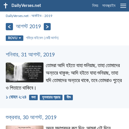
DailyVerses.net
বিষয়
সাবস্ক্রাইব
DailyVerses.net
›
আর্কাইভ
›
2019
আগস্ট 2019
ROVU
পবিত্র বাইবেল (কেরী ভার্সন)
শনিবার, 31 আগস্ট, 2019
তোমরা আদি হইতে যাহা শুনিয়াছ, তাহা তোমাদের
অন্তরে থাকুক; আদি হইতে যাহা শুনিয়াছ, তাহা
যদি তোমাদের অন্তরে থাকে, তবে তোমরাও পুত্রে
ও পিতাতে থাকিবে।
১ যোহন ২:২৪
শুনা
সুসমাচার প্রচার
যীশু
শুক্রবার, 30 আগস্ট, 2019
অদ্য সদাপ্রভুর কৃত দিন;
আমরা এই দিনে