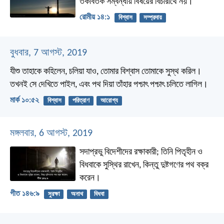
তর্কবিতর্ক সম্বন্ধীয় বিষয়ের বিচারার্থে নয়।
রোমীয় ১৪:১
বিশ্বাস
সম্প্রদায়
বুধবার, 7 আগস্ট, 2019
যীশু তাহাকে কহিলেন, চলিয়া যাও, তোমার বিশ্বাস তোমাকে সুস্থ করিল।
তখনই সে দেখিতে পাইল, এবং পথ দিয়া তাঁহার পশ্চাৎ পশ্চাৎ চলিতে লাগিল।
মার্ক ১০:৫২
বিশ্বাস
পরিত্রাণ
আরোগ্য
মঙ্গলবার, 6 আগস্ট, 2019
সদাপ্রভু বিদেশীদের রক্ষাকারী;
তিনি পিতৃহীন ও
বিধবাকে সুস্থির রাখেন,
কিন্তু দুষ্টগণের পথ বক্র
করেন।
গীত ১৪৬:৯
সুরক্ষা
অনাথ
বিধবা