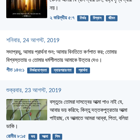
কেননা আমরা বিশ্বাস দ্বারা চলি, বাহ্য দৃশ্য দ্বারা
নয়।
২ করিন্থীয় ৫:৭
নির্ভর
বিশ্বাস
জীবন
শনিবার, 24 আগস্ট, 2019
সদাপ্রভু, আমার প্রার্থনা শুন;
আমার বিনতিতে কর্ণপাত কর;
তোমার
বিশ্বস্ততায় ও তোমার ধর্মশীলতায় আমাকে উত্তর দেও।
গীত ১৪৩:১
নির্ভরযোগ্যতা
ন্যায়পরায়ণতা
প্রার্থনা
শুক্রবার, 23 আগস্ট, 2019
বস্তুতঃ তোমরা দাসত্বের আত্মা পাও নাই যে,
আবার ভয় করিবে; কিন্তু দত্তকপুত্রতার আত্মা
পাইয়াছ, যে আত্মাতে আমরা আব্বা, পিতা, বলিয়া
ডাকি।
রোমীয় ৮:১৫
ভয়
আত্মা
শিশু