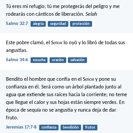
Tú eres mi refugio;
tú me protegerás del peligro
y me
rodearás con cánticos de liberación.
Selah
Salmo 32:7
alegría
seguridad
protección
Este pobre clamó, el S
eñor
lo oyó
y lo libró de todas sus
angustias.
Salmo 34:6
escucha
oración
salvación
Bendito el hombre que confía en el S
eñor
y pone su
confianza en él.
Será como un árbol plantado junto al
agua
que extiende sus raíces hacia la corriente;
no teme
que llegue el calor
y sus hojas están siempre verdes.
En
época de sequía no se angustia
y nunca deja de dar
fruto.
Jeremías 17:7-8
confianza
bendición
frutos