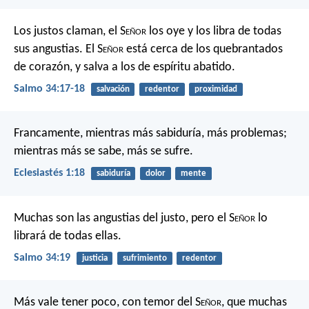
Los justos claman, el S
eñor
los oye
y los libra de todas
sus angustias.
El S
eñor
está cerca de los quebrantados
de corazón,
y salva a los de espíritu abatido.
Salmo 34:17-18
salvación
redentor
proximidad
Francamente, mientras más sabiduría, más problemas;
mientras más se sabe, más se sufre.
Eclesiastés 1:18
sabiduría
dolor
mente
Muchas son las angustias del justo,
pero el S
eñor
lo
librará de todas ellas.
Salmo 34:19
justicia
sufrimiento
redentor
Más vale tener poco, con temor del S
eñor
,
que muchas