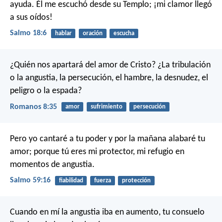
ayuda.
Él me escuchó desde su Templo;
¡mi clamor llegó
a sus oídos!
Salmo 18:6
hablar
oración
escucha
¿Quién nos apartará del amor de Cristo? ¿La tribulación
o la angustia, la persecución, el hambre, la desnudez, el
peligro o la espada?
Romanos 8:35
amor
sufrimiento
persecución
Pero yo cantaré a tu poder
y por la mañana alabaré tu
amor;
porque tú eres mi protector,
mi refugio en
momentos de angustia.
Salmo 59:16
fiabilidad
fuerza
protección
Cuando en mí la angustia iba en aumento,
tu consuelo