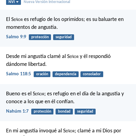
NVI
Nueva Versión Internacional
El S
eñor
es refugio de los oprimidos;
es su baluarte en
momentos de angustia.
Salmo 9:9
protección
seguridad
Desde mi angustia clamé al S
eñor
y él respondió
dándome libertad.
Salmo 118:5
oración
dependencia
consolador
Bueno es el S
eñor
;
es refugio en el día de la angustia
y
conoce a los que en él confían.
Nahúm 1:7
protección
bondad
seguridad
En mi angustia invoqué al S
eñor
;
clamé a mi Dios por