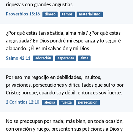
riquezas con grandes angustias.
Proverbios 15:16
dinero
temor
materialismo
¿Por qué estás tan abatida, alma mía?
¿Por qué estás
angustiada?
En Dios pondré mi esperanza
y lo seguiré
alabando.
¡Él es mi salvación y mi Dios!
Salmo 42:11
adoración
esperanza
alma
Por eso me regocijo en debilidades, insultos,
privaciones, persecuciones y dificultades que sufro por
Cristo; porque, cuando soy débil, entonces soy fuerte.
2 Corintios 12:10
alegría
fuerza
persecución
No se preocupen por nada; más bien, en toda ocasión,
con oración y ruego, presenten sus peticiones a Dios y