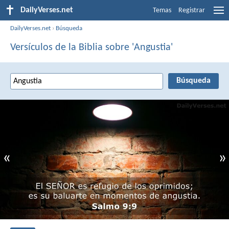
DailyVerses.net
Temas
Registrar
DailyVerses.net
›
Búsqueda
Versículos de la Biblia sobre 'Angustia'
«
»