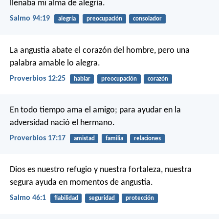
llenaba mi alma de alegría.
Salmo 94:19
alegría
preocupación
consolador
La angustia abate el corazón del hombre,
pero una
palabra amable lo alegra.
Proverbios 12:25
hablar
preocupación
corazón
En todo tiempo ama el amigo;
para ayudar en la
adversidad nació el hermano.
Proverbios 17:17
amistad
familia
relaciones
Dios es nuestro refugio y nuestra fortaleza,
nuestra
segura ayuda en momentos de angustia.
Salmo 46:1
fiabilidad
seguridad
protección