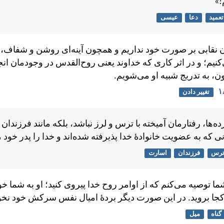
!»
تعمید
دعا
عیسی
ن نقابی بر صورت خود نداريم و همچون آينه‌ای روشن و شفاف، 
يم؛ و در اثر كاری كه خداوند يعنی روح‌القدس در وجودمان انجا
ن، به تدریج شبيه او می‌شويم.
تغییر دادن
ها، رفتارمان آميخته با ترس و لرز نباشد، بلكه مانند فرزندان خ
نی كه به عضويت خانوادهٔ خدا پذيرفته شده‌اند و خدا را پدر خود م
رس
فرزندان
اسارت
شما توصيه می‌كنم كه از اوامر روح خدا پيروی كنيد؛ او به شما 
 كجا برويد. در اين صورت ديگر بردهٔ اميال نفس سركش خود نخوا
گناه
میل