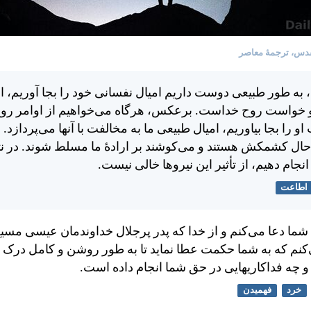
دس، ترجمۀ معاصر
ا، به طور طبيعی دوست داريم اميال نفسانی خود را بجا آوريم، ا
و خواست روح خداست. برعكس، هرگاه می‌خواهيم از اوامر روح
و را بجا بياوريم، اميال طبيعی ما به مخالفت با آنها می‌پردازد. ا
 حال كشمكش هستند و می‌كوشند بر ارادهٔ ما مسلط شوند. در نت
نجام دهيم، از تأثير اين نيروها خالی نيست.
اطاعت
شما دعا می‌كنم و از خدا كه پدر پرجلال خداوندمان عيسی مس
م كه به شما حكمت عطا نمايد تا به طور روشن و كامل درک ك
ه فداكاريهايی در حق شما انجام داده است.
خرد
فهمیدن