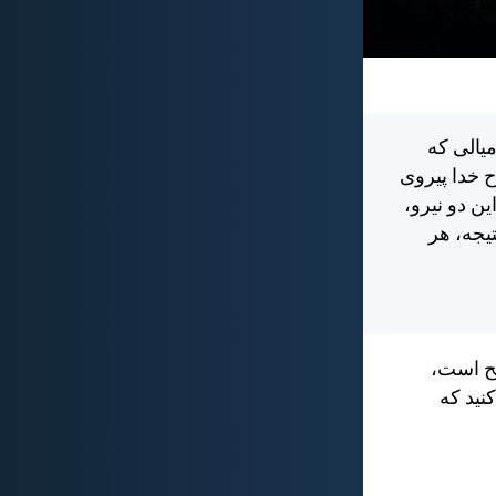
ميالی كه
 خدا پيروی
ين دو نيرو،
يجه، هر
يح است،
نيد كه