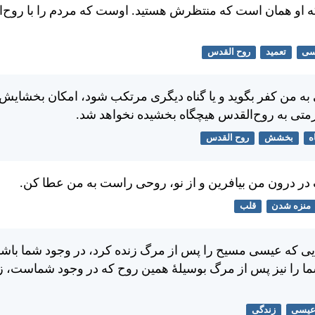
 او همان است كه منتظرش هستيد. اوست كه مردم را با روح‌ا
سی
تعمید
روح القدس
ه من كفر بگويد و يا گناه ديگری مرتكب شود، امكان بخشايش 
حرمتی به روح‌القدس هيچگاه بخشيده نخواهد شد.
ه
بخشش
روح القدس
ک در درون من بيافرين و از نو، روحی راست به من عطا كن.
منزه شدن
قلب
يی كه عيسی مسيح را پس از مرگ زنده كرد، در وجود شما باشد
ما را نيز پس از مرگ بوسيلهٔ همين روح كه در وجود شماست، ز
یسی
زندگی