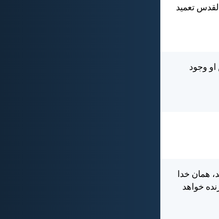
لقدس تعميد
او وجود
، همان خدا
نده خواهد