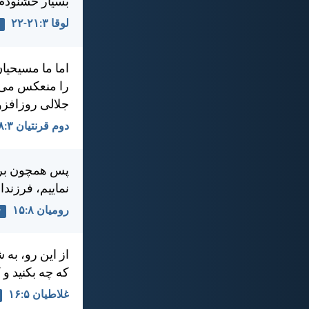
بسيار خشنودم
لوقا ۳:‏۲۱-‏۲۲
اما ما مسيحيا
را منعكس می‌كن
جلالی روزافزو
دوم قرنتیان ۳:‏۱۸
پس همچون برده‌
نماييم، فرزندا
رومیان ۸:‏۱۵
ت
از این رو، به 
كه چه بكنيد و
غلاطيان ۵:‏۱۶