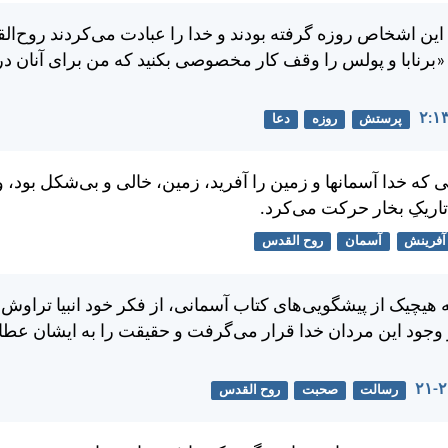
اين اشخاص روزه گرفته بودند و خدا را عبادت می‌كردند روح‌ال
«برنابا و پولس را وقف كار مخصوصی بكنيد كه من برای آنان در
پرستش
روزه
دعا
ی كه خدا آسمانها و زمين را آفريد، زمين، خالی و بی‌شكل بود، 
تاريکِ بخار حركت می‌كرد.
آفرینش
آسمان
روح القدس
كه هيچيک از پيشگويی‌های كتاب آسمانی، از فكر خود انبیا تراوش 
وجود اين مردان خدا قرار می‌گرفت و حقيقت را به ايشان عطا 
رسالت
صحبت
روح القدس