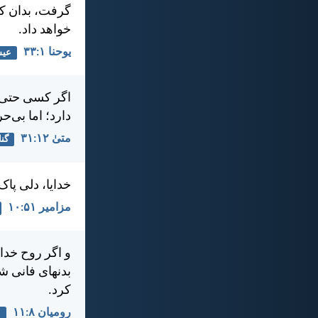
گرفت، بدان كه
خواهد داد.
يوحنا ۱:‏۳۳
عی
اگر كسی حتی ب
دارد؛ اما بی‌
متی‌ٰ ۱۲:‏۳۱
گنا
خدايا، دلی پا
مزامير ۵۱:‏۱۰
و اگر روح خدا
بدنهای فانی ش
كرد.
رومیان ۸:‏۱۱
ع