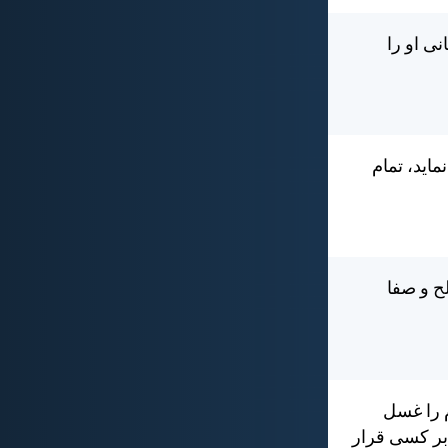
ی او را
مايد، تمام
لح و صفا
م را غسل
 بر كسی قرار