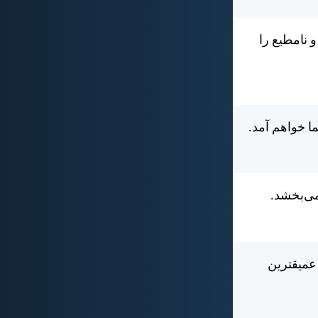
 نامطيع را
 خواهم آمد.
می‌بخشد.
 عميقترين