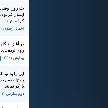
يک روز، وقتی 
ايشان فرمود: 
گرفته‌ام.»
اعمال رسولان ۱۳:‏۲
در آغاز، هنگام
روی توده‌های 
پيدايش ۱:‏۱-‏۲
اين را بدانيد 
روح‌القدس در 
بازگو نمايند.
دوم پطرس ۱:‏۲۰-‏۲۱