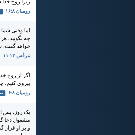
زيرا روح خدا د
رومیان ۸:‏۱۶
خ
اما وقتی شما ر
چه بگوييد. هر
خواهد گفت، نه
مَرقُس ۱۳:‏۱۱
اگر از روح خدا
پيروی كنيم، چ
رومیان ۸:‏۶
صل
يک روز، پس از
مشغول دعا گرد
و بر او قرار گ