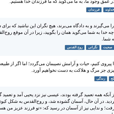
ر عمق وجود ما، به ما می‌گويد كه ما فرزندان خدا هستيم.
داوند
فرزندان
ا می‌گيرند و به دادگاه می‌برند، هيچ نگران اين نباشيد كه برای د
 چه خدا به شما می‌گويد همان را بگوييد، زيرا در آن موقع روح‌
 شما.
صحبت
نگرانی
روح القدس
 پيروی كنيم، حيات و آرامش نصيبمان می‌گردد؛ اما اگر از طبيع
يزی جز مرگ و هلاكت به دست نخواهيم آورد.
ح
زندگی
 آنكه همه تعميد گرفته بودند، عيسی نيز نزد يحيی آمد و تعميد 
يد. در آن حال، آسمان گشوده شد، و روح‌القدس به شكل كبوت
رفت؛ و ندايی نيز از آسمان در رسيد كه: «تو فرزند عزيز من هست