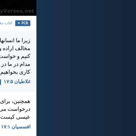
PCB
کتاب مق
زيرا ما انسانه
مخالف اراده 
كنيم و خواست ا
مدام در ما در
کاری بخواهيم ا
غلاطيان ۵:‏۱۷
همچنين، برای 
درخواست می‌كن
عيسی كيست و چ
افسسیان ۱:‏۱۷