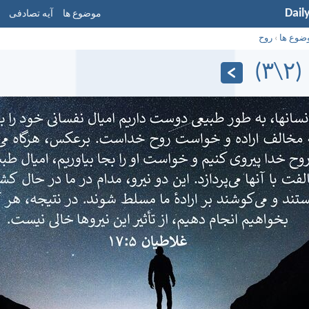
Dail
موضوع ها
آیه تصادفی
ضوع ها
›
روح
۳)