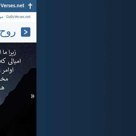
yVerses.net
DailyVerses.net
›
مو
روح (۲\
«