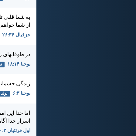
به شما قلبی ت
از شما خواهم 
حزقيال ۳۶:‏۲۶
در طوفانهای ز
يوحنا ۱۴:‏۱۸
تس
زندگی جسمانی ر
يوحنا ۳:‏۶
تولد 
اما خدا اين ا
اسرار خدا آگاه
اول قرنتیان ۲:‏۱۰