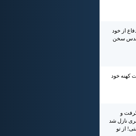
فاع از خود
القدس سخن
ت كهنه خود
گرفت و
ری نازل شد
ی! از تو