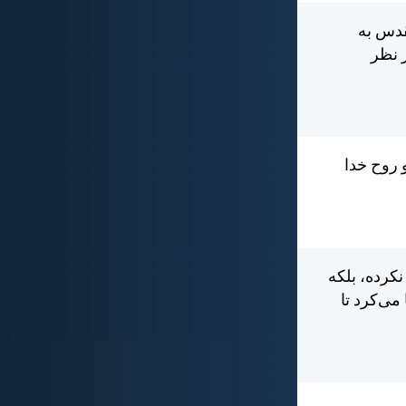
قدس به
 نظر
و روح خدا
نكرده، بلكه
می‌كرد تا