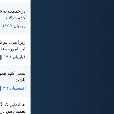
در خدمت به خد
خدمت كنيد.
رومیان ۱۲:‏۱۱
زيرا می‌دانم ت
اين امور به نف
فيليپیان ۱:‏۱۹
سعی كنيد هموار
باشيد.
افسسیان ۴:‏۳
همانطور كه گف
تعميد دهم، در