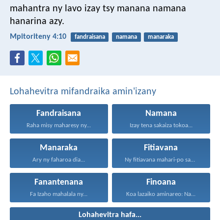
mahantra ny lavo izay tsy manana namana
hanarina azy.
Mpitoriteny 4:10
fandraisana
namana
manaraka
Lohahevitra mifandraika amin'izany
Fandraisana
Namana
Raha misy maharesy ny...
Izay tena sakaiza tokoa...
Manaraka
Fitiavana
Ary ny faharoa dia...
Ny fitiavana mahari-po sady...
Fanantenana
Finoana
Fa Izaho mahalala ny...
Koa lazaiko aminareo: Na...
Lohahevitra hafa...