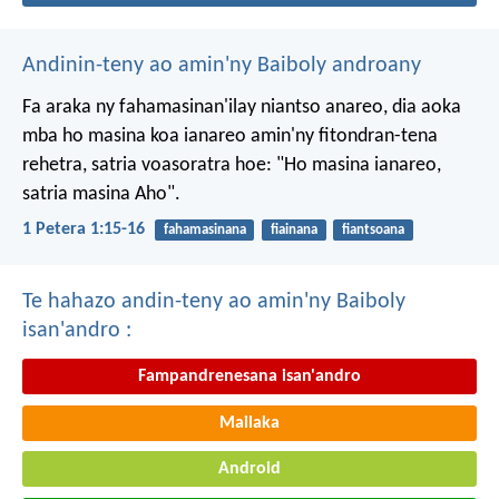
Andinin-teny ao amin'ny Baiboly androany
Fa araka ny fahamasinan'ilay niantso anareo, dia aoka
mba ho masina koa ianareo amin'ny fitondran-tena
rehetra, satria voasoratra hoe: "Ho masina ianareo,
satria masina Aho".
1 Petera 1:15-16
fahamasinana
fiainana
fiantsoana
Te hahazo andin-teny ao amin'ny Baiboly
isan'andro :
Fampandrenesana isan'andro
Mailaka
Android