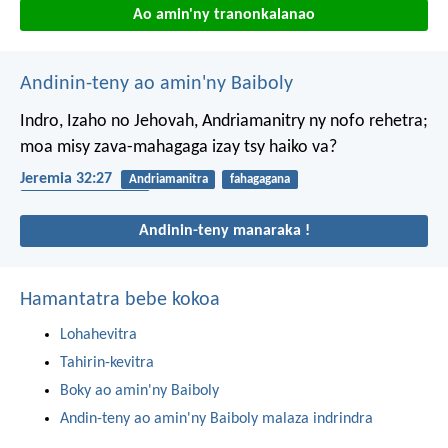
Ao amin'ny tranonkalanao
Andinin-teny ao amin'ny Baiboly
Indro, Izaho no Jehovah, Andriamanitry ny nofo rehetra;
moa misy zava-mahagaga izay tsy haiko va?
Jeremia 32:27
Andriamanitra
fahagagana
andriamanitra lehibe
Andinin-teny manaraka !
Hamantatra bebe kokoa
Lohahevitra
Tahirin-kevitra
Boky ao amin'ny Baiboly
Andin-teny ao amin'ny Baiboly malaza indrindra