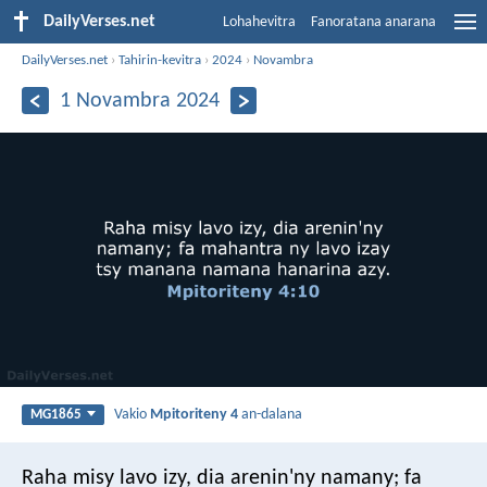
DailyVerses.net
Lohahevitra
Fanoratana anarana
DailyVerses.net
›
Tahirin-kevitra
›
2024
›
Novambra
1 Novambra 2024
Vakio
Mpitoriteny 4
an-dalana
MG1865
Raha misy lavo izy, dia arenin'ny namany; fa