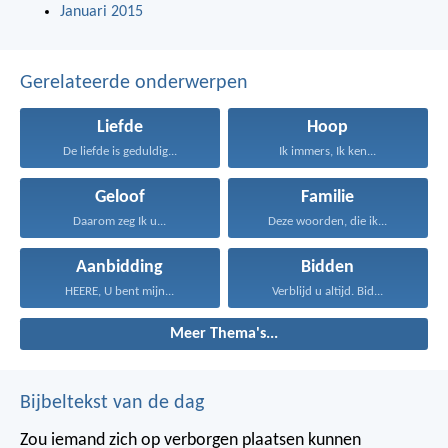
Januari 2015
Gerelateerde onderwerpen
Liefde
Hoop
De liefde is geduldig...
Ik immers, Ik ken...
Geloof
Familie
Daarom zeg Ik u...
Deze woorden, die ik...
Aanbidding
Bidden
HEERE, U bent mijn...
Verblijd u altijd. Bid...
Meer Thema's...
Bijbeltekst van de dag
Zou iemand zich op verborgen plaatsen kunnen