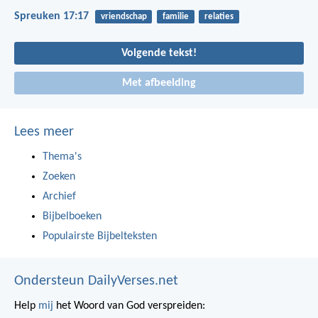
Spreuken 17:17
vriendschap
familie
relaties
Volgende tekst!
Met afbeelding
Lees meer
Thema's
Zoeken
Archief
Bijbelboeken
Populairste Bijbelteksten
Ondersteun DailyVerses.net
Help
mij
het Woord van God verspreiden: