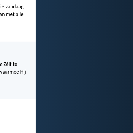
llie vandaag
dan met alle
 Zélf te
n waarmee Hij