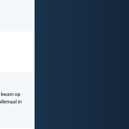
en kwam op
allemaal in