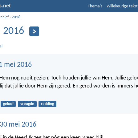
s.net
Thema's
Willekeurige tekst
rchief
›
2016
 2016
el
1 mei 2016
 Hem nog nooit gezien. Toch houden jullie van Hem. Jullie ge
blij dat jullie door Hem zijn gered. En gered worden is immers 
geloof
vreugde
redding
30 mei 2016
ij in de Heer! Ik zeg het nóg een keer: wees blij!