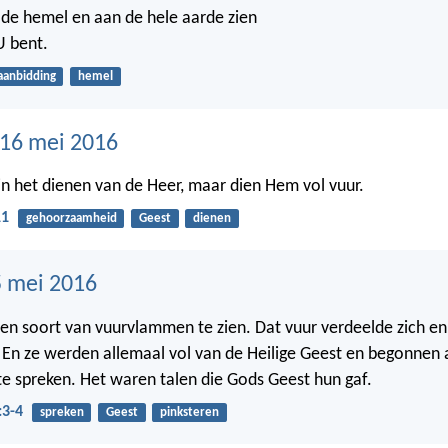
 de hemel en aan de hele aarde zien
U bent.
aanbidding
hemel
16 mei 2016
 in het dienen van de Heer, maar dien Hem vol vuur.
11
gehoorzaamheid
Geest
dienen
 mei 2016
en soort van vuurvlammen te zien. Dat vuur verdeelde zich 
 En ze werden allemaal vol van de Heilige Geest en begonnen 
te spreken. Het waren talen die Gods Geest hun gaf.
:3-4
spreken
Geest
pinksteren