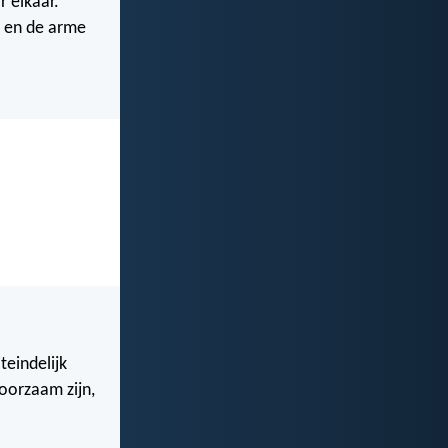
r elkaar.
s en de arme
teindelijk
oorzaam zijn,