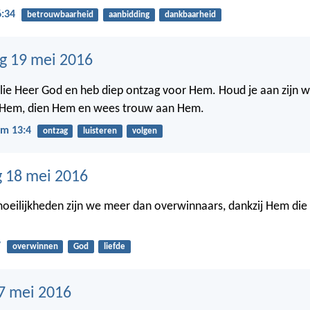
6:34
betrouwbaarheid
aanbidding
dankbaarheid
g 19 mei 2016
ullie Heer God en heb diep ontzag voor Hem. Houd je aan zijn w
Hem, dien Hem en wees trouw aan Hem.
m 13:4
ontzag
luisteren
volgen
 18 mei 2016
moeilijkheden zijn we meer dan overwinnaars, dankzij Hem die
7
overwinnen
God
liefde
7 mei 2016