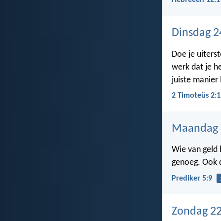
Hebreeën 12:1
Dinsdag 2
Doe je uiters
werk dat je h
juiste manier 
2 Timoteüs 2:1
Maandag 
Wie van geld 
genoeg. Ook d
Prediker 5:9
Zondag 22