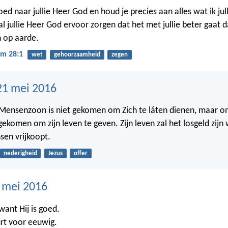
oed naar jullie Heer God en houd je precies aan alles wat ik ju
l jullie Heer God ervoor zorgen dat het met jullie beter gaat 
 op aarde.
m 28:1
wet
gehoorzaamheid
zegen
21 mei 2016
ensenzoon is niet gekomen om Zich te láten dienen, maar om
 gekomen om zijn leven te geven. Zijn leven zal het losgeld zij
sen vrijkoopt.
nederigheid
Jezus
offer
0 mei 2016
 want Hij is goed.
urt voor eeuwig.