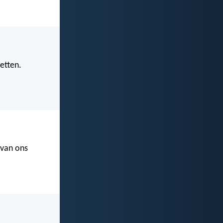
etten.
 van ons