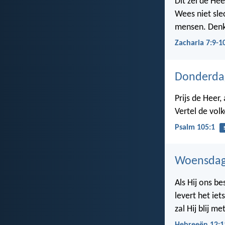
Dit zei de Hee
Wees niet sl
mensen. Denk
Zacharia 7:9-1
Donderda
Prijs de Heer
Vertel de vol
Psalm 105:1
Woensdag
Als Hij ons be
levert het ie
zal Hij blij me