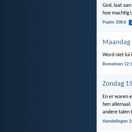
God, laat aan
hoe machtig 
Psalm 108:6
Maandag 
Word niet lui
Romeinen 12:
Zondag 15
En er waren e
hen allemaal.
andere talen 
Handelingen 2