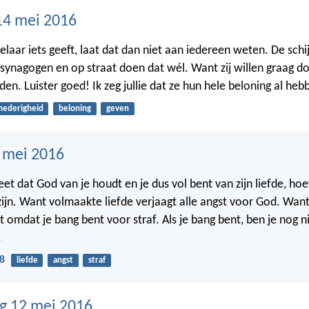
14 mei 2016
elaar iets geeft, laat dat dan niet aan iedereen weten. De schi
synagogen en op straat doen dat wél. Want zij willen graag 
en. Luister goed! Ik zeg jullie dat ze hun hele beloning al he
nederigheid
beloning
geven
3 mei 2016
eet dat God van je houdt en je dus vol bent van zijn liefde, hoe
ijn. Want volmaakte liefde verjaagt alle angst voor God. Want
t omdat je bang bent voor straf. Als je bang bent, ben je nog 
.
8
liefde
angst
straf
g 12 mei 2016