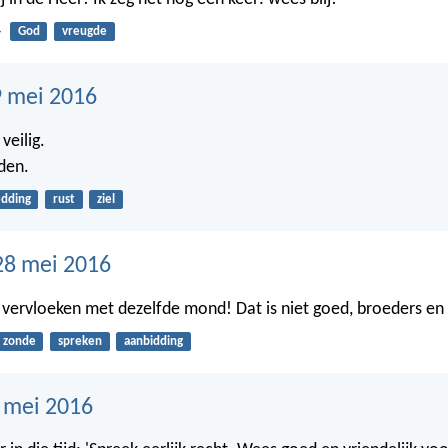
4
God
vreugde
 mei 2016
veilig.
dden.
edding
rust
ziel
28 mei 2016
 vervloeken met dezelfde mond! Dat is niet goed, broeders en 
zonde
spreken
aanbidding
7 mei 2016