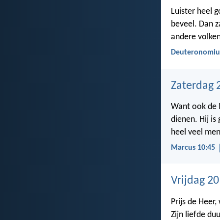
Luister heel g
beveel. Dan za
andere volken
Deuteronomiu
Zaterdag 
Want ook de M
dienen. Hij is
heel veel men
Marcus 10:45
Vrijdag 2
Prijs de Heer,
Zijn liefde du