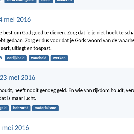
1
rechtvaardigheid
vrede
kinderen
4 mei 2016
te best om God goed te dienen. Zorg dat je je niet hoeft te sc
ebt gedaan. Zorg er dus voor dat je Gods woord van de waarh
leert, uitlegt en toepast.
5
eerlijkheid
waarheid
werken
23 mei 2016
houdt, heeft nooit genoeg geld. En wie van rijkdom houdt, ver
at is maar lucht.
geld
hebzucht
materialisme
 mei 2016