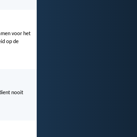
hamen voor het
eid op de
dient nooit