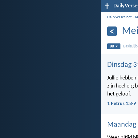
DailyVerse
DailyVerses.net
›
A
Mei
BB
BasisBijb
Dinsdag 3
Jullie hebben
zijn heel erg 
het geloof.
1 Petrus 1:8-9
Maandag 
Wees altijd bl