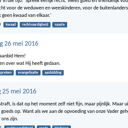
r in die tijd: 'Spreek eerlijk recht. Wees goed en vriendelijk voo
echt voor de weduwen en weeskinderen, voor de buitenlander
 geen kwaad van elkaar.'
0
kwaad
rechtvaardigheid
naaste
g 26 mei 2016
, aanbid Hem!
ken over wat Hij heeft gedaan.
spreken
evangelisatie
aanbidding
 25 mei 2016
straft, is dat op het moment zelf niet fijn, maar pijnlijk. Maar ui
ts goeds op. Want als we aan de opvoeding van onze Vader geh
t ons zijn.