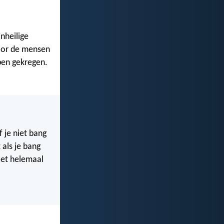
jnheilige
door de mensen
bben gekregen.
f je niet bang
 als je bang
niet helemaal