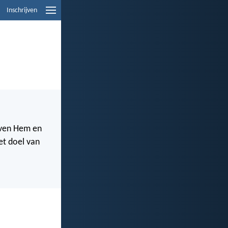
Inschrijven
loven Hem en
het doel van