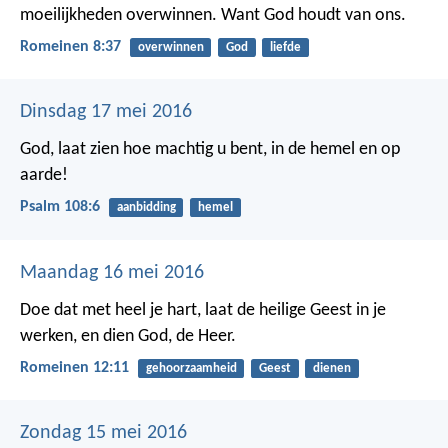
moeilijkheden overwinnen. Want God houdt van ons.
Romeinen 8:37
overwinnen
God
liefde
Dinsdag 17 mei 2016
God, laat zien hoe machtig u bent,
in de hemel en op
aarde!
Psalm 108:6
aanbidding
hemel
Maandag 16 mei 2016
Doe dat met heel je hart, laat de heilige Geest in je
werken, en dien God, de Heer.
Romeinen 12:11
gehoorzaamheid
Geest
dienen
Zondag 15 mei 2016