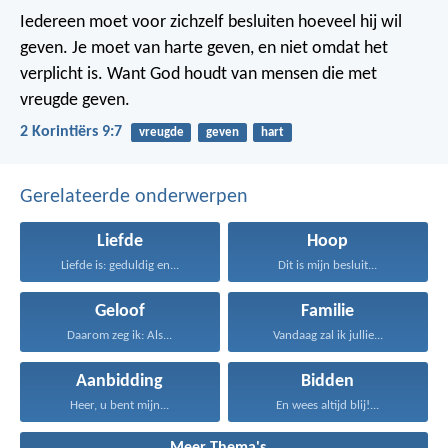
Iedereen moet voor zichzelf besluiten hoeveel hij wil
geven. Je moet van harte geven, en niet omdat het
verplicht is. Want God houdt van mensen die met
vreugde geven.
2 Korintiërs 9:7
vreugde
geven
hart
Gerelateerde onderwerpen
Liefde
Hoop
Liefde is: geduldig en...
Dit is mijn besluit...
Geloof
Familie
Daarom zeg ik: Als...
Vandaag zal ik jullie...
Aanbidding
Bidden
Heer, u bent mijn...
En wees altijd blij!...
Meer Thema's...