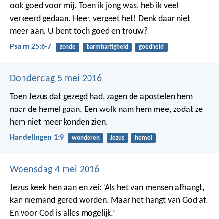
ook goed voor mij.
Toen ik jong was,
heb ik veel
verkeerd gedaan.
Heer, vergeet het!
Denk daar niet
meer aan.
U bent toch goed en trouw?
Psalm 25:6-7
zonde
barmhartigheid
goedheid
Donderdag 5 mei 2016
Toen Jezus dat gezegd had, zagen de apostelen hem
naar de hemel gaan. Een wolk nam hem mee, zodat ze
hem niet meer konden zien.
Handelingen 1:9
wonderen
Jezus
hemel
Woensdag 4 mei 2016
Jezus keek hen aan en zei: ‘Als het van mensen afhangt,
kan niemand gered worden. Maar het hangt van God af.
En voor God is alles mogelijk.’