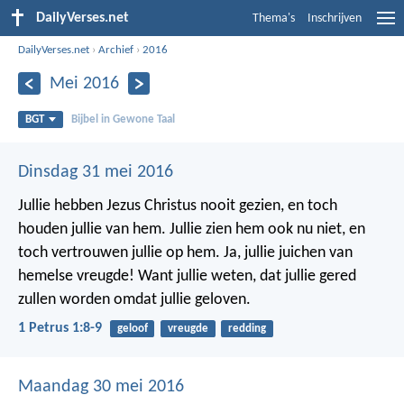
DailyVerses.net
Thema's
Inschrijven
DailyVerses.net
›
Archief
›
2016
Mei 2016
BGT
Bijbel in Gewone Taal
Dinsdag 31 mei 2016
Jullie hebben Jezus Christus nooit gezien, en toch
houden jullie van hem. Jullie zien hem ook nu niet, en
toch vertrouwen jullie op hem. Ja, jullie juichen van
hemelse vreugde! Want jullie weten, dat jullie gered
zullen worden omdat jullie geloven.
1 Petrus 1:8-9
geloof
vreugde
redding
Maandag 30 mei 2016