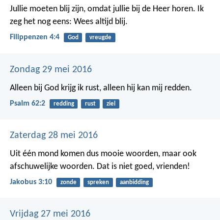
Jullie moeten blij zijn, omdat jullie bij de Heer horen. Ik
zeg het nog eens: Wees altijd blij.
Filippenzen 4:4
God
vreugde
Zondag 29 mei 2016
Alleen bij God krijg ik rust,
alleen hij kan mij redden.
Psalm 62:2
redding
rust
ziel
Zaterdag 28 mei 2016
Uit één mond komen dus mooie woorden, maar ook
afschuwelijke woorden. Dat is niet goed, vrienden!
Jakobus 3:10
zonde
spreken
aanbidding
Vrijdag 27 mei 2016