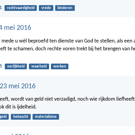
1
rechtvaardigheid
vrede
kinderen
4 mei 2016
 mede u wèl beproefd ten dienste van God te stellen, als een a
oeft te schamen, doch rechte voren trekt bij het brengen van 
5
eerlijkheid
waarheid
werken
23 mei 2016
eeft, wordt van geld niet verzadigd, noch wie rijkdom liefheeft
 dit is ijdelheid.
geld
hebzucht
materialisme