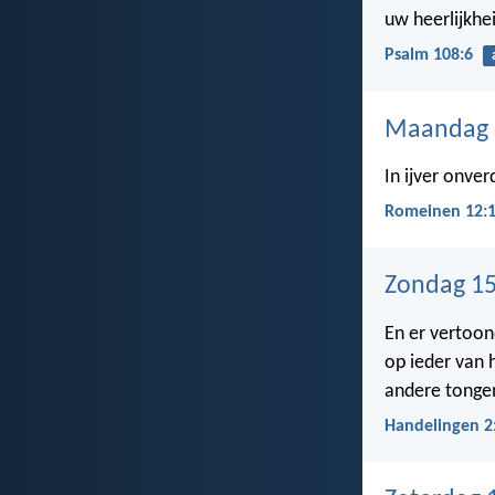
uw heerlijkhei
Psalm 108:6
Maandag 
In ijver onver
Romeinen 12:
Zondag 15
En er vertoon
op ieder van 
andere tongen
Handelingen 2