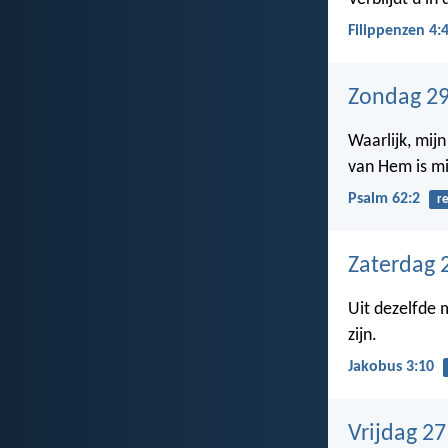
Filippenzen 4:
Zondag 29
Waarlijk, mijn 
van Hem is mij
Psalm 62:2
r
Zaterdag 
Uit dezelfde 
zijn.
Jakobus 3:10
Vrijdag 2