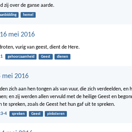
d zij over de ganse aarde.
aanbidding
hemel
16 mei 2016
droten, vurig van geest, dient de Here.
11
gehoorzaamheid
Geest
dienen
 mei 2016
den zich aan hen tongen als van vuur, die zich verdeelden, en h
hen; en zij werden allen vervuld met de heilige Geest en bego
 te spreken, zoals de Geest het hun gaf uit te spreken.
:3-4
spreken
Geest
pinksteren