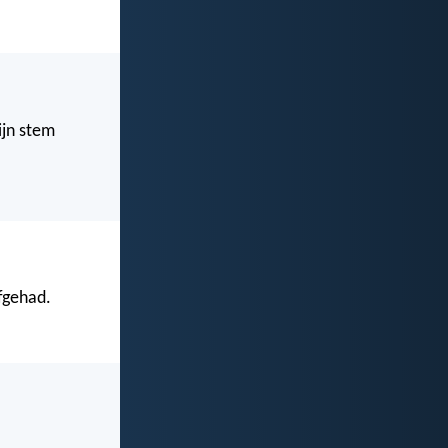
ijn stem
efgehad.