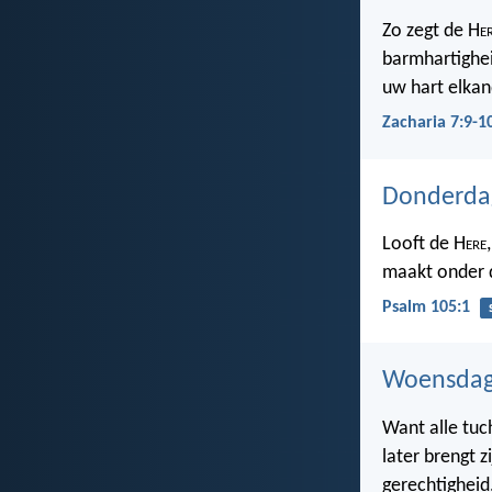
Zo zegt de H
e
barmhartighe
uw hart elkan
Zacharia 7:9-1
Donderda
Looft de H
ere
maakt onder d
Psalm 105:1
Woensdag
Want alle tuc
later brengt z
gerechtigheid