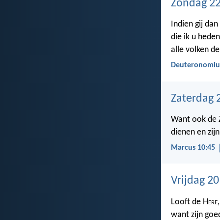
Zondag 22
Indien gij da
die ik u hede
alle volken de
Deuteronomiu
Zaterdag 
Want ook de 
dienen en zijn
Marcus 10:45
Vrijdag 2
Looft de H
ere
want zijn goe