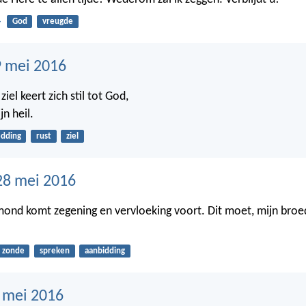
4
God
vreugde
 mei 2016
ziel keert zich stil tot God,
n heil.
edding
rust
ziel
28 mei 2016
mond komt zegening en vervloeking voort. Dit moet, mijn broed
zonde
spreken
aanbidding
7 mei 2016