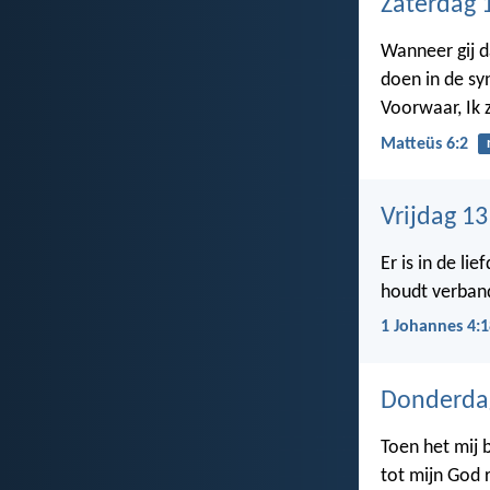
Zaterdag 
Wanneer gij d
doen in de s
Voorwaar, Ik 
Matteüs 6:2
Vrijdag 1
Er is in de li
houdt verband 
1 Johannes 4:1
Donderda
Toen het mij 
tot mijn God r