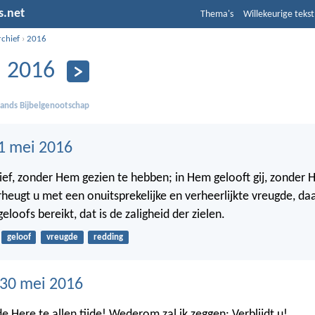
s.net
Thema's
Willekeurige tekst
rchief
›
2016
 2016
ands Bijbelgenootschap
1 mei 2016
lief, zonder Hem gezien te hebben; in Hem gelooft gij, zonder 
erheugt u met een onuitsprekelijke en verheerlijkte vreugde, daa
eloofs bereikt, dat is de zaligheid der zielen.
geloof
vreugde
redding
30 mei 2016
 de Here te allen tijde! Wederom zal ik zeggen: Verblijdt u!