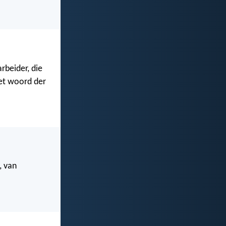
rbeider, die
het woord der
, van