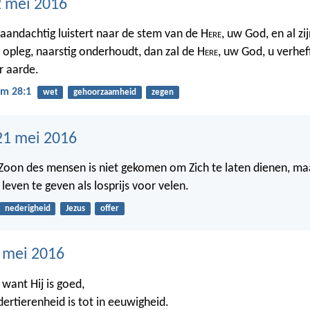
 mei 2016
n aandachtig luistert naar de stem van de H
ere
, uw God, en al zi
n opleg, naarstig onderhoudt, dan zal de H
ere
, uw God, u verhe
r aarde.
m 28:1
wet
gehoorzaamheid
zegen
21 mei 2016
Zoon des mensen is niet gekomen om Zich te laten dienen, ma
 leven te geven als losprijs voor velen.
nederigheid
Jezus
offer
0 mei 2016
, want Hij is goed,
dertierenheid is tot in eeuwigheid.