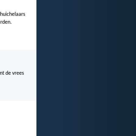
 huichelaars
rden.
ant de vrees