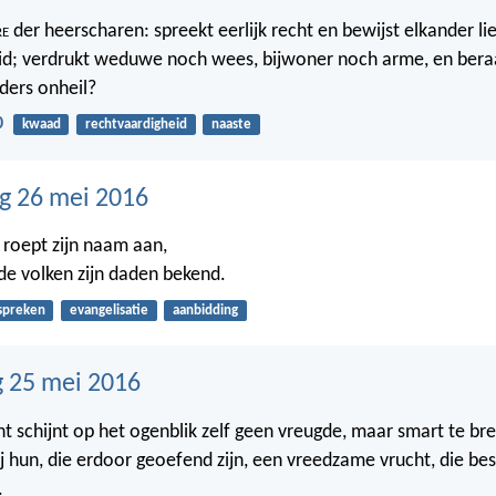
re
der heerscharen: spreekt eerlijk recht en bewijst elkander li
id; verdrukt weduwe noch wees, bijwoner noch arme, en beraa
ders onheil?
0
kwaad
rechtvaardigheid
naaste
g 26 mei 2016
, roept zijn naam aan,
e volken zijn daden bekend.
spreken
evangelisatie
aanbidding
 25 mei 2016
ht schijnt op het ogenblik zelf geen vreugde, maar smart te br
ij hun, die erdoor geoefend zijn, een vreedzame vrucht, die bes
.