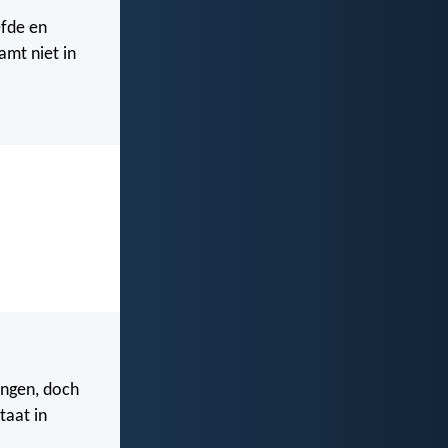
efde en
mt niet in
engen, doch
taat in