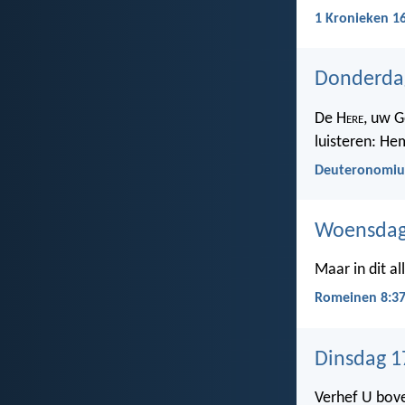
1 Kronieken 1
Donderda
De H
ere
, uw G
luisteren: He
Deuteronomiu
Woensdag
Maar in dit a
Romeinen 8:3
Dinsdag 1
Verhef U bov