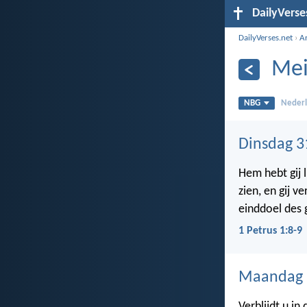
DailyVerse
DailyVerses.net
›
A
Mei
NBG
Nederl
Dinsdag 3
Hem hebt gij 
zien, en gij v
einddoel des g
1 Petrus 1:8-9
Maandag 
Verblijdt u in