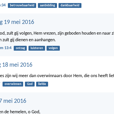
6:34
betrouwbaarheid
aanbidding
dankbaarheid
g 19 mei 2016
od, zult gij volgen, Hem vrezen, zijn geboden houden en naar z
m zult gij dienen en aanhangen.
m 13:4
ontzag
luisteren
volgen
 18 mei 2016
lles zijn wij meer dan overwinnaars door Hem, die ons heeft li
7
overwinnen
God
liefde
7 mei 2016
en de hemelen, o God,