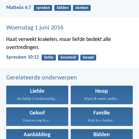
Matteüs 6:7
spreken
bidden
denken
Woensdag 1 juni 2016
Haat verwekt krakelen,
maar liefde bedekt alle
overtredingen.
Spreuken 10:12
liefde
boosheid
kwaad
Gerelateerde onderwerpen
Liefde
Hoop
De liefde is lankmoedig...
Want Ik weet, welke...
Geloof
Familie
Daarom zeg Ik u...
Wat ik u heden...
Aanbidding
Bidden