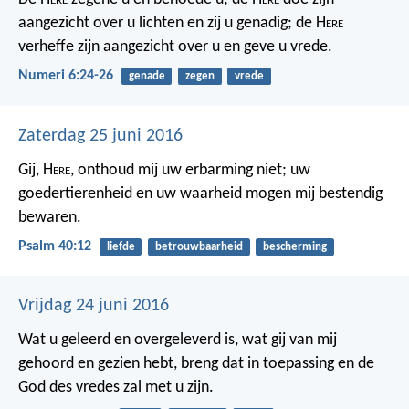
aangezicht over u lichten en zij u genadig;
de H
ere
verheffe zijn aangezicht over u en geve u vrede.
Numeri 6:24-26
genade
zegen
vrede
Zaterdag 25 juni 2016
Gij, H
ere
, onthoud mij uw erbarming niet;
uw
goedertierenheid en uw waarheid
mogen mij bestendig
bewaren.
Psalm 40:12
liefde
betrouwbaarheid
bescherming
Vrijdag 24 juni 2016
Wat u geleerd en overgeleverd is, wat gij van mij
gehoord en gezien hebt, breng dat in toepassing en de
God des vredes zal met u zijn.