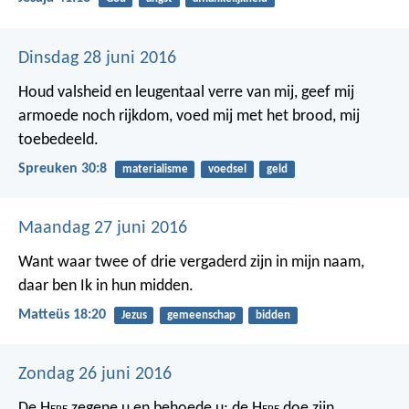
Dinsdag 28 juni 2016
Houd valsheid en leugentaal verre van mij,
geef mij
armoede noch rijkdom,
voed mij met het brood, mij
toebedeeld.
Spreuken 30:8
materialisme
voedsel
geld
Maandag 27 juni 2016
Want waar twee of drie vergaderd zijn in mijn naam,
daar ben Ik in hun midden.
Matteüs 18:20
Jezus
gemeenschap
bidden
Zondag 26 juni 2016
De H
ere
zegene u en behoede u;
de H
ere
doe zijn