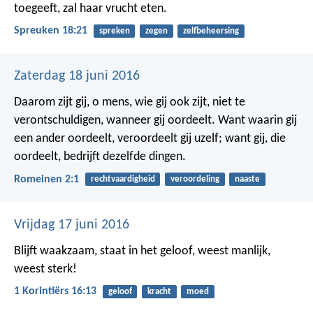
toegeeft, zal haar vrucht eten.
Spreuken 18:21
spreken
zegen
zelfbeheersing
Zaterdag 18 juni 2016
Daarom zijt gij, o mens, wie gij ook zijt, niet te
verontschuldigen, wanneer gij oordeelt. Want waarin gij
een ander oordeelt, veroordeelt gij uzelf; want gij, die
oordeelt, bedrijft dezelfde dingen.
Romeinen 2:1
rechtvaardigheid
veroordeling
naaste
Vrijdag 17 juni 2016
Blijft waakzaam, staat in het geloof, weest manlijk,
weest sterk!
1 Korintiërs 16:13
geloof
kracht
moed