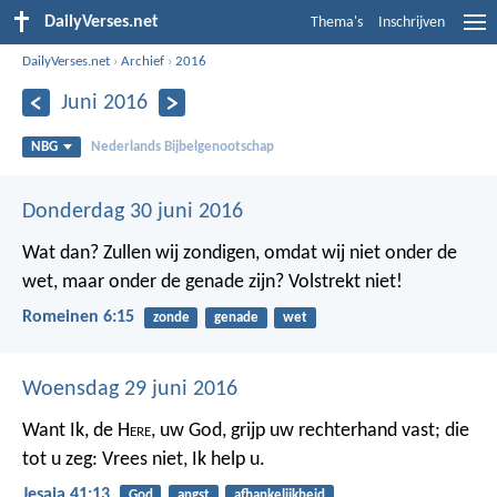
DailyVerses.net
Thema's
Inschrijven
DailyVerses.net
›
Archief
›
2016
Juni 2016
NBG
Nederlands Bijbelgenootschap
Donderdag 30 juni 2016
Wat dan? Zullen wij zondigen, omdat wij niet onder de
wet, maar onder de genade zijn? Volstrekt niet!
Romeinen 6:15
zonde
genade
wet
Woensdag 29 juni 2016
Want Ik, de H
ere
, uw God, grijp uw rechterhand vast; die
tot u zeg: Vrees niet, Ik help u.
Jesaja 41:13
God
angst
afhankelijkheid