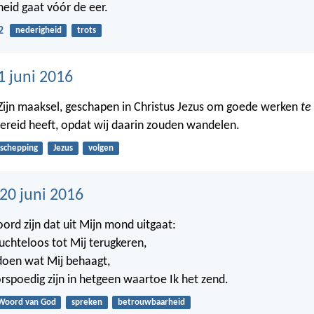
eid gaat vóór de eer.
2
nederigheid
trots
1 juni 2016
 Zijn maaksel, geschapen in Christus Jezus om goede werken
te
ereid heeft, opdat wij daarin zouden wandelen.
schepping
Jezus
volgen
0 juni 2016
oord zijn dat uit Mijn mond uitgaat:
ruchteloos tot Mij terugkeren,
doen wat Mij behaagt,
orspoedig zijn in hetgeen waartoe Ik het zend.
Woord van God
spreken
betrouwbaarheid