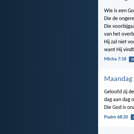
Wie is een Go
Die de ongere
Die voorbijga
van het overb
Hij zal niet 
want Hij vind
Micha 7:18
z
Maandag 1
Geloofd zij d
dag aan dag o
Die God is on
Psalm 68:20