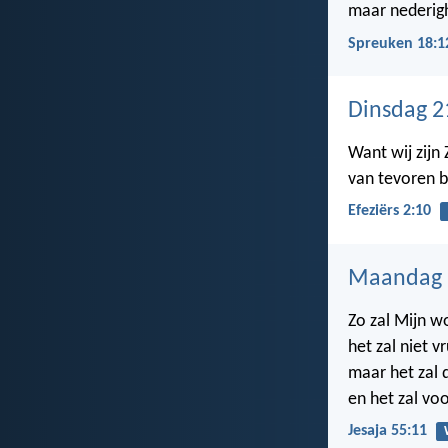
maar nederigh
Spreuken 18:1
Dinsdag 2
Want wij zijn
van tevoren b
Efeziërs 2:10
Maandag 2
Zo zal Mijn w
het zal niet v
maar het zal 
en het zal vo
Jesaja 55:11