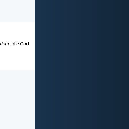
 doen
, die God