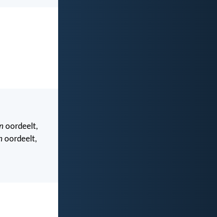
n
oordeelt,
n
oordeelt,