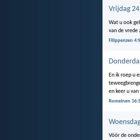
Vrijdag 24
Wat u ook gel
van de vrede z
Filippenzen 4:
Donderdag
En ik roep u 
teweegbrengen
en keer u van 
Romeinen 16:
Woensdag 
Vóór de onder