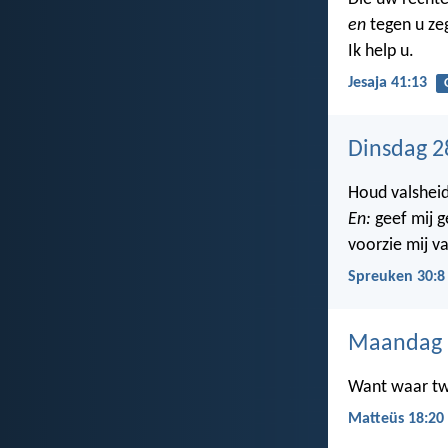
en
tegen u ze
Ik help u.
Jesaja 41:13
Dinsdag 2
Houd valsheid
En:
geef mij g
voorzie mij v
Spreuken 30:8
Maandag 2
Want waar twe
Matteüs 18:20