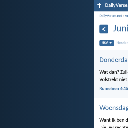
DailyVerse
DailyVerses.net
›
A
Jun
HSV
Herzien
Donderdag
Wat dan? Zull
Volstrekt niet
Romeinen 6:1
Woensdag 
Want Ik ben 
Die uw rechte