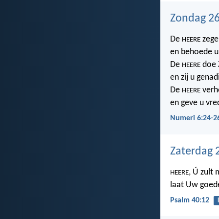
Zondag 26
De
zege
HEERE
en behoede u
De
doe Z
HEERE
en zij u genad
De
verhe
HEERE
en geve u vre
Numeri 6:24-2
Zaterdag 
, Ú zult
HEERE
laat Uw goed
Psalm 40:12