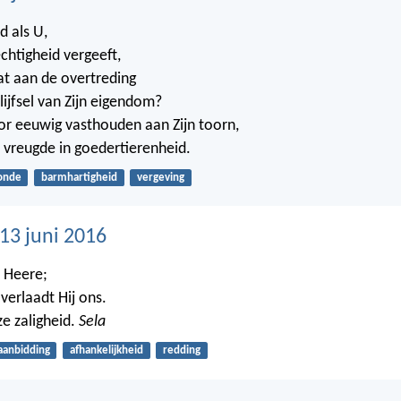
d als U,
chtigheid vergeeft,
at aan de overtreding
lijfsel van Zijn eigendom?
voor eeuwig vasthouden aan Zijn toorn,
t vreugde in goedertierenheid.
onde
barmhartigheid
vergeving
3 juni 2016
e Heere;
verlaadt Hij ons.
ze zaligheid.
Sela
aanbidding
afhankelijkheid
redding