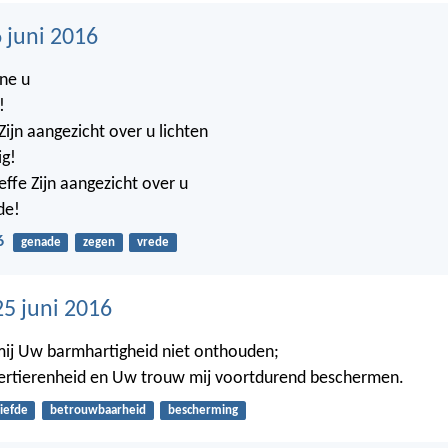
 juni 2016
ne u
!
ijn aangezicht over u lichten
ig!
ffe Zijn aangezicht over u
de!
6
genade
zegen
vrede
25 juni 2016
 mij Uw barmhartigheid niet onthouden;
ertierenheid en Uw trouw mij voortdurend beschermen.
liefde
betrouwbaarheid
bescherming