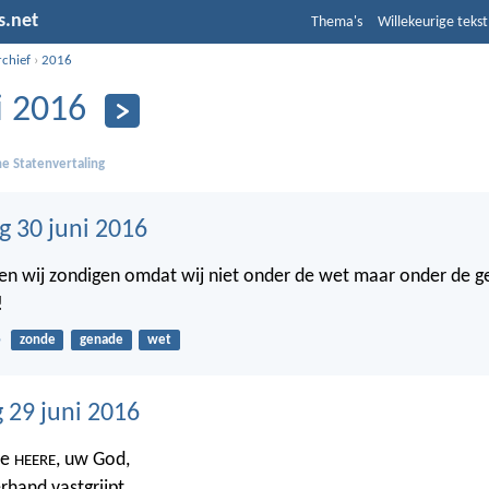
s.net
Thema's
Willekeurige tekst
rchief
›
2016
i 2016
e Statenvertaling
 30 juni 2016
en wij zondigen omdat wij niet onder de wet maar onder de g
!
5
zonde
genade
wet
29 juni 2016
de
, uw God,
HEERE
rhand vastgrijpt