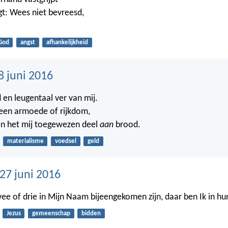
gt: Wees niet bevreesd,
God
angst
afhankelijkheid
8 juni 2016
 en leugentaal ver van mij.
een armoede of rijkdom,
an het mij toegewezen deel
aan
brood.
materialisme
voedsel
geld
7 juni 2016
e of drie in Mijn Naam bijeengekomen zijn, daar ben Ik in h
Jezus
gemeenschap
bidden