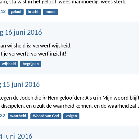
m, sta vast in het geloof, wees manmoedig, wees sterk.
:13
geloof
kracht
moed
 16 juni 2016
an wijsheid is: verwerf wijsheid,
at je verwerft: verwerf inzicht!
wijsheid
begrijpen
15 juni 2016
 tegen de Joden die
in
Hem geloofden: Als u in Mijn woord blijft
n discipelen, en u zult de waarheid kennen, en de waarheid zal 
-32
waarheid
Woord van God
volgen
4 juni 2016