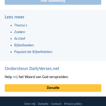
Met afbeelding
Lees meer
Thema's
Zoeken
Archief
Bijbelboeken
Populairste Bijbelteksten
Ondersteun DailyVerses.net
Help
mij
het Woord van God verspreiden:
Donatie
Over mij
Donatie
Contact
Privacy policy