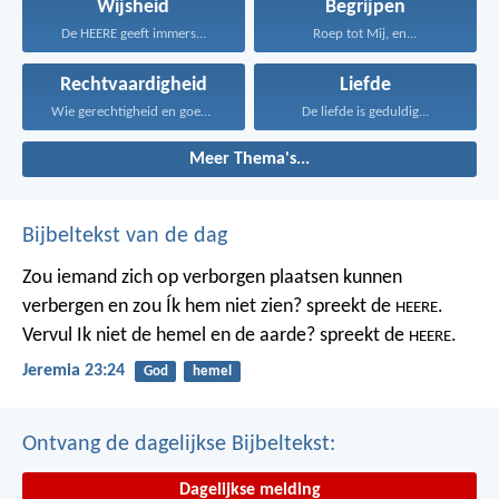
Wijsheid
Begrijpen
De HEERE geeft immers...
Roep tot Mij, en...
Rechtvaardigheid
Liefde
Wie gerechtigheid en goedertierenheid...
De liefde is geduldig...
Meer Thema's...
Bijbeltekst van de dag
Zou iemand zich op verborgen plaatsen kunnen
verbergen
en zou Ík hem niet zien? spreekt de
.
HEERE
Vervul Ik niet de hemel en de aarde?
spreekt de
.
HEERE
Jeremia 23:24
God
hemel
Ontvang de dagelijkse Bijbeltekst:
Dagelijkse melding