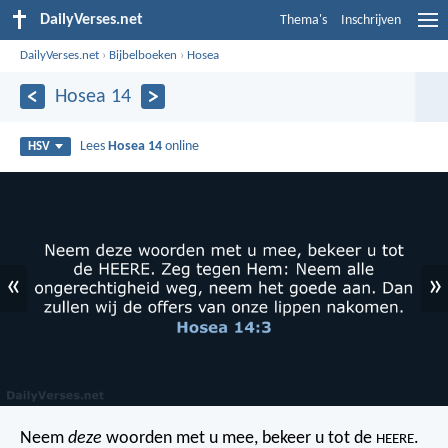
DailyVerses.net
Thema's
Inschrijven
DailyVerses.net
›
Bijbelboeken
›
Hosea
Hosea 14
Lees
Hosea 14
online
HSV
«
»
Neem
deze
woorden met u mee,
bekeer u tot de
.
HEERE