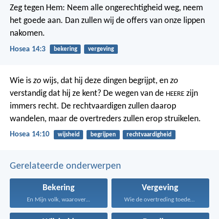
Zeg tegen Hem:
Neem alle ongerechtigheid weg, neem
het goede aan.
Dan zullen wij de offers van onze lippen
nakomen.
Hosea 14:3
bekering
vergeving
Wie is
zo
wijs, dat hij deze dingen begrijpt,
en
zo
verstandig dat hij ze kent?
De wegen van de
zijn
HEERE
immers recht.
De rechtvaardigen zullen daarop
wandelen,
maar de overtreders zullen erop struikelen.
Hosea 14:10
wijsheid
begrijpen
rechtvaardigheid
Gerelateerde onderwerpen
Bekering
Vergeving
En Mijn volk, waarover...
Wie de overtreding toedekt...