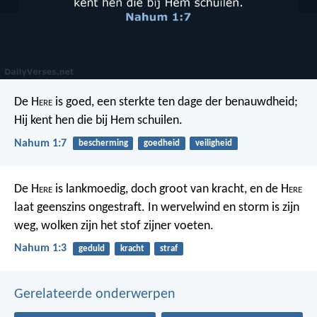
De H
ere
is goed, een sterkte ten dage der benauwdheid;
Hij kent hen die bij Hem schuilen.
Nahum 1:7
bescherming
goedheid
veiligheid
De H
ere
is lankmoedig, doch groot van kracht, en de H
ere
laat geenszins ongestraft. In wervelwind en storm is zijn
weg, wolken zijn het stof zijner voeten.
Nahum 1:3
geduld
kracht
straf
Gerelateerde onderwerpen