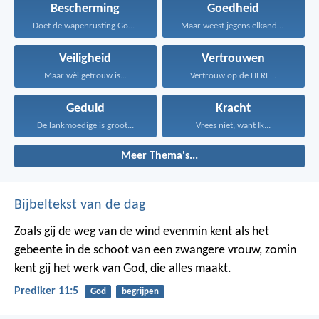
Bescherming
Goedheid
Doet de wapenrusting Gods...
Maar weest jegens elkander...
Veiligheid
Vertrouwen
Maar wèl getrouw is...
Vertrouw op de HERE...
Geduld
Kracht
De lankmoedige is groot...
Vrees niet, want Ik...
Meer Thema's...
Bijbeltekst van de dag
Zoals gij de weg van de wind evenmin kent als het
gebeente in de schoot van een zwangere vrouw, zomin
kent gij het werk van God, die alles maakt.
Prediker 11:5
God
begrijpen