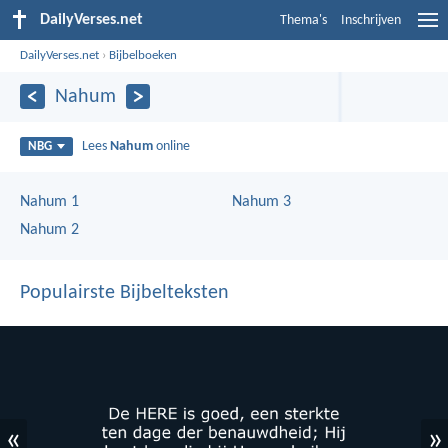
DailyVerses.net
Thema's
Inschrijven
DailyVerses.net
›
Bijbelboeken
Nahum
Lees
Nahum
online
NBG
Nahum 1
Nahum 3
Nahum 2
Populairste Bijbelteksten
«
»