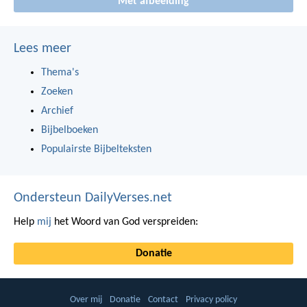
Met afbeelding
Lees meer
Thema's
Zoeken
Archief
Bijbelboeken
Populairste Bijbelteksten
Ondersteun DailyVerses.net
Help
mij
het Woord van God verspreiden:
Donatie
Over mij
Donatie
Contact
Privacy policy