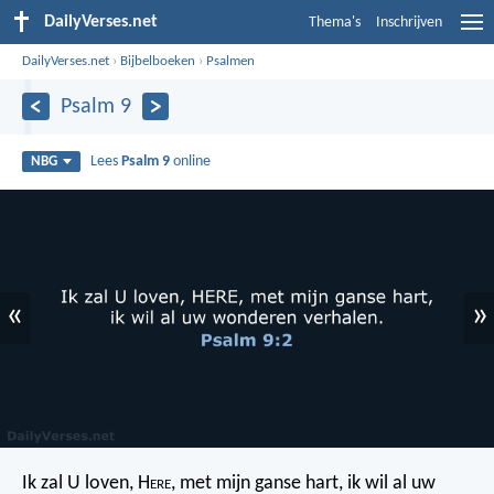
DailyVerses.net
Thema's
Inschrijven
DailyVerses.net
›
Bijbelboeken
›
Psalmen
Psalm 9
Lees
Psalm 9
online
NBG
«
»
Ik zal U loven, H
ere
, met mijn ganse hart,
ik wil al uw