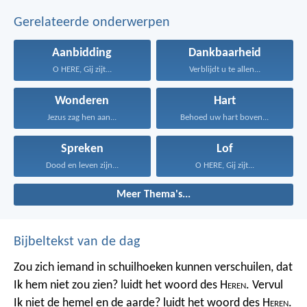
Gerelateerde onderwerpen
Aanbidding
Dankbaarheid
O HERE, Gij zijt...
Verblijdt u te allen...
Wonderen
Hart
Jezus zag hen aan...
Behoed uw hart boven...
Spreken
Lof
Dood en leven zijn...
O HERE, Gij zijt...
Meer Thema's...
Bijbeltekst van de dag
Zou zich iemand in schuilhoeken kunnen verschuilen, dat
Ik hem niet zou zien? luidt het woord des H
eren
. Vervul
Ik niet de hemel en de aarde? luidt het woord des H
eren
.