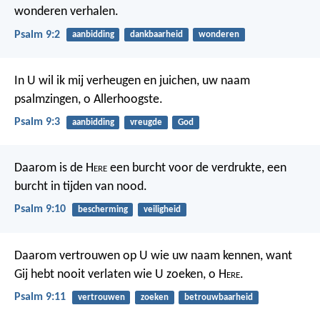
wonderen verhalen.
Psalm 9:2
aanbidding
dankbaarheid
wonderen
In U wil ik mij verheugen en juichen,
uw naam
psalmzingen, o Allerhoogste.
Psalm 9:3
aanbidding
vreugde
God
Daarom is de H
ere
een burcht voor de verdrukte,
een
burcht in tijden van nood.
Psalm 9:10
bescherming
veiligheid
Daarom vertrouwen op U wie uw naam kennen,
want
Gij hebt nooit verlaten wie U zoeken, o H
ere
.
Psalm 9:11
vertrouwen
zoeken
betrouwbaarheid