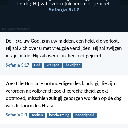
De H
ere
, uw God, is in uw midden, een held, die verlost.
Hij zal Zich over u met vreugde verblijden; Hij zal zwijgen
in zijn liefde; Hij zal over u juichen met gejubel.
Sefanja 3:17
God
vreugde
bevrijder
Zoekt de H
ere
, alle ootmoedigen des lands, gij die zijn
verordening volbrengt; zoekt gerechtigheid, zoekt
ootmoed; misschien zult gij geborgen worden op de dag
van de toorn des H
eren
.
Sefanja 2:3
zoeken
bescherming
nederigheid