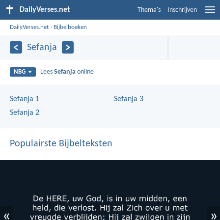
DailyVerses.net
Thema's
Inschrijven
DailyVerses.net
›
Bijbelboeken
Sefanja
Lees
Sefanja
online
NBG
Sefanja 1
Sefanja 3
Sefanja 2
Populairste Bijbelteksten
«
»