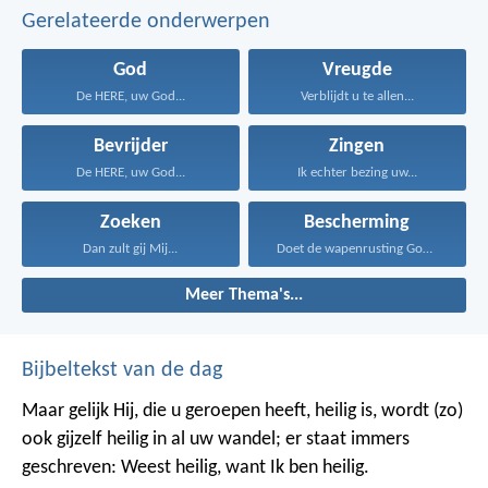
Gerelateerde onderwerpen
God
Vreugde
De HERE, uw God...
Verblijdt u te allen...
Bevrijder
Zingen
De HERE, uw God...
Ik echter bezing uw...
Zoeken
Bescherming
Dan zult gij Mij...
Doet de wapenrusting Gods...
Meer Thema's...
Bijbeltekst van de dag
Maar gelijk Hij, die u geroepen heeft, heilig is, wordt (zo)
ook gijzelf heilig in al uw wandel; er staat immers
geschreven: Weest heilig, want Ik ben heilig.