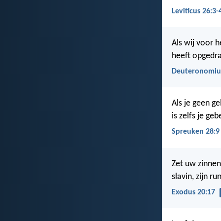
Leviticus 26:3-
Als wij voor 
heeft opgedra
Deuteronomiu
Als je geen g
is zelfs je ge
Spreuken 28:9
Zet uw zinnen 
slavin, zijn r
Exodus 20:17