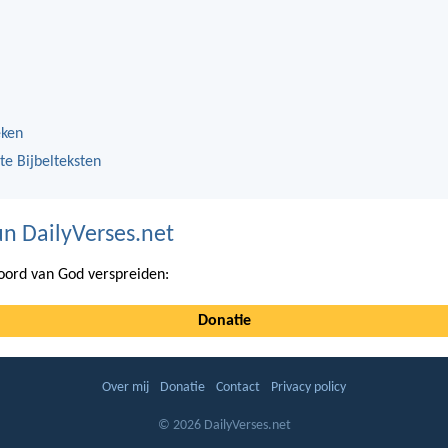
eken
te Bijbelteksten
n DailyVerses.net
ord van God verspreiden:
Donatie
Over mij
Donatie
Contact
Privacy policy
© 2026 DailyVerses.net