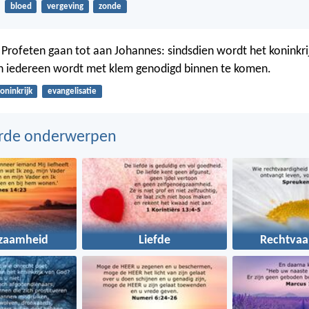
bloed
vergeving
zonde
Profeten gaan tot aan Johannes: sindsdien wordt het koninkri
en iedereen wordt met klem genodigd binnen te komen.
oninkrijk
evangelisatie
erde onderwerpen
zaamheid
Liefde
Rechtvaa