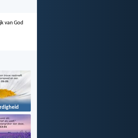
jk van God
rdigheid