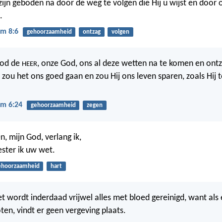
ijn geboden na door de weg te volgen die Hij u wijst en door 
.
m 8:6
gehoorzaamheid
ontzag
volgen
od de
, onze God, ons al deze wetten na te komen en on
HEER
 zou het ons goed gaan en zou Hij ons leven sparen, zoals Hij 
m 6:24
gehoorzaamheid
zegen
, mijn God, verlang ik,
ester ik uw wet.
ehoorzaamheid
hart
t wordt inderdaad vrijwel alles met bloed gereinigd, want als
ten, vindt er geen vergeving plaats.