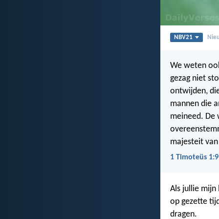
NBV21
Nieu
We weten ook 
gezag niet sto
ontwijden, di
mannen die an
meineed. De we
overeenstemmi
majesteit van
1 Timoteüs 1:9
Als jullie mij
op gezette ti
dragen.