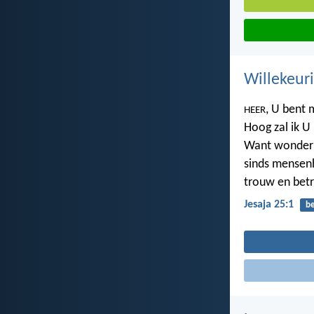
Willekeuri
, U bent 
HEER
Hoog zal ik U
Want wonderba
sinds mensen
trouw en bet
Jesaja 25:1
b