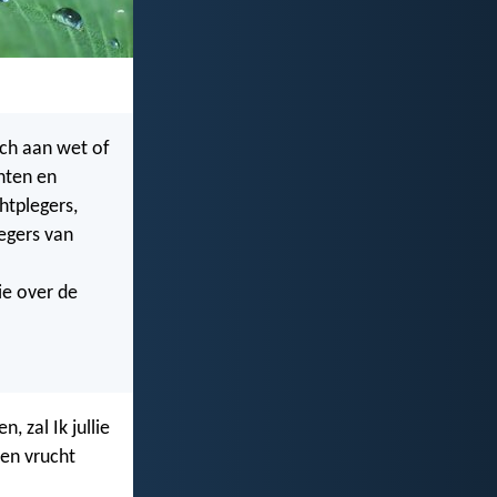
ich aan wet of
chten en
htplegers,
egers van
ie over de
, zal Ik jullie
men vrucht