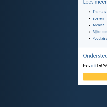
Lees meer
Thema's
Zoeken
Archief
Bijbelbo
Populairs
Ondersteu
Help
mij
het Wo