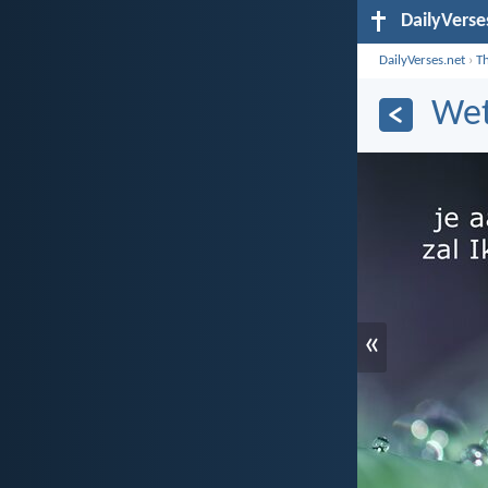
DailyVerse
DailyVerses.net
›
T
Wet
«