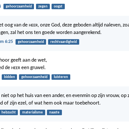
4
gehoorzaamheid
zegen
oogst
het oog van de
, onze God, deze geboden altijd naleven, zoa
HEER
gen, zal het ons ten goede worden aangerekend.
m 6:25
gehoorzaamheid
rechtvaardigheid
ehoor geeft aan de wet,
bed de
een gruwel.
HEER
bidden
gehoorzaamheid
luisteren
niet op het huis van een ander, en evenmin op zijn vrouw, op zij
und of zijn ezel, of wat hem ook maar toebehoort.
hebzucht
materialisme
naaste