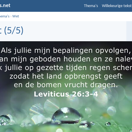
s.net
Thema's
Willekeurige tekst
hema's
›
Wet
 (5/5)