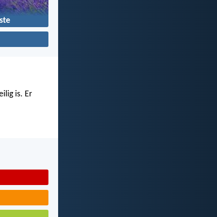
ste
lig is. Er