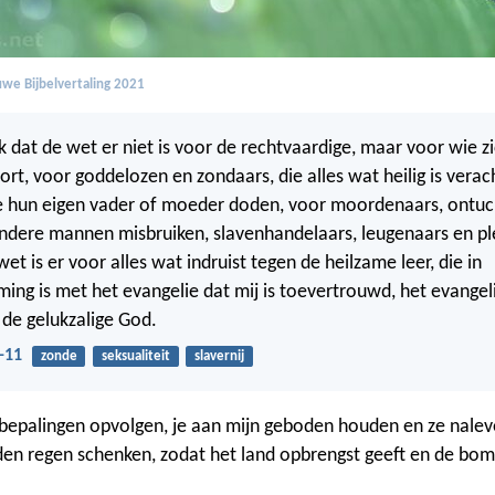
we Bijbelvertaling 2021
dat de wet er niet is voor de rechtvaardige, maar voor wie z
ort, voor goddelozen en zondaars, die alles wat heilig is vera
e hun eigen vader of moeder doden, voor moordenaars, ontuc
dere mannen misbruiken, slavenhandelaars, leugenaars en pl
t is er voor alles wat indruist tegen de heilzame leer, die in
ng is met het evangelie dat mij is toevertrouwd, het evangel
 de gelukzalige God.
-11
zonde
seksualiteit
slavernij
n bepalingen opvolgen, je aan mijn geboden houden en ze naleven
jden regen schenken, zodat het land opbrengst geeft en de bo