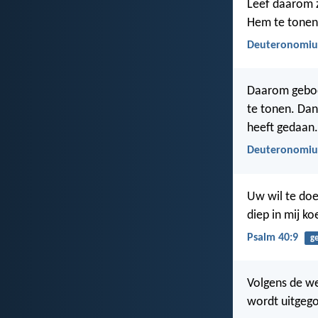
Leef daarom z
Hem te tonen
Deuteronomiu
Daarom gebo
te tonen. Dan
heeft gedaan.
Deuteronomiu
Uw wil te doen
diep in mij ko
Psalm 40:9
g
Volgens de we
wordt uitgego