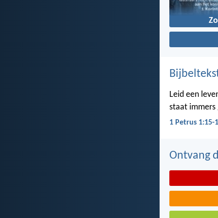
Z
Bijbelteks
Leid een leven
staat immers g
1 Petrus 1:15-
Ontvang de