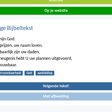
Android
Op je website
ge Bijbeltekst
mijn God.
 prijzen, uw naam loven.
arlijk zijn uw daden,
heugenis hebt U uw plannen uitgevoerd,
rouwbaar.
etrouwbaarheid
God
aanbidding
Volgende tekst!
Met afbeelding