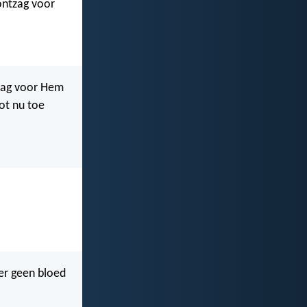
ontzag voor
tzag voor Hem
tot nu toe
 er geen bloed