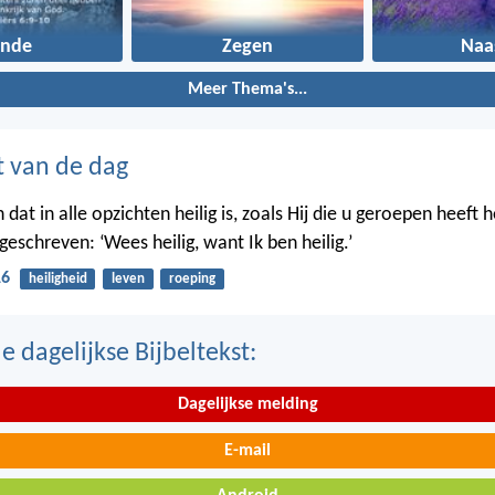
onde
Zegen
Naa
Meer Thema's...
t van de dag
 dat in alle opzichten heilig is, zoals Hij die u geroepen heeft hei
eschreven: ‘Wees heilig, want Ik ben heilig.’
16
heiligheid
leven
roeping
 dagelijkse Bijbeltekst:
Dagelijkse melding
E-mail