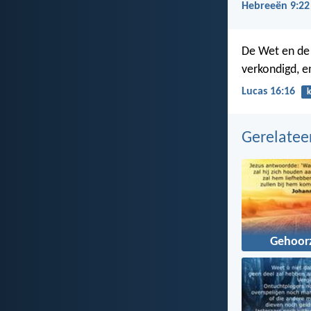
Hebreeën 9:22
De Wet en de 
verkondigd, 
Lucas 16:16
k
Gerelate
Gehoor