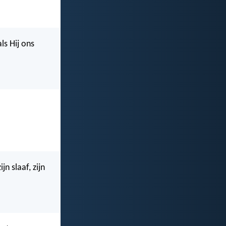
ls Hij ons
n slaaf, zijn