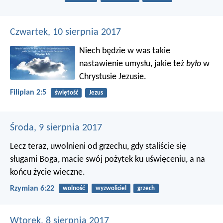
Czwartek, 10 sierpnia 2017
Niech będzie w was takie
nastawienie umysłu, jakie też
było
w
Chrystusie Jezusie.
Filipian 2:5
świętość
Jezus
Środa, 9 sierpnia 2017
Lecz teraz, uwolnieni od grzechu, gdy staliście się
sługami Boga, macie swój pożytek ku uświęceniu, a na
końcu życie wieczne.
Rzymian 6:22
wolność
wyzwoliciel
grzech
Wtorek, 8 sierpnia 2017