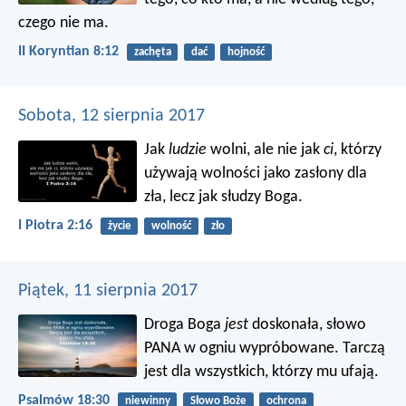
czego nie ma.
II Koryntian 8:12
zachęta
dać
hojność
Sobota, 12 sierpnia 2017
Jak
ludzie
wolni, ale nie jak
ci
, którzy
używają wolności jako zasłony dla
zła, lecz jak słudzy Boga.
I Piotra 2:16
życie
wolność
zło
Piątek, 11 sierpnia 2017
Droga Boga
jest
doskonała,
słowo
PANA w ogniu wypróbowane.
Tarczą
jest dla wszystkich, którzy mu ufają.
Psalmów 18:30
niewinny
Słowo Boże
ochrona