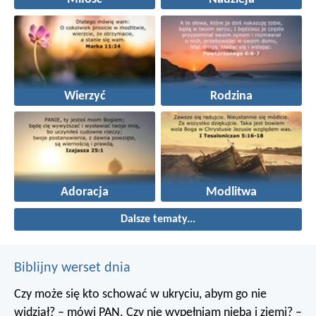
Wierzyć
Rodzina
Adoracja
Modlitwa
Dalsze tematy...
Biblijny werset dnia
Czy może się kto schować w ukryciu, abym go nie
widział? – mówi PAN. Czy nie wypełniam nieba i ziemi? –