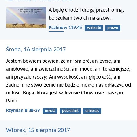
A będę chodził drogą przestronną,
bo szukam twoich nakazów.
Psalmów 119:45
wolność
prawo
szukać
Środa, 16 sierpnia 2017
Jestem bowiem pewien, że ani śmierć, ani życie, ani
aniołowie, ani zwierzchności, ani moce, ani teraźniejsze,
ani przyszłe
rzeczy
; Ani wysokość, ani głębokość, ani
żadne inne stworzenie nie będzie mogło nas odłączyć od
miłości Boga, która jest w Jezusie Chrystusie, naszym
Panu.
Rzymian 8:38-39
miłość
pośrednik
umierać
Wtorek, 15 sierpnia 2017