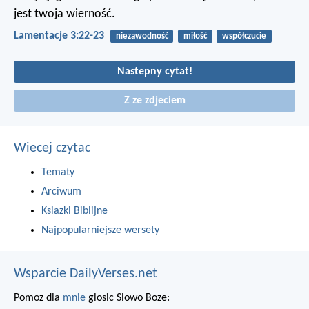
jest twoja wierność.
Lamentacje 3:22-23
niezawodność
miłość
współczucie
Nastepny cytat!
Z ze zdjeciem
Wiecej czytac
Tematy
Arciwum
Ksiazki Biblijne
Najpopularniejsze wersety
Wsparcie DailyVerses.net
Pomoz dla
mnie
glosic Slowo Boze: