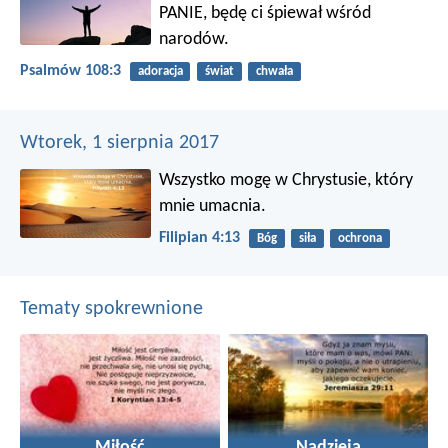
PANIE,
będę ci śpiewał wśród
narodów.
Psalmów 108:3
adoracja
świat
chwała
Wtorek, 1 sierpnia 2017
Wszystko mogę w Chrystusie, który
mnie umacnia.
Filipian 4:13
Bóg
siła
ochrona
Tematy spokrewnione
Miłość
Nadzieja