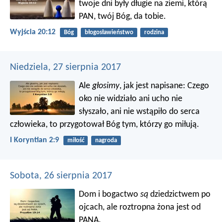
twoje dni były długie na ziemi, którą
PAN, twój Bóg, da tobie.
Wyjścia 20:12
Bóg
błogosławieństwo
rodzina
Niedziela, 27 sierpnia 2017
Ale
głosimy
, jak jest napisane: Czego
oko nie widziało ani ucho nie
słyszało, ani nie wstąpiło do serca
człowieka, to przygotował Bóg tym, którzy go miłują.
I Koryntian 2:9
miłość
nagroda
Sobota, 26 sierpnia 2017
Dom i bogactwo
są
dziedzictwem po
ojcach,
ale roztropna żona jest od
PANA.