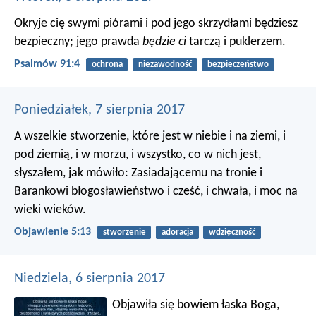
Okryje cię swymi piórami
i pod jego skrzydłami będziesz
bezpieczny;
jego prawda
będzie ci
tarczą i puklerzem.
Psalmów 91:4
ochrona
niezawodność
bezpieczeństwo
Poniedziałek, 7 sierpnia 2017
A wszelkie stworzenie, które jest w niebie i na ziemi, i
pod ziemią, i w morzu, i wszystko, co w nich jest,
słyszałem, jak mówiło: Zasiadającemu na tronie i
Barankowi błogosławieństwo i cześć, i chwała, i moc na
wieki wieków.
Objawienie 5:13
stworzenie
adoracja
wdzięczność
Niedziela, 6 sierpnia 2017
Objawiła się bowiem łaska Boga,