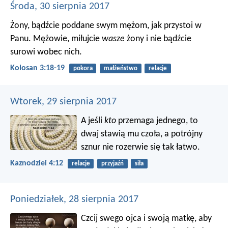
Środa, 30 sierpnia 2017
Żony, bądźcie poddane swym mężom, jak przystoi w
Panu. Mężowie, miłujcie
wasze
żony i nie bądźcie
surowi wobec nich.
Kolosan 3:18-19
pokora
małżeństwo
relacje
Wtorek, 29 sierpnia 2017
A jeśli
kto
przemaga jednego, to
dwaj stawią mu czoła, a potrójny
sznur nie rozerwie się tak łatwo.
Kaznodziei 4:12
relacje
przyjaźń
siła
Poniedziałek, 28 sierpnia 2017
Czcij swego ojca i swoją matkę, aby