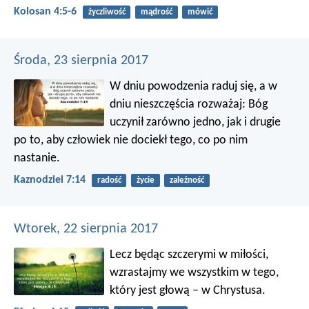
Kolosan 4:5-6
życzliwość
mądrość
mówić
Środa, 23 sierpnia 2017
W dniu powodzenia raduj się, a w
dniu nieszczęścia rozważaj: Bóg
uczynił zarówno jedno, jak i drugie
po to, aby człowiek nie dociekł tego, co po nim
nastanie.
Kaznodziei 7:14
radość
życie
zależność
Wtorek, 22 sierpnia 2017
Lecz będąc szczerymi w miłości,
wzrastajmy we wszystkim w tego,
który jest głową – w Chrystusa.