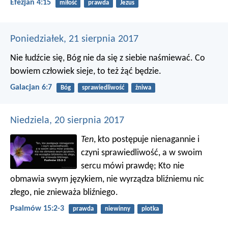
Efezjan 4:15
miłość
prawda
Jezus
Poniedziałek, 21 sierpnia 2017
Nie łudźcie się, Bóg nie da się z siebie naśmiewać. Co
bowiem człowiek sieje, to też żąć będzie.
Galacjan 6:7
Bóg
sprawiedliwość
żniwa
Niedziela, 20 sierpnia 2017
Ten
, kto postępuje nienagannie
i
czyni sprawiedliwość,
a w swoim
sercu mówi prawdę;
Kto nie
obmawia swym językiem,
nie wyrządza bliźniemu nic
złego,
nie znieważa bliźniego.
Psalmów 15:2-3
prawda
niewinny
plotka