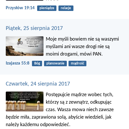
Przysłów 19:14
pieniądze
relacje
Piątek, 25 sierpnia 2017
Moje myśli bowiem nie są waszymi
myślami
ani wasze drogi nie są
moimi drogami, mówi PAN.
Izajasza 55:8
Bóg
planowanie
mądrość
Czwartek, 24 sierpnia 2017
Postępujcie mądrze wobec tych,
którzy są z zewnątrz, odkupując
czas. Wasza mowa niech zawsze
będzie
miła, zaprawiona solą, abyście wiedzieli, jak
należy każdemu odpowiedzieć.