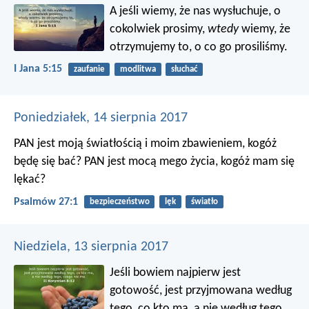
A jeśli wiemy, że nas wysłuchuje, o
cokolwiek prosimy,
wtedy
wiemy, że
otrzymujemy to, o co go prosiliśmy.
I Jana 5:15
zaufanie
modlitwa
słuchać
Poniedziałek, 14 sierpnia 2017
PAN jest moją światłością i moim zbawieniem,
kogóż
będę się bać?
PAN jest mocą mego życia,
kogóż mam się
lękać?
Psalmów 27:1
bezpieczeństwo
lęk
światło
Niedziela, 13 sierpnia 2017
Jeśli bowiem najpierw jest
gotowość, jest przyjmowana według
tego, co kto ma, a nie według tego,