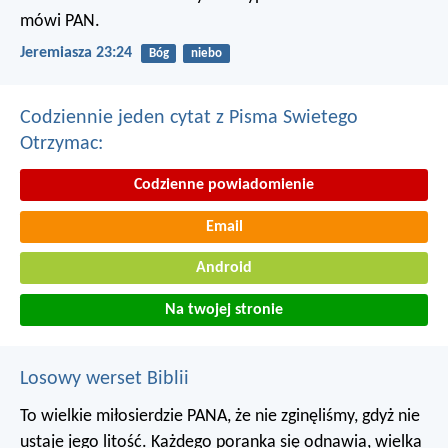
mówi PAN.
Jeremiasza 23:24
Bóg
niebo
Codziennie jeden cytat z Pisma Swietego
Otrzymac:
Codzienne powiadomienie
Email
Android
Na twojej stronie
Losowy werset Biblii
To wielkie miłosierdzie PANA, że nie zginęliśmy,
gdyż nie
ustaje jego litość.
Każdego poranka się odnawia,
wielka