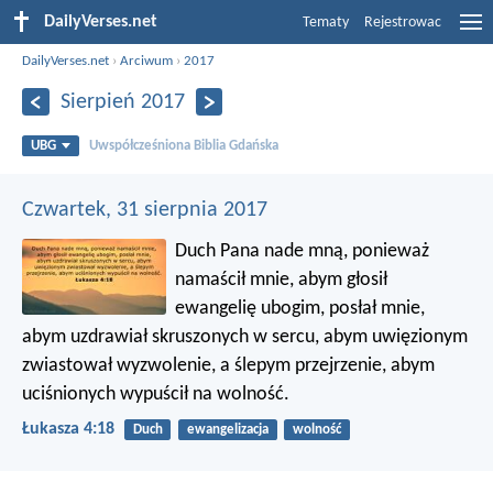
DailyVerses.net
Tematy
Rejestrowac
DailyVerses.net
›
Arciwum
›
2017
Sierpień 2017
UBG
Uwspółcześniona Biblia Gdańska
Czwartek, 31 sierpnia 2017
Duch Pana nade mną, ponieważ
namaścił mnie, abym głosił
ewangelię ubogim, posłał mnie,
abym uzdrawiał skruszonych w sercu, abym uwięzionym
zwiastował wyzwolenie, a ślepym przejrzenie, abym
uciśnionych wypuścił na wolność.
Łukasza 4:18
Duch
ewangelizacja
wolność