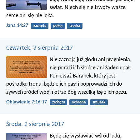
świat. Niech się nie trwoży wasze
serce ani się nie lęka.
Jana 14:27
zachęta
pokój
troska
Czwartek, 3 sierpnia 2017
Nie zaznają już głodu ani pragnienia,
nie porazi ich słońce ani żaden upał;
Ponieważ Baranek, który jest
pośrodku tronu, będzie ich pasł i poprowadzi ich do
żywych źródeł wód, i otrze Bóg wszelką łzę z ich oczu.
Objawienie 7:16-17
zachęta
ochrona
smutek
Środa, 2 sierpnia 2017
Będę cię wysławiać wśród ludu,