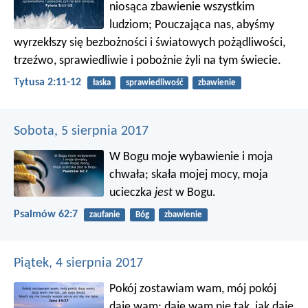
niosąca zbawienie wszystkim
ludziom; Pouczająca nas, abyśmy
wyrzekłszy się bezbożności i światowych pożądliwości,
trzeźwo, sprawiedliwie i pobożnie żyli na tym świecie.
Tytusa 2:11-12
łaska
sprawiedliwość
zbawienie
Sobota, 5 sierpnia 2017
W Bogu moje wybawienie i moja
chwała;
skała mojej mocy, moja
ucieczka
jest
w Bogu.
Psalmów 62:7
zaufanie
Bóg
zbawienie
Piątek, 4 sierpnia 2017
Pokój zostawiam wam, mój pokój
daję wam; daję wam nie tak, jak daje