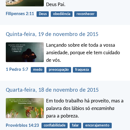
Deus Pai.
Filipenses 2:11
Deus
obediência
reconhecer
Quinta-feira, 19 de novembro de 2015
Lançando sobre ele toda a vossa
ansiedade, porque ele tem cuidado
de vós.
1 Pedro 5:7
medo
preocupação
fraqueza
Quarta-feira, 18 de novembro de 2015
Em todo trabalho há proveito,
mas a
palavra dos lábios só
encaminha
para a pobreza.
Provérbios 14:23
confiabilidade
falar
encorajamento