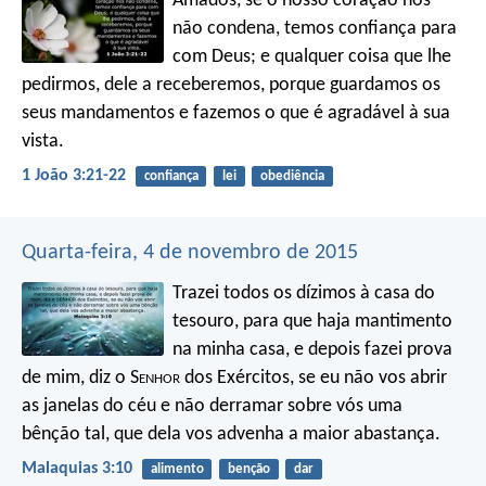
Amados, se o nosso coração nos
não condena, temos confiança para
com Deus; e qualquer coisa que lhe
pedirmos, dele a receberemos, porque guardamos os
seus mandamentos e fazemos o que é agradável à sua
vista.
1 João 3:21-22
confiança
lei
obediência
Quarta-feira, 4 de novembro de 2015
Trazei todos os dízimos à casa do
tesouro, para que haja mantimento
na minha casa, e depois fazei prova
de mim, diz o S
enhor
dos Exércitos, se eu não vos abrir
as janelas do céu e não derramar sobre vós uma
bênção tal, que dela vos advenha a maior abastança.
Malaquias 3:10
alimento
benção
dar