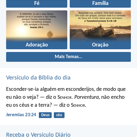
Fé
Família
Adoração
Oração
Mais Temas...
Versículo da Bíblia do dia
Esconder-se-ia alguém em esconderijos, de modo que
eu não o veja? — diz o S
enhor
.
Porventura,
não encho
eu os céus e a terra? — diz o S
enhor
.
Jeremias 23:24
Deus
céu
Receba o Versículo Diário