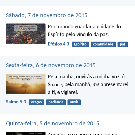
Sábado, 7 de novembro de 2015
Procurando guardar a unidade do
Espírito pelo vínculo da paz.
Efésios 4:3
Espírito
comunidade
paz
Sexta-feira, 6 de novembro de 2015
Pela manhã, ouvirás a minha voz, ó
S
enhor
;
pela manhã,
me
apresentarei
a ti, e vigiarei.
Salmo 5:3
oração
paciência
ouvir
Quinta-feira, 5 de novembro de 2015