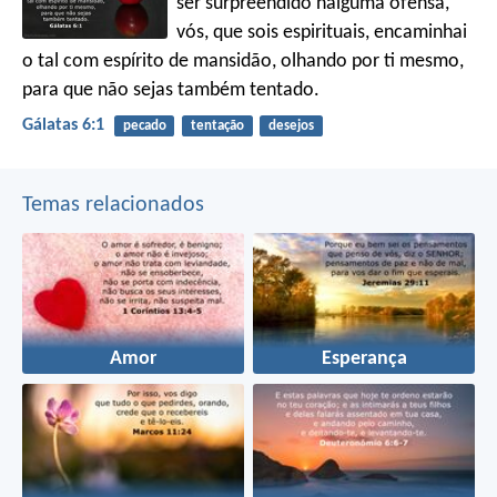
ser surpreendido nalguma ofensa,
vós, que sois espirituais, encaminhai
o tal com espírito de mansidão, olhando por ti mesmo,
para que não sejas também tentado.
Gálatas 6:1
pecado
tentação
desejos
Temas relacionados
Amor
Esperança