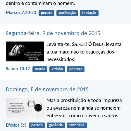
dentro e contaminam o homem.
Marcos 7:20-23
pecado
purificação
tentação
Segunda-feira, 9 de novembro de 2015
Levanta-te, S
enhor
! Ó Deus, levanta
a tua mão;
não te esqueças dos
necessitados!
Salmo 10:12
oração
vizinho
pobreza
Domingo, 8 de novembro de 2015
Mas a prostituição e toda impureza
ou avareza nem ainda se nomeiem
entre vós, como convém a santos.
Efésios 5:3
pecado
ganância
santidade