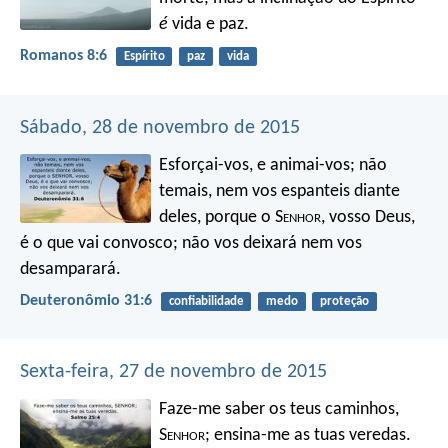
é
vida e paz.
Romanos 8:6
Espírito
paz
vida
Sábado, 28 de novembro de 2015
Esforçai-vos, e animai-vos; não
temais, nem vos espanteis diante
deles, porque o S
enhor
, vosso Deus,
é o que vai convosco; não vos deixará nem vos
desamparará.
Deuteronômio 31:6
confiabilidade
medo
proteção
Sexta-feira, 27 de novembro de 2015
Faze-me saber os teus caminhos,
S
enhor
;
ensina-me as tuas veredas.