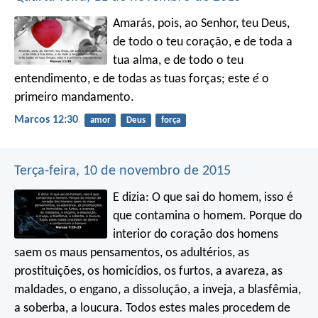
Amarás, pois, ao Senhor, teu Deus,
de todo o teu coração, e de toda a
tua alma, e de todo o teu
entendimento, e de todas as tuas forças; este
é
o
primeiro mandamento.
Marcos 12:30
amor
Deus
força
Terça-feira, 10 de novembro de 2015
E dizia: O que sai do homem, isso é
que contamina o homem. Porque do
interior do coração dos homens
saem os maus pensamentos, os adultérios, as
prostituições, os homicídios, os furtos, a avareza, as
maldades, o engano, a dissolução, a inveja, a blasfêmia,
a soberba, a loucura. Todos estes males procedem de