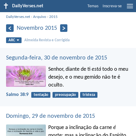
DailyVerses.net
Temas
Inscreva-se
DailyVerses.net
›
Arquivo
›
2015
Novembro 2015
ARC
Almeida Revista e Corrigida
Segunda-feira, 30 de novembro de 2015
Senhor, diante de ti
está
todo o meu
desejo,
e o meu gemido não te é
oculto.
Salmo 38:9
tentação
preocupação
tristeza
Domingo, 29 de novembro de 2015
Porque a inclinação da carne
é
morte; mas a inclinação do Espírito