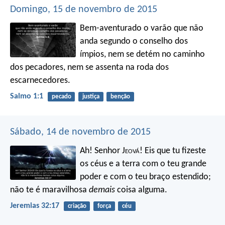
Domingo, 15 de novembro de 2015
Bem-aventurado o varão
que não
anda segundo o conselho dos
ímpios,
nem se detém no caminho
dos pecadores,
nem se assenta na roda dos
escarnecedores.
Salmo 1:1
pecado
justiça
benção
Sábado, 14 de novembro de 2015
Ah! Senhor J
eová
! Eis que tu fizeste
os céus e a terra com o teu grande
poder e com o teu braço estendido;
não te é maravilhosa
demais
coisa alguma.
Jeremias 32:17
criação
força
céu