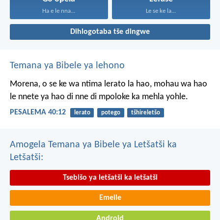
Ha e le nna...
Le se ke la...
Dihlogotaba tše dingwe
Temana ya Bibele ya lehono
Morena, o se ke wa ntima
lerato la hao,
mohau wa hao
le nnete ya hao
di nne di mpoloke ka mehla yohle.
PESALEMA 40:12
lerato
potego
tšhireletšo
Amogela Temana ya Bibele ya Letšatši ka
Letšatši:
Tsebišo ya letšatši ka letšatši
Emeile
Android