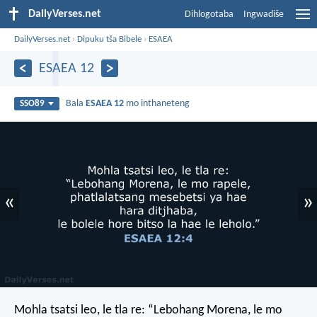
DailyVerses.net
Dihlogotaba
Ingwadiše
DailyVerses.net
›
Dipuku tša Bibele
›
ESAEA
ESAEA 12
Bala
ESAEA 12
mo inthaneteng
SSO89
«
»
Mohla tsatsi leo, le tla re:
“Lebohang Morena, le mo