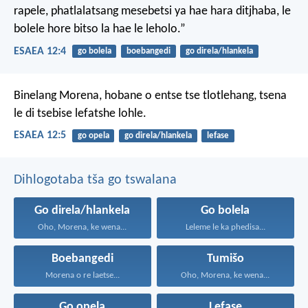
rapele,
phatlalatsang mesebetsi ya hae
hara ditjhaba,
le
bolele hore bitso la hae le leholo.”
ESAEA 12:4
go bolela
boebangedi
go direla/hlankela
Binelang Morena,
hobane o entse tse tlotlehang,
tsena
le di tsebise lefatshe lohle.
ESAEA 12:5
go opela
go direla/hlankela
lefase
Dihlogotaba tša go tswalana
Go direla/hlankela
Go bolela
Oho, Morena, ke wena...
Leleme le ka phedisa...
Boebangedi
Tumišo
Morena o re laetse...
Oho, Morena, ke wena...
Go opela
Lefase