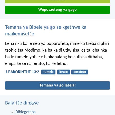
Weposaeteng ya gago
Temana ya Bibele ya go se kgethwe ka
maikemišetšo
Leha nka ba le neo ya boporofeta, mme ka tseba diphiri
tsohle tsa Modimo, ka ba ka di utlwisisa, esita leha nka
ba le tumelo yohle e hlokahalang ho suthisa dithaba,
empa ke se na lerato, ha ke letho.
1 BAKORINTHE 13:2
tumelo
lerato
porofeto
Temana ya go latela!
Bala tše dingwe
Dihlogotaba