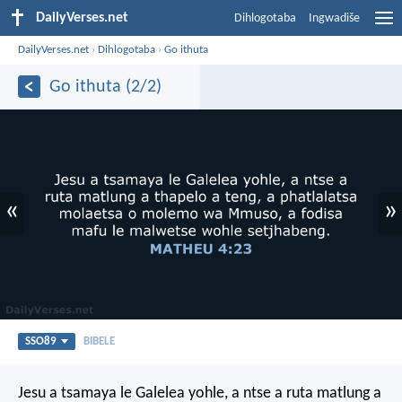
DailyVerses.net
Dihlogotaba
Ingwadiše
DailyVerses.net
›
Dihlogotaba
›
Go ithuta
Go ithuta (2/2)
«
»
SSO89
BIBELE
Jesu a tsamaya le Galelea yohle, a ntse a ruta matlung a