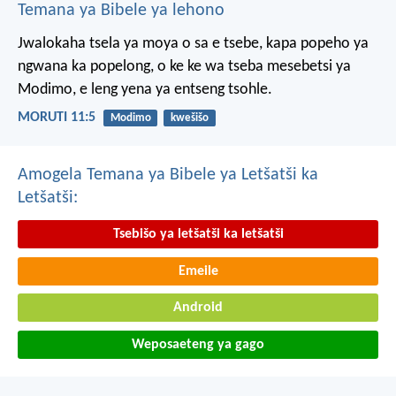
Temana ya Bibele ya lehono
Jwalokaha tsela ya moya
o sa e tsebe,
kapa popeho ya
ngwana
ka popelong,
o ke ke wa tseba
mesebetsi ya
Modimo,
e leng yena ya entseng tsohle.
MORUTI 11:5
Modimo
kwešišo
Amogela Temana ya Bibele ya Letšatši ka
Letšatši:
Tsebišo ya letšatši ka letšatši
Emeile
Android
Weposaeteng ya gago