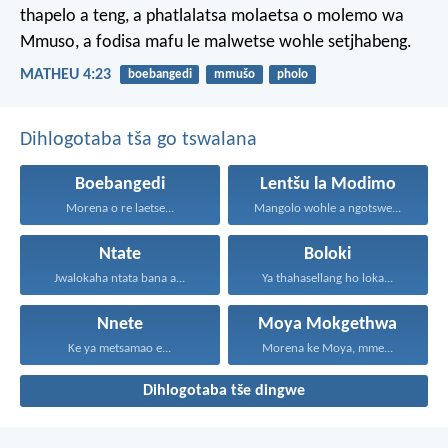
thapelo a teng, a phatlalatsa molaetsa o molemo wa
Mmuso, a fodisa mafu le malwetse wohle setjhabeng.
MATHEU 4:23
boebangedi
mmušo
pholo
Dihlogotaba tša go tswalana
Boebangedi
Lentšu la Modimo
Morena o re laetse...
Mangolo wohle a ngotswe...
Ntate
Boloki
Jwalokaha ntata bana a...
Ya thahasellang ho loka...
Nnete
Moya Mokgethwa
Ke ya metsamao e...
Morena ke Moya, mme...
Dihlogotaba tše dingwe