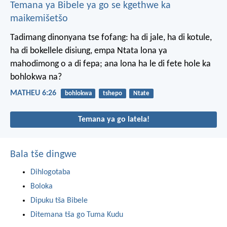
Temana ya Bibele ya go se kgethwe ka
maikemišetšo
Tadimang dinonyana tse fofang: ha di jale, ha di kotule,
ha di bokellele disiung, empa Ntata lona ya
mahodimong o a di fepa; ana lona ha le di fete hole ka
bohlokwa na?
MATHEU 6:26
bohlokwa
tshepo
Ntate
Temana ya go latela!
Bala tše dingwe
Dihlogotaba
Boloka
Dipuku tša Bibele
Ditemana tša go Tuma Kudu