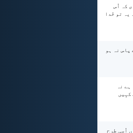
 کہ اُس
یہ تو خُدا
ے پاس نہ ہو
 ہے نہ
کہِیں
ں اُسی طرح