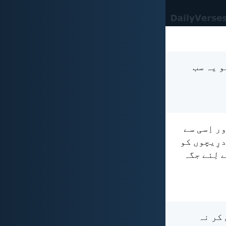
و یہ سب
ر اِسی سے
درِیچوں کو
 لِئے جگہ
 کر نہ