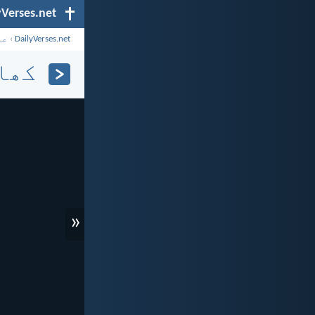
yVerses.net
DailyVerses.net
›
عن
کھانا
«