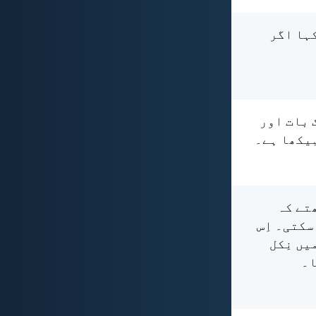
 کہا اگر
 بات اور
ِیکھا ہے۔
ھتے کہ
سکتی۔ اِس
یں نِکل
ا۔