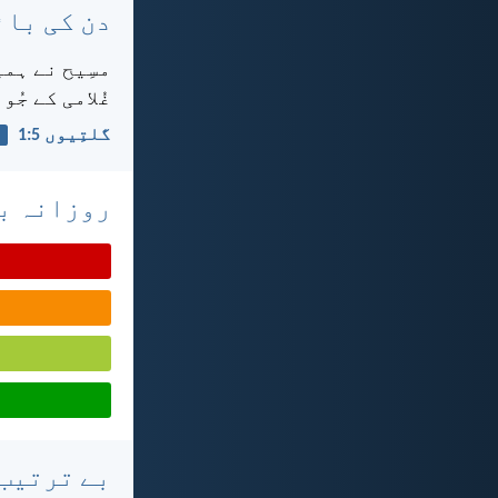
دن کی بائ
مسِیح نے ہمی
غُلامی کے جُو
گلتِیوں 5:‏1
روزانہ با
بے ترتیب