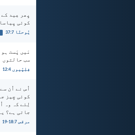
پِھر عِید کے 
کوئی پِیاسا 
یُوحنّا 7:‏37
ی
مَیں پَست ہو
سب حالتوں م
فِلِپّیوں 4:‏12
اُس نے اُن س
کوئی چِیز جو
لِئے کہ وہ ا
جاتی ہے؟ یہ
مرقس 7:‏18-‏19