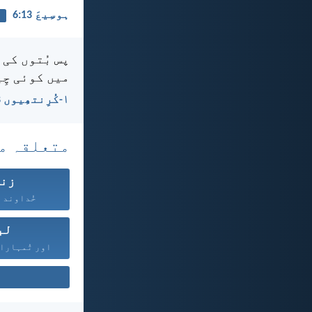
ہوسِیعَ 13:‏6
م
پس بُتوں کی 
میں کوئی چِی
۱-کُرِنتھِیوں 8:‏4
متعلقہ م
زند
خُداوند ہر
لب