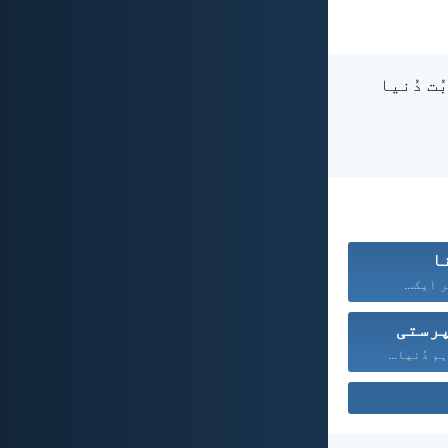
ت دُنیا
ا
 ایک...
رستی
 دُنیا...