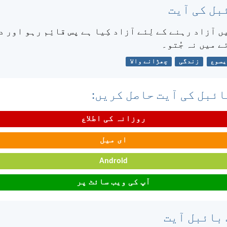
بل کی آیت
ں آزاد رہنے کے لِئے آزاد کِیا ہے پس قائِم رہو اور 
ئے میں نہ جُتو۔
یسوع
زندگی
چھڑانے والا
ئبل کی آیت حاصل کریں:
روزانہ کی اطلاع
ای میل
Android
آپ کی ویب سائٹ پر
 بائبل آیت