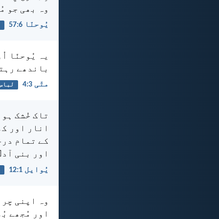
وہ بھی جو مُ
یُوحنّا 6:‏57
ب
یہ یُوحنّا ا
باندھے رہتا
متّی 3:‏4
لباس
تاک خُشک ہو 
انار اور کھ
کے تمام درخ
اور بنی آدم
یُوایل 1:‏12
خ
وہ اپنی چراگ
اور مُجھے بُ