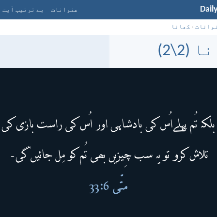
Dail
عنوانات
بے ترتیب آیت
وانات
›
کھانا
 (2\2)