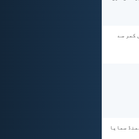
 کمر سے
ھمنڈ سمایا