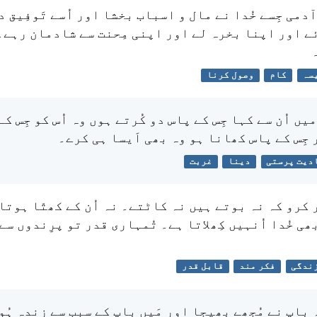
آدمی جِسے خُدا نے مال و اسباب بخشا اور اُسے تَوفِیق دی
ے اور اپنا بخرہ لے اور اپنی مِحنت سے شادمان رہے۔ 
سہ
کام
وصول کرنا
یں اُن سے کہا جِس کے پاس دو کُرتے ہوں وہ اُس کو جِس ک
جِس کے پاس کھانا ہو وہ بھی اَیسا ہی کرے۔
دیت پرستی
دینا
غربت
ر کرو کہ نہ بوتے ہیں نہ کاٹتے۔ نہ اُن کے کھتّا ہوتا
ھی خُدا اُنہیں کِھلاتا ہے۔ تُمہاری قدر تو پرِندوں سے 
ندگی
فکر مند
قابل قدر
ہ باپ نے مُجھے بھیجا اور مَیں باپ کے سبب سے زِندہ ہُو