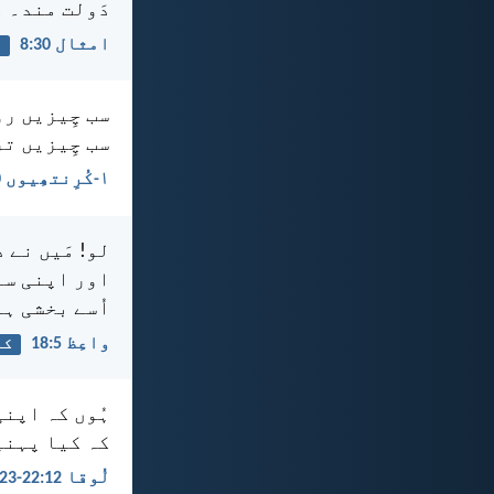
دَولت مند۔ م
امثال 30:‏8
م
سب چِیزیں رو
سب چِیزیں تر
۱-کُرِنتھِیوں 10:‏23
لو! مَیں نے 
اور اپنی سار
اُسے بخشی ہے
واعِظ 5:‏18
کا
ہُوں کہ اپنی
کہ کیا پہنی
لُوقا 12:‏22-‏23