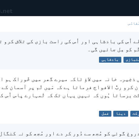
ُقادّس
ے اُس کی بادشاہی اور اُس کی راست بازی کی تلاش کرو ت
ُم کو مِل جائیں گی۔
تبازی
بادشاہی
ی ذخِیرہ خانہ میں لاؤ تاکہ میرے گھر میں خُوراک ہو او
 کرو ربُّ الافواج فرماتا ہے کہ مَیں تُم پر آسمان کے 
 برساتا ہُوں کہ نہیں یہاں تک کہ تُمہارے پاس اُس کے
کت
دینا
فصل
وغ گوئی کو مُجھ سے دُور کر دے اور مُجھ کو نہ کنگال