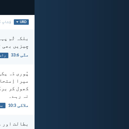
URD
کِتابِ م
بلکہ تُم پہل
چِیزیں بھی ت
متّی 6:‏33
راس
پُوری دَہ یک
میرا اِمتحان
کھول کر برکت
نہ رہے۔
ملاکی 3:‏10
بر
بطالت اور در