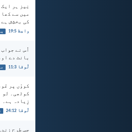
نِیز ہر ایک 
میں سے کھائ
کی بخشِش ہے۔
واعِظ 5:‏19
پی
اُس نے جواب م
بانٹ دے اور 
لُوقا 3:‏11
ما
کووّں پر غَو
کوٹھی۔ تَو ب
زِیادہ ہے۔
لُوقا 12:‏24
ز
جِس طرح زِند