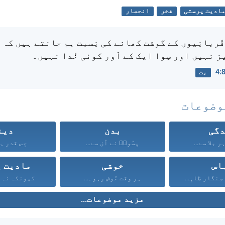
ادیت پرستی
فخر
انحصار
قُربانِیوں کے گوشت کھانے کی نِسبت ہم جانتے ہیں کہ بُ
ز نہیں اور سِوا ایک کے اَور کوئی خُدا نہیں۔
بت
وضوعات
گی
بدن
دین
 بلا سے...
یِسُوعؔ نے اُن سے...
جِس قدر ہر
اس
خوشی
مادیت پ
اور تُمہارا سِنگار ظاہِری...
ہر وقت خُوش رہو۔...
کیونکہ نہ ہم
مزید موضوعات...