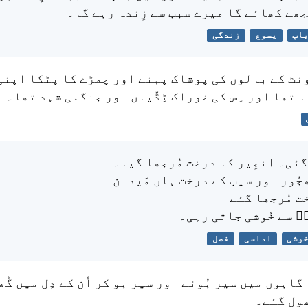
جھے کھائے گا میرے سبب سے زِندہ رہے گا۔
اپ
یسوع
زندگی
ُونٹ کے بالوں کی پوشاک پہنے اور چمڑے کا پٹکا اپنی
 تھا اور اِس کی خوراک ٹِڈّیاں اور جنگلی شہد تھا۔
گئی۔ انجِیر کا درخت مُرجھا گیا۔
جُور اور سیب کے درخت ہاں مَیدان
ت مُرجھا گئے
ؔ سے خُوشی جاتی رہی۔
وشی
اداسی
فصل
اہوں میں سیر ہُوئے اور سیر ہو کر اُن کے دِل میں گُ
ھول گئے۔