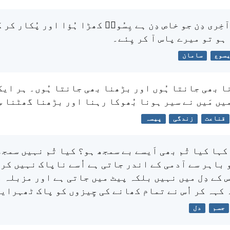
آخِری دِن جو خاص دِن ہے یِسُوعؔ کھڑا ہُؤا اور پُکار کر
ہو تو میرے پاس آ کر پِئے۔
سوع
سامان
نا بھی جانتا ہُوں اور بڑھنا بھی جانتا ہُوں۔ ہر ایک
یں مَیں نے سیر ہونا بُھوکا رہنا اور بڑھنا گھٹنا س
قناعت
زندگی
پیسہ
ے کہا کیا تُم بھی اَیسے بے سمجھ ہو؟ کیا تُم نہیں سمج
 باہر سے آدمی کے اندر جاتی ہے اُسے ناپاک نہیں کر 
ُس کے دِل میں نہیں بلکہ پیٹ میں جاتی ہے اور مزبلہ م
 کہہ کر اُس نے تمام کھانے کی چِیزوں کو پاک ٹھہرای
جسم
دل