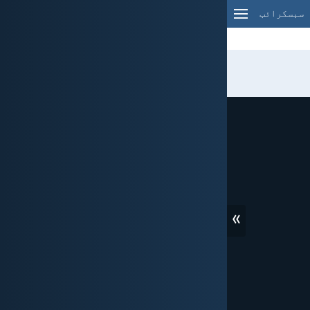
سبسکرائب
»