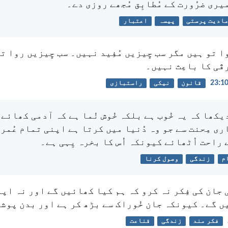
یری ضرُورت کے مُطابِق مُجھے روزی دے۔
ادیت پرستی
پیسہ
اعتبار
ا تو ہیں مگر سب چِیزیں مُفِید نہیں۔ سب چِیزیں روا ت
قّی کا باعِث نہیں۔
قانون
نیکی
راستبازی
دیکھا کہ یہ خُوب ہے بلکہ خُوش نُما ہے کہ آدمی کھائے 
ی مِحنت سے جو وہ دُنیا میں کرتا ہے اپنی تمام عُمر ج
 راحت اُٹھائے کیونکہ اُس کا بخرہ یِہی ہے۔
م
زندگی
وصول کرنا
 جان کی فِکر نہ کرو کہ ہم کیا کھائیں گے اور نہ اپ
ں گے۔ کیونکہ جان خُوراک سے بڑھ کر ہے اور بدن پوش
فکر مند
زندگی
قناعت