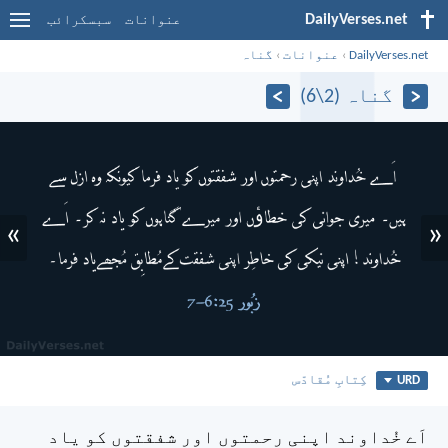
DailyVerses.net
عنوانات
سبسکرائب
DailyVerses.net
›
عنوانات
›
گناہ
گناہ (2\6)
»
«
URD
کِتابِ مُقادّس
اَے خُداوند اپنی رحمتوں اور شفقتوں کو یاد