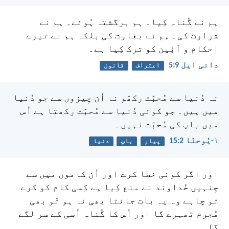
ہم نے گُناہ کِیا۔ ہم برگشتہ ہُوئے۔ ہم نے
شرارت کی۔ ہم نے بغاوت کی بلکہ ہم نے تیرے
احکام و آئِین کو ترک کِیا ہے۔
دانی ایل 9:‏5
اعتراف
قانون
نہ دُنیا سے مُحبّت رکھّو نہ اُن چِیزوں سے جو دُنیا
میں ہیں۔ جو کوئی دُنیا سے مُحبّت رکھتا ہے اُس
میں باپ کی مُحبّت نہیں۔
۱-یُوحنّا 2:‏15
پیار
باپ
دنیا
اور اگر کوئی خطا کرے اور اُن کاموں میں سے
جِنہیں خُداوند نے منع کِیا ہے کِسی کام کو کرے
تو چاہے وہ یہ بات جانتا بھی نہ ہو تَو بھی
مُجرم ٹھہرے گا اور اُس کا گُناہ اُسی کے سر لگے
گا۔