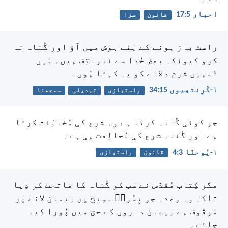
احبار 5:‏17
قانون
سزا
راست باز ہونے کے لِئے ہوش میں آؤ اور گُناہ نہ
کرو کیونکہ بعض خُدا سے ناواقِف ہیں۔ مَیں
تُمہیں شرم دِلانے کو یہ کہتا ہُوں۔
۱-کُرِنتھِیوں 15:‏34
راستبازی
تبدیلی
سمجھنا
جو کوئی گُناہ کرتا ہے وہ شرع کی مُخالِفت کرتا
ہے اور گُناہ شرع کی مُخالِفت ہی ہے۔
۱-یُوحنّا 3:‏4
قانون
راستبازی
مگر کِتابِ مُقدّس نے سب کو گُناہ کا ماتحت کر دِیا
تاکہ وہ وعدہ جو یِسُوعؔ مسِیح پر اِیمان لانے پر
مَوقُوف ہے اِیمان داروں کے حق میں پُورا کِیا
جائے۔