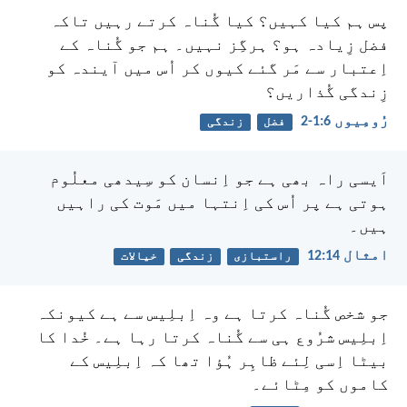
پس ہم کیا کہیں؟ کیا گُناہ کرتے رہیں تاکہ
فضل زِیادہ ہو؟ ہرگِز نہیں۔ ہم جو گُناہ کے
اِعتبار سے مَر گئے کیوں کر اُس میں آیندہ کو
زِندگی گُذاریں؟
رُومِیوں 6:‏1-‏2
فضل
زندگی
اَیسی راہ بھی ہے جو اِنسان کو سِیدھی معلُوم
ہوتی ہے پر اُس کی اِنتہا میں مَوت کی راہیں
ہیں۔
امثال 14:‏12
راستبازی
زندگی
خیالات
جو شخص گُناہ کرتا ہے وہ اِبلِیس سے ہے کیونکہ
اِبلِیس شرُوع ہی سے گُناہ کرتا رہا ہے۔ خُدا کا
بیٹا اِسی لِئے ظاہِر ہُؤا تھا کہ اِبلِیس کے
کاموں کو مِٹائے۔