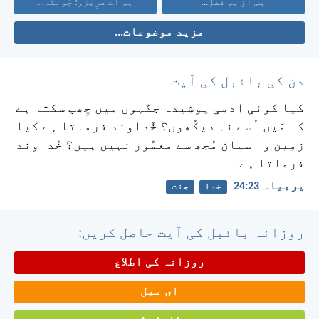
پس آؤ ہم فضل...
پس اَے عزِیزو! چُونکہ...
مزید موضوعات...
دن کی بائبل کی آیت
کیا کوئی آدمی پوشِیدہ جگہوں میں چِھپ سکتا ہے
کہ مَیں اُسے نہ دیکُھوں؟ خُداوند فرماتا ہے کیا
زمِین و آسمان مُجھ سے معمُور نہیں ہیں؟ خُداوند
فرماتا ہے۔
یرمِیاہ 23:‏24
خدا
جنت
روزانہ بائبل کی آیت حاصل کریں:
روزانہ کی اطلاع
ای میل