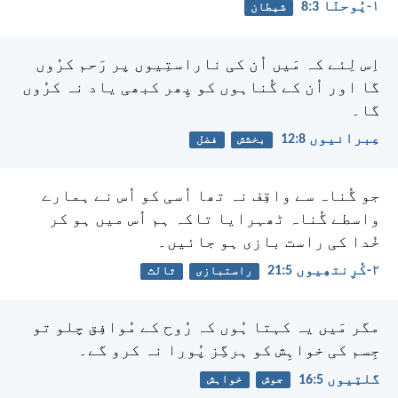
۱-یُوحنّا 3:‏8
شیطان
اِس لِئے کہ مَیں اُن کی ناراستِیوں پر رَحم کرُوں
گا
اور اُن کے گُناہوں کو پِھر کبھی یاد نہ کرُوں
گا۔
عِبرانیوں 8:‏12
بخشش
فضل
جو گُناہ سے واقِف نہ تھا اُسی کو اُس نے ہمارے
واسطے گُناہ ٹھہرایا تاکہ ہم اُس میں ہو کر
خُدا کی راست بازی ہو جائیں۔
۲-کُرِنتھِیوں 5:‏21
راستبازی
ثالث
مگر مَیں یہ کہتا ہُوں کہ رُوح کے مُوافِق چلو تو
جِسم کی خواہِش کو ہرگِز پُورا نہ کرو گے۔
گلتِیوں 5:‏16
جوش
خواہش