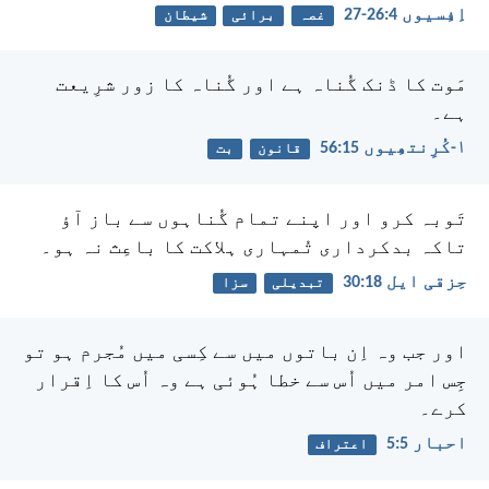
اِفِسیوں 4:‏26-‏27
غصہ
برائی
شیطان
مَوت کا ڈنک گُناہ ہے اور گُناہ کا زور شرِیعت
ہے۔
۱-کُرِنتھِیوں 15:‏56
قانون
بت
تَوبہ کرو اور اپنے تمام گُناہوں سے باز آؤ
تاکہ بدکرداری تُمہاری ہلاکت کا باعِث نہ ہو۔
حِزقی ایل 18:‏30
تبدیلی
سزا
اور جب وہ اِن باتوں میں سے کِسی میں مُجرم ہو تو
جِس امر میں اُس سے خطا ہُوئی ہے وہ اُس کا اِقرار
کرے۔
احبار 5:‏5
اعتراف