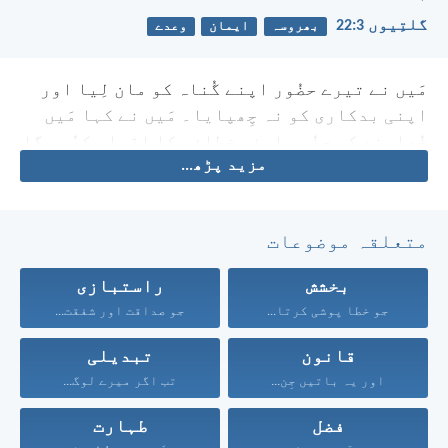
گلتِیوں 3:‏22
بھروسہ
ایمان
وعدے
مَیں نے تیرے حضُور اپنے گُناہ کو مان لِیا اور
اپنی بدکاری کو نہ چِھپایا۔
مَیں نے کہا مَیں
خُداوند کے حضُور اپنی خطاؤں کا اِقرار کرُوں گا
مزید پڑھ...
اور تُو نے میرے گُناہ کی بدی کو مُعاف کِیا۔
(سِلاہ)
متعلقہ موضوعات
بخشش
راستبازی
جو خطا پوشی کرتا...
جو صداقت اور شفقت...
قانون
تبدیلی
اور یہ باتیں جِن...
تب اگر میرے لوگ...
فضل
طہارت