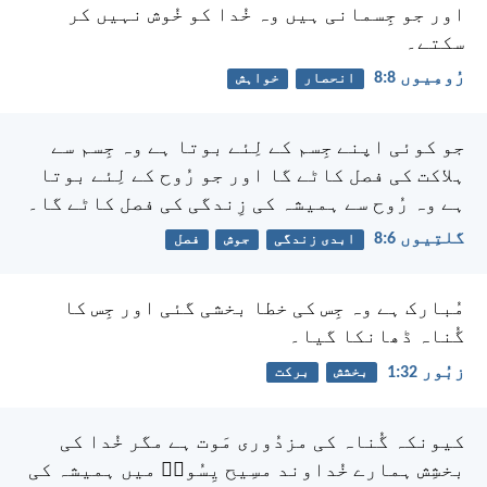
اور جو جِسمانی ہیں وہ خُدا کو خُوش نہیں کر
سکتے۔
رُومِیوں 8:‏8
انحصار
خواہش
جو کوئی اپنے جِسم کے لِئے بوتا ہے وہ جِسم سے
ہلاکت کی فصل کاٹے گا اور جو رُوح کے لِئے بوتا
ہے وہ رُوح سے ہمیشہ کی زِندگی کی فصل کاٹے گا۔
گلتِیوں 6:‏8
ابدی زندگی
جوش
فصل
مُبارک ہے وہ جِس کی خطا بخشی گئی اور جِس کا
گُناہ ڈھانکا گیا۔
زبُور 32:‏1
بخشش
برکت
کیونکہ گُناہ کی مزدُوری مَوت ہے مگر خُدا کی
بخشِش ہمارے خُداوند مسِیح یِسُوعؔ میں ہمیشہ کی