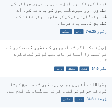
فرما
کیونکہ وہ ازل سے ہیں۔
میری جوانی کی
خطاؤں اور میرے گُناہوں کو یاد نہ کر۔
اَے
خُداوند! اپنی نیکی کی خاطِر
اپنی شفقت کے
مُطابِق مُجھے یاد فرما۔
زبُور 25:‏6-‏7
رحم
نیکی
اِس لِئے کہ اگر تُم آدمِیوں کے قصُور مُعاف کرو گے
تو تُمہارا آسمانی باپ بھی تُم کو مُعاف کرے
گا۔
متّی 6:‏14
فضل
بخشش
رحم
یِسُوعؔ نے اُنہیں جواب دِیا مَیں تُم سے سچ کہتا
ہُوں کہ جو کوئی گُناہ کرتا ہے گُناہ کا غُلام ہے۔
یُوحنّا 8:‏34
نشہ
غلامی