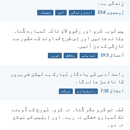
زِندگی ہے۔
رُومِیوں 6:‏23
ابدی زندگی
اجر
فیصلہ
پس تَوبہ کرو اور رجُوع لاؤ تاکہ تُمہارے گُناہ
مِٹائے جائیں اور اِس طرح خُداوند کے حضُور سے
تازِگی کے دِن آئیں۔
اَعمال 3:‏19
تبدیلی
بخشش
توبہ
راست آدمی کی یادگار مُبارک ہے لیکن شرِیروں
کا نام سڑ جائے گا۔
امثال 10:‏7
راستبازی
برکت
غُصّہ تو کرو مگر گُناہ نہ کرو۔ سُورج کے ڈُوبنے
تک تُمہاری خفگی نہ رہے۔ اور اِبلِیس کو مَوقع
نہ دو۔