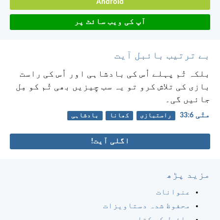
Android
آپ کی ویب سائٹ پر
بے ترتیب بائبل آیت
بلکہ تُم پہلے اُس کی بادشاہی اور اُس کی راست
بازی کی تلاش کرو تو یہ سب چِیزیں بھی تُم کو مِل
جائیں گی۔
متّی 6:‏33
راستبازی
کھانا
بادشاہی
اگلی آیت!
مزید پڑھ
عنوانات
محفوظ شدہ دستاویزات
بائبل کی کتابیں