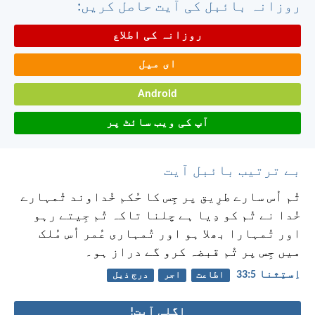
روزانہ بائبل کی آیت حاصل کریں:
روزانہ کی اطلاع
ای میل
Android
آپ کی ویب سائٹ پر
بے ترتیب بائبل آیت
تُم اُس سارے طرِیق پر جِس کا حُکم خُداوند تُمہارے
خُدا نے تُم کو دِیا ہے چلنا تاکہ تُم جِیتے رہو
اور تُمہارا بھلا ہو اور تُمہاری عُمر اُس مُلک
میں جِس پر تُم قبضہ کرو گے دراز ہو۔
اِستِثنا 5:‏33
اطاعت
اجر
درج ذیل
اگلی آیت!