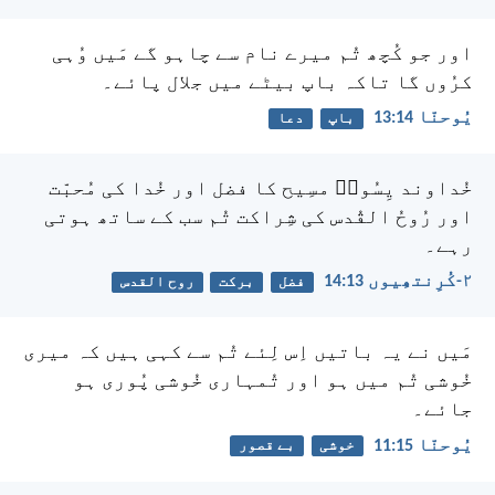
اور جو کُچھ تُم میرے نام سے چاہو گے مَیں وُہی
کرُوں گا تاکہ باپ بیٹے میں جلال پائے۔
یُوحنّا 14:‏13
باپ
دعا
خُداوند یِسُوعؔ مسِیح کا فضل اور خُدا کی مُحبّت
اور رُوحُ القُدس کی شِراکت تُم سب کے ساتھ ہوتی
رہے۔
۲-کُرِنتھِیوں 13:‏14
فضل
برکت
روح القدس
مَیں نے یہ باتیں اِس لِئے تُم سے کہی ہیں کہ میری
خُوشی تُم میں ہو اور تُمہاری خُوشی پُوری ہو
جائے۔
یُوحنّا 15:‏11
خوشی
بے قصور