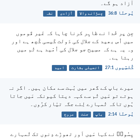
آزاد ہو گے۔
یُوحنّا 8:‏36
چھڑانے والا
آزادی
نشہ
جِن پر خُدا نے ظاہِر کرنا چاہا کہ غَیر قَوموں
میں اُس بھید کے جلال کی دَولت کَیسی کُچھ ہے اور
وہ یہ ہے کہ مسِیح جو جلال کی اُمّید ہے تُم میں
رہتا ہے۔
کُلسِّیوں 1:‏27
انجیلی بشارت
امید
میرے باپ کے گھر میں بُہت سے مکان ہیں۔ اگر نہ
ہوتے تو مَیں تُم سے کہہ دیتا کیونکہ مَیں جاتا
ہُوں تاکہ تُمہارے لِئے جگہ تیّار کرُوں۔
یُوحنّا 14:‏2
باپ
جنت
عروج
یِسُوعؔ نے کہا مَیں اَور تھوڑے دِنوں تک تُمہارے