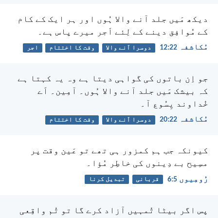
دیکھ مَیں جلد آنے والا ہُوں اور ہر ایک کے کام
کے مُوافِق دینے کے لِئے اَجر میرے پاس ہے۔
مُکاشفہ 22:‏12
دوسرا آنے والا
وقت کا اختتام
اجر
جو اِن باتوں کی گواہی دیتا ہے وہ یہ کہتا ہے
کہ بیشک مَیں جلد آنے والا ہُوں۔
آمِین۔ اَے
خُداوند یِسُوع آ۔
مُکاشفہ 22:‏20
دوسرا آنے والا
وقت کا اختتام
کیونکہ جب ہم کمزور ہی تھے تو عَین وقت پر
مسِیح بے دِینوں کی خاطِر مُؤا۔
رُومِیوں 5:‏6
قربانی
تبدیل کرنا
پس اگر بیٹا تُمہیں آزاد کرے گا تو تُم واقِعی