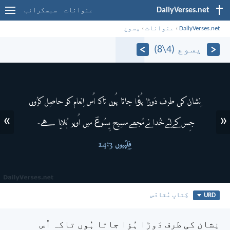
DailyVerses.net
عنوانات
سبسکرائب
DailyVerses.net
›
عنوانات
›
یسوع
یسوع (4\8)
»
«
URD
کِتابِ مُقادّس
نِشان کی طرف دَوڑا ہُؤا جاتا ہُوں تاکہ اُس