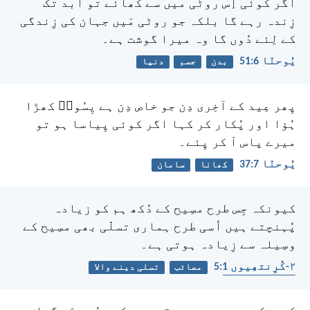
اگر کوئی اِس روٹی میں سے کھائے تو ابد تک
زِندہ رہے گا بلکہ جو روٹی مَیں جہان کی زِندگی
کے لِئے دُوں گا وہ میرا گوشت ہے۔
یُوحنّا 6:‏51
بدن
جسم
دنیا
پِھر عِید کے آخِری دِن جو خاص دِن ہے یِسُوعؔ کھڑا
ہُؤا اور پُکار کر کہا اگر کوئی پِیاسا ہو تو
میرے پاس آ کر پِئے۔
یُوحنّا 7:‏37
کھانا
سامان
کیونکہ جِس طرح مسِیح کے دُکھ ہم کو زیادہ
پُہنچتے ہیں اُسی طرح ہماری تسلّی بھی مسِیح کے
وسِیلہ سے زِیادہ ہوتی ہے۔
۲-کُرِنتھِیوں 1:‏5
مصائب
تسلی دینے والا
حوصلہ افزائی