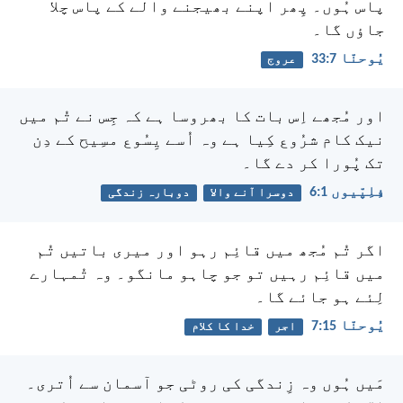
پاس ہُوں۔ پِھر اپنے بھیجنے والے کے پاس چلا
جاؤں گا۔
یُوحنّا 7:‏33
عروج
اور مُجھے اِس بات کا بھروسا ہے کہ جِس نے تُم میں
نیک کام شرُوع کِیا ہے وہ اُسے یِسُوع مسِیح کے دِن
تک پُورا کر دے گا۔
فِلِپّیوں 1:‏6
دوسرا آنے والا
دوبارہ زندگی
اگر تُم مُجھ میں قائِم رہو اور میری باتیں تُم
میں قائِم رہیں تو جو چاہو مانگو۔ وہ تُمہارے
لِئے ہو جائے گا۔
یُوحنّا 15:‏7
اجر
خدا کا کلام
مَیں ہُوں وہ زِندگی کی روٹی جو آسمان سے اُتری۔