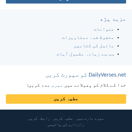
مزید پڑھ
عنوانات
محفوظ شدہ دستاویزات
بائبل کی کتابیں
سب سے زیادہ مقبول آیات
DailyVerses.net کو سپورٹ کریں
خدا کے کلام کو پھیلانے میں
میری
مدد کریں:
عطیہ کریں
میرے بارے میں
عطیہ کریں
رابطہ کریں
رازداری کی پالیسی