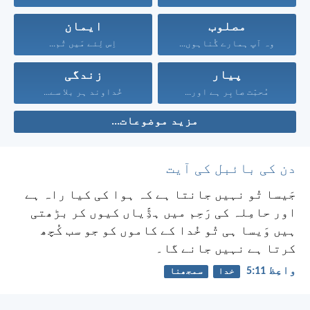
مصلوب
ایمان
وہ آپ ہمارے گُناہوں...
اِس لِئے مَیں تُم...
پیار
زندگی
مُحبّت صابِر ہے اور...
خُداوند ہر بلا سے...
مزید موضوعات...
دن کی بائبل کی آیت
جَیسا تُو نہیں جانتا ہے کہ ہوا کی کیا راہ ہے
اور حامِلہ کی رَحِم میں ہڈِّیاں کیوں کر بڑھتی
ہیں وَیسا ہی تُو خُدا کے کاموں کو جو سب کُچھ
کرتا ہے نہیں جانے گا۔
واعِظ 11:‏5
خدا
سمجھنا