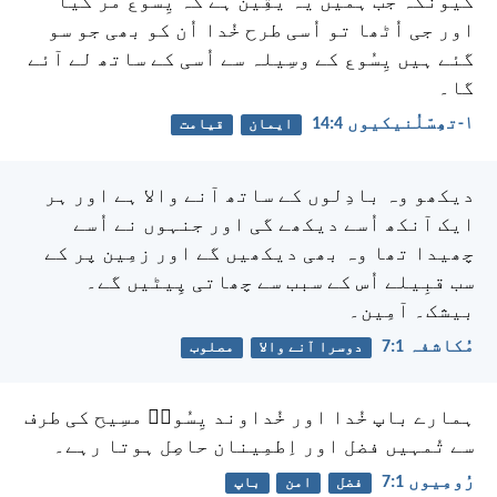
کیونکہ جب ہمیں یہ یقِین ہے کہ یِسُوع مَر گیا
اور جی اُٹھا تو اُسی طرح خُدا اُن کو بھی جو سو
گئے ہیں یِسُوع کے وسِیلہ سے اُسی کے ساتھ لے آئے
گا۔
۱-تھِسّلُنیکیوں 4:‏14
ایمان
قیامت
دیکھو وہ بادِلوں کے ساتھ آنے والا ہے اور ہر
ایک آنکھ اُسے دیکھے گی اور جنہوں نے اُسے
چھیدا تھا وہ بھی دیکھیں گے اور زمِین پر کے
سب قبِیلے اُس کے سبب سے چھاتی پِیٹیں گے۔
بیشک۔ آمِین۔
مُکاشفہ 1:‏7
دوسرا آنے والا
مصلوب
ہمارے باپ خُدا اور خُداوند یِسُوعؔ مسِیح کی طرف
سے تُمہیں فضل اور اِطمِینان حاصِل ہوتا رہے۔
رُومِیوں 1:‏7
فضل
امن
باپ