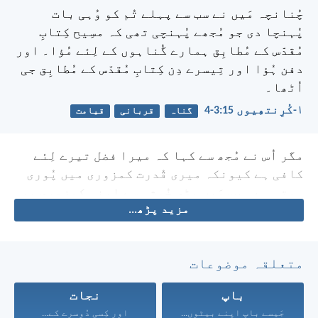
چُنانچہ مَیں نے سب سے پہلے تُم کو وُہی بات
پُہنچا دی جو مُجھے پُہنچی تھی کہ مسِیح کِتابِ
مُقدّس کے مُطابِق ہمارے گُناہوں کے لِئے مُؤا۔ اور
دفن ہُؤا اور تِیسرے دِن کِتابِ مُقدّس کے مُطابِق جی
اُٹھا۔
۱-کُرِنتھِیوں 15:‏3-‏4
گناہ
قربانی
قیامت
مگر اُس نے مُجھ سے کہا کہ میرا فضل تیرے لِئے
کافی ہے کیونکہ میری قُدرت کمزوری میں پُوری
ہوتی ہے۔ پس مَیں بڑی خُوشی سے اپنی کمزوری پر
مزید پڑھ...
فخر کرُوں گا تاکہ مسِیح کی قُدرت مُجھ پر چھائی
رہے۔
متعلقہ موضوعات
باپ
نجات
جَیسے باپ اپنے بیٹوں...
اور کِسی دُوسرے کے...