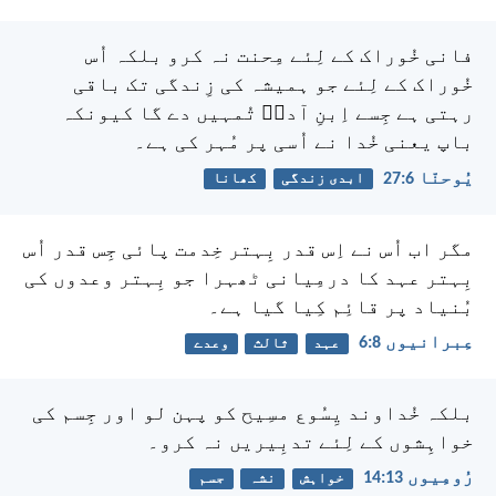
فانی خُوراک کے لِئے مِحنت نہ کرو بلکہ اُس
خُوراک کے لِئے جو ہمیشہ کی زِندگی تک باقی
رہتی ہے جِسے اِبنِ آدمؔ تُمہیں دے گا کیونکہ
باپ یعنی خُدا نے اُسی پر مُہر کی ہے۔
یُوحنّا 6:‏27
ابدی زندگی
کھانا
مگر اب اُس نے اِس قدر بِہتر خِدمت پائی جِس قدر اُس
بِہتر عہد کا درمِیانی ٹھہرا جو بِہتر وعدوں کی
بُنیاد پر قائِم کِیا گیا ہے۔
عِبرانیوں 8:‏6
عہد
ثالث
وعدے
بلکہ خُداوند یِسُوع مسِیح کو پہن لو اور جِسم کی
خواہِشوں کے لِئے تدبِیریں نہ کرو۔
رُومِیوں 13:‏14
خواہش
نشہ
جسم