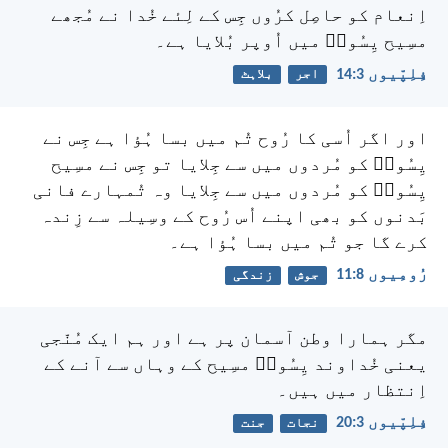
اِنعام کو حاصِل کرُوں جِس کے لِئے خُدا نے مُجھے
مسِیح یِسُوعؔ میں اُوپر بُلایا ہے۔
فِلِپّیوں 3:‏14
اجر
بلاہٹ
اور اگر اُسی کا رُوح تُم میں بسا ہُؤا ہے جِس نے
یِسُوعؔ کو مُردوں میں سے جِلایا تو جِس نے مسِیح
یِسُوعؔ کو مُردوں میں سے جِلایا وہ تُمہارے فانی
بَدنوں کو بھی اپنے اُس رُوح کے وسِیلہ سے زِندہ
کرے گا جو تُم میں بسا ہُؤا ہے۔
رُومِیوں 8:‏11
جوش
زندگی
مگر ہمارا وطن آسمان پر ہے اور ہم ایک مُنّجی
یعنی خُداوند یِسُوعؔ مسِیح کے وہاں سے آنے کے
اِنتظار میں ہیں۔
فِلِپّیوں 3:‏20
نجات
جنت