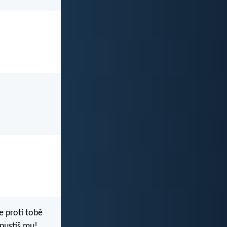
že proti tobě
dpustíš mu!