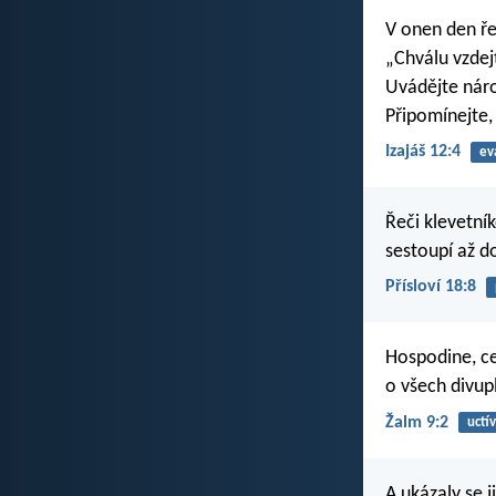
V onen den ř
„Chválu vzdej
Uvádějte nár
Připomínejte,
Izajáš 12:4
ev
Řeči klevetník
sestoupí až do
Přísloví 18:8
Hospodine, c
o všech divup
Žalm 9:2
uctív
A ukázaly se j