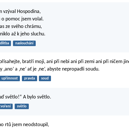
m vzýval Hospodina,
 o pomoc jsem volal.
las ze svého chrámu,
niklo až k jeho sluchu.
litba
naslouchání
ísahejte, bratří moji, ani při nebi ani při zemi ani při ničem j
dy ‚ano‘ a ‚ne‘ ať je ‚ne‘, abyste nepropadli soudu.
upřímnost
pravda
soud
uď světlo!“ A bylo světlo.
tvoření
světlo
ho rtů jsem neodstoupil,