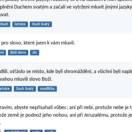
aplněni Duchem svatým a začali ve vytržení mluvit jinými jazyky
uvat.
Duch
letnice
Duch Svatý
sti pro slovo, které jsem k vám mluvil.
ění
Boží slovo
zlo
lili, otřáslo se místo, kde byli shromážděni, a všichni byli na
vahou mluvili slovo Boží.
letnice
Duch Svatý
modlitba
avím, abyste nepřísahali vůbec; ani při nebi, protože nebe je t
tože země je podnož jeho nohou; ani při Jeruzalému, protože j
.