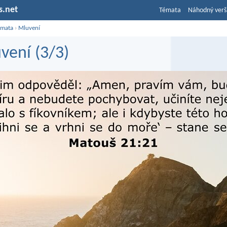
s.net
Témata
Náhodný verš
émata
›
Mluvení
vení (3/3)