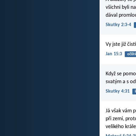
všichni byli n
dával promlo
Skutky 2:3-4
Vy jste již či
Jan 15:3
očišt
Když se pomod
svatým a s od
Skutky 4:31
Já však vám pr
při zemi, pro
velikého krále