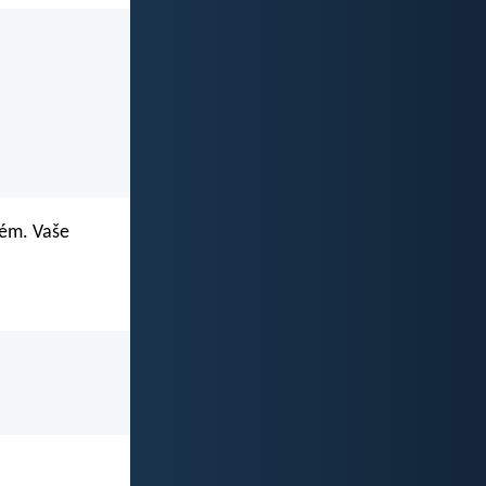
iném. Vaše