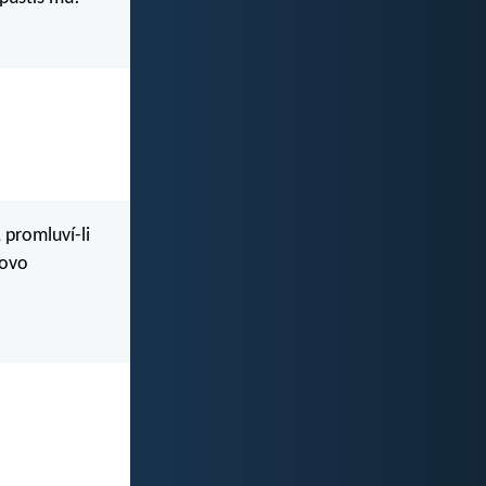
 promluví-li
lovo