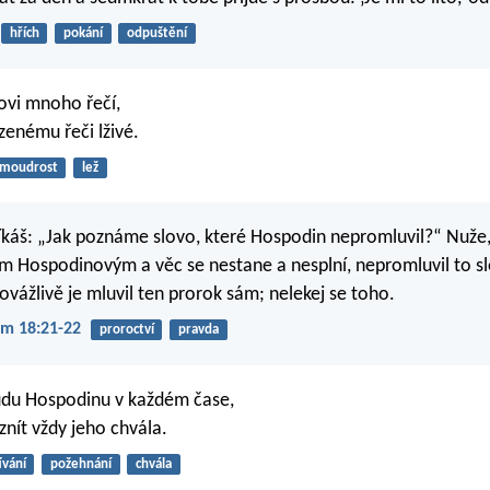
hřích
pokání
odpuštění
ovi mnoho řečí,
enému řeči lživé.
moudrost
lež
i říkáš: „Jak poznáme slovo, které Hospodin nepromluvil?“ Nuže,
 Hospodinovým a věc se nestane a nesplní, nepromluvil to s
vážlivě je mluvil ten prorok sám; nelekej se toho.
m 18:21-22
proroctví
pravda
udu Hospodinu v každém čase,
znít vždy jeho chvála.
ívání
požehnání
chvála