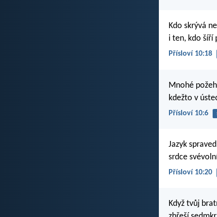
Kdo skrývá ne
i ten, kdo šíř
Přísloví 10:18
Mnohé požehn
kdežto v ústec
Přísloví 10:6
Jazyk spraved
srdce svévolní
Přísloví 10:20
Když tvůj brat
zhřeší sedmkrá