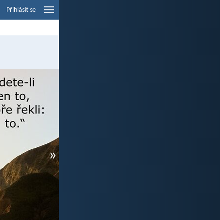
Přihlásit se
»