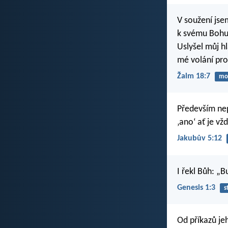
V soužení jse
k svému Bohu
Uslyšel můj h
mé volání pro
Žalm 18:7
mod
Především nepř
‚ano‘ ať je vž
Jakubův 5:12
I řekl Bůh: „B
Genesis 1:3
s
Od příkazů je