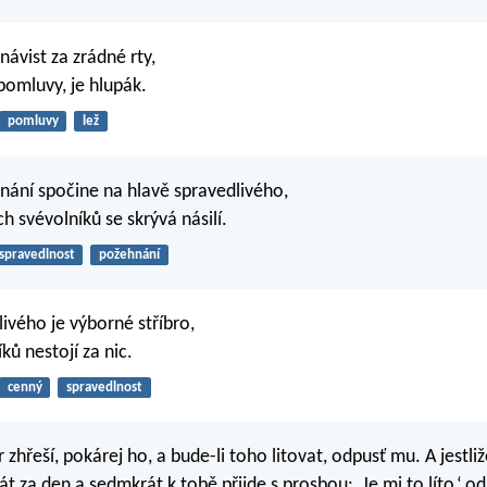
návist za zrádné rty,
í pomluvy, je hlupák.
pomluvy
lež
ání spočine na hlavě spravedlivého,
h svévolníků se skrývá násilí.
spravedlnost
požehnání
livého je výborné stříbro,
ků nestojí za nic.
cenný
spravedlnost
r zhřeší, pokárej ho, a bude-li toho litovat, odpusť mu. A jestli
t za den a sedmkrát k tobě přijde s prosbou: ‚Je mi to líto,‘ o