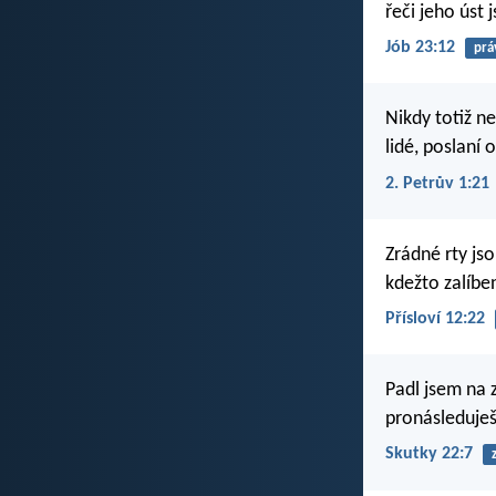
řeči jeho úst j
Jób 23:12
prá
Nikdy totiž n
lidé, poslaní 
2. Petrův 1:21
Zrádné rty js
kdežto zalíbe
Přísloví 12:22
Padl jsem na z
pronásleduješ
Skutky 22:7