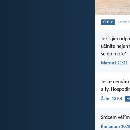
ČEP
Český e
Ježíš jim odp
učiníte nejen 
se do moře‘ –
Matouš 21:21
Ještě nemám s
a ty, Hospodin
Žalm 139:4
v
Srdcem věříme
Římanům 10:1