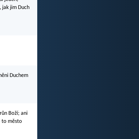
, jak jim Duch
plněni Duchem
růn Boží; ani
e to město