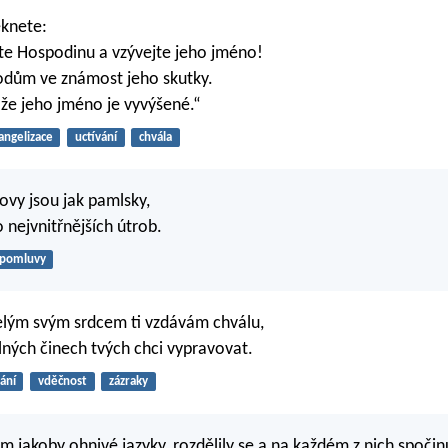
eknete:
te Hospodinu a vzývejte jeho jméno!
odům ve známost jeho skutky.
 že jeho jméno je vyvýšené.“
angelizace
uctívání
chvála
ovy jsou jak pamlsky,
 nejvnitřnějších útrob.
pomluvy
elým svým srdcem ti vzdávám chválu,
lných činech tvých chci vypravovat.
ání
vděčnost
zázraky
im jakoby ohnivé jazyky, rozdělily se a na každém z nich spočin