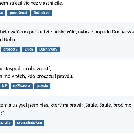
sem střežil víc než vlastní cíle.
vo
poslušnost
Boží slovo
ebylo vyřčeno proroctví z lidské vůle, nýbrž z popudu Ducha sva
od Boha.
proroctví
Duch
Duch Svatý
ou Hospodinu ohavností,
ní má v těch, kdo prosazují pravdu.
lež
upřímnost
pravda
em a uslyšel jsem hlas, který mi pravil: ‚Saule, Saule, proč mě
?‘
zázraky
pronásledování