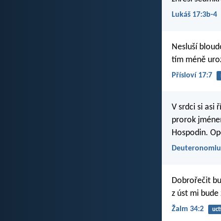
Lukáš 17:3b-4
Nesluší bloud
tím méně uroz
Přísloví 17:7
V srdci si as
prorok jménem
Hospodin. Opo
Deuteronomiu
Dobrořečit b
z úst mi bude 
Žalm 34:2
uct