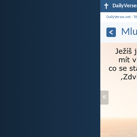
DailyVerse
DailyVerses.net
›
T
Mlu
«