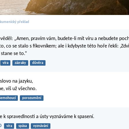
kumenický překlad
ověděl: „Amen, pravím vám, budete-li mít víru a nebudete poc
to, co se stalo s fíkovníkem; ale i kdybyste této hoře řekli: ‚Zdv
 stane se to.“
víra
zázraky
důvěra
lovo na jazyku,
e, víš už všechno.
šemohoucí
porozumění
 k spravedlnosti a ústy vyznáváme k spasení.
0
víra
spása
vyznávání