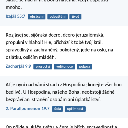
slituje se nad ním,
k Bohu našemu, vždyť odpouští
mnoho.
Izajáš 55:7
obrácení
odpuštění
život
Rozjásej se, sijónská dcero,
dcero jeruzalémská,
propukni v hlahol!
Hle, přichází k tobě tvůj král,
spravedlivý a zachráněný,
pokořený, jede na oslu,
na
oslátku, osličím mláděti.
Zacharjáš 9:9
proroctví
velikonoce
pokora
Ať je nyní nad vámi strach z Hospodina; konejte všechno
bedlivě. U Hospodina, našeho Boha, neobstojí žádné
bezpráví ani stranění osobám ani úplatkářství.
2. Paralipomenon 19:7
úcta
upřímnost
On přijde a ukáže světu, v čem je hřích, spravedlnost a