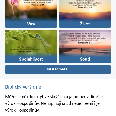
Víra
Život
Spolehlivost
Soud
Další témata…
Biblický verš dne
Může se někdo skrýt ve skrýších
a já ho neuvidím? je
výrok Hospodinův.
Nenaplňuji snad nebe i zemi? je
výrok Hospodinův.