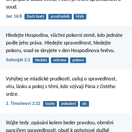
soud.
Jan 16:8
Duch Svatý
prostředník
hřích
Hledejte Hospodina,
všichni pokorní země,
kdo jednáte
podle jeho práva.
Hledejte spravedlnost, hledejte
pokoru,
snad se skryjete
v den Hospodinova hněvu.
Sofonjáš 2:3
hledání
ochrana
pokora
Vyhýbej se mladické prudkosti, usiluj o spravedlnost,
víru, lásku a pokoj s těmi, kdo vzývají Pána z čistého
srdce.
2. Timoteovi 2:22
touhy
pokušení
zlo
Stůjte tedy
‚opásáni kolem beder pravdou,
obrněni
pancířem spravedlnosti,
obuti k pohotové službě