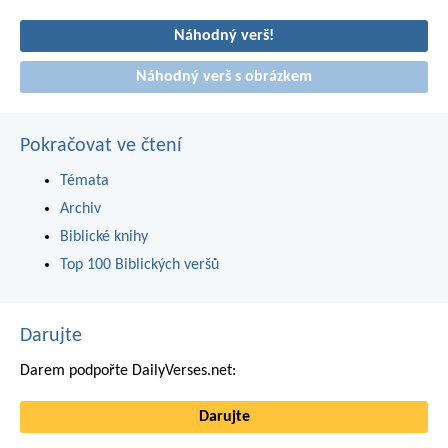
Náhodný verš!
Náhodný verš s obrázkem
Pokračovat ve čtení
Témata
Archiv
Biblické knihy
Top 100 Biblických veršů
Darujte
Darem podpořte DailyVerses.net:
Darujte