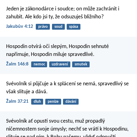
Jeden je zákonodárce i soudce; on může zachránit i
zahubit. Ale kdo jsi ty, že odsuzuješ bližního?
Jakubův 4:12
právo
soud
spása
Hospodin otvírá oči slepým,
Hospodin sehnuté
napřimuje,
Hospodin miluje spravedlivé.
Žalm 146:8
nemoc
uzdravení
smutek
Svévolník si půjčuje a k splácení se nemá,
spravedlivý se
však slituje a dává.
Žalm 37:21
dluh
peníze
dávání
Svévolník ať opustí svou cestu,
muž propadlý
ničemnostem svoje úmysly;
nechť se vrátí k Hospodinu,