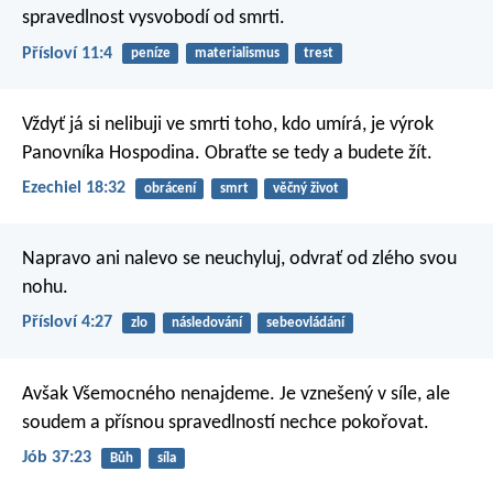
spravedlnost vysvobodí od smrti.
Přísloví 11:4
peníze
materialismus
trest
Vždyť já si nelibuji ve smrti toho, kdo umírá, je výrok
Panovníka Hospodina. Obraťte se tedy a budete žít.
Ezechiel 18:32
obrácení
smrt
věčný život
Napravo ani nalevo se neuchyluj,
odvrať od zlého svou
nohu.
Přísloví 4:27
zlo
následování
sebeovládání
Avšak Všemocného nenajdeme.
Je vznešený v síle,
ale
soudem a přísnou spravedlností nechce pokořovat.
Jób 37:23
Bůh
síla