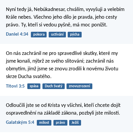
Nyní tedy já, Nebúkadnesar, chválím, vyvyšuji a velebím
Krále nebes. Všechno jeho dílo je pravda, jeho cesty
právo. Ty, kteří si vedou pyšně, má moc ponížit.
Daniel 4:34
pokora
uctívání
pýcha
On nás zachránil ne pro spravedlivé skutky, které my
jsme konali, nýbrž ze svého slitování; zachránil nás
obmytím, jímž jsme se znovu zrodili k novému životu
skrze Ducha svatého.
Titovi 3:5
spása
Duch Svatý
znovuzrození
Odloučili jste se od Krista vy všichni, kteří chcete dojít
ospravedlnění na základě zákona, pozbyli jste milosti.
Galatským 5:4
milost
právo
Ježíš