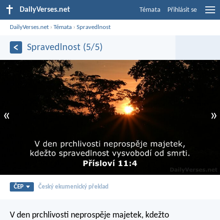
DailyVerses.net
Témata
Přihlásit se
DailyVerses.net
›
Témata
›
Spravedlnost
Spravedlnost (5/5)
«
»
ČEP
Český ekumenický překlad
V den prchlivosti neprospěje majetek,
kdežto