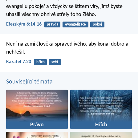
evangeliu pokoje‘
a vždycky se štítem víry, jímž byste
uhasili všechny ohnivé střely toho Zlého.
Efezským 6:14-16
pravda
evangelizace
pokoj
Není na zemi člověka spravedlivého,
aby konal dobro a
nehřešil.
Kazatel 7:20
hřích
svět
Související témata
Právo
Hřích