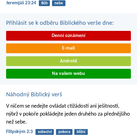
Jeremjáš 23:24
Bůh
nebe
Přihlásit se k odběru Biblického verše dne:
Denní oznámení
E-mail
Android
Na vašem webu
Náhodný Biblický verš
V ničem se nedejte ovládat ctižádostí ani ješitností,
nýbrž v pokoře pokládejte jeden druhého za přednějšího
než sebe.
Filipským 2:3
sobectví
pokora
bližní