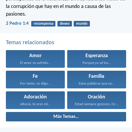
la corrupción que hay en el mundo a causa de las
pasiones.
2 Pedro 1:4
recompensa
deseo
mundo
Temas relacionados
Amor
Esperanza
El amor es sufrido...
Porque yo sé los...
Fe
Familia
Por tanto, os digo...
Estas palabras que yo...
Adoración
Oración
Jehová, tú eres mi...
Estad siempre gozosos. Orad...
Más Temas...