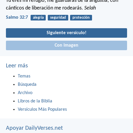
Tú eres mi refugio;
me guardarás de la angustia;
con
cánticos de liberación me rodearás.
Selah
Salmo 32:7
alegría
seguridad
protección
Siguiente versículo!
Con imagen
Leer más
Temas
Búsqueda
Archivo
Libros de la Biblia
Versículos Más Populares
Apoyar DailyVerses.net