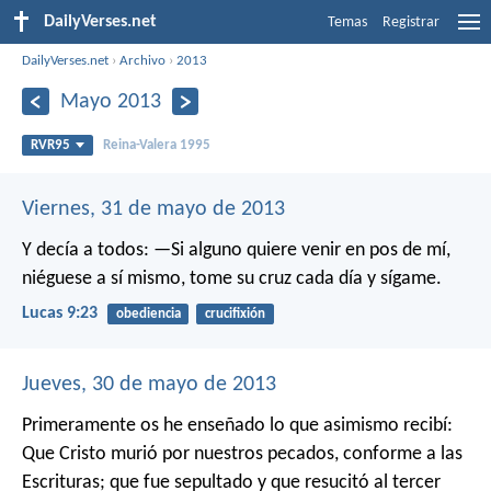
DailyVerses.net
Temas
Registrar
DailyVerses.net
›
Archivo
›
2013
Mayo 2013
RVR95
Reina-Valera 1995
Viernes, 31 de mayo de 2013
Y decía a todos: —Si alguno quiere venir en pos de mí,
niéguese a sí mismo, tome su cruz cada día y sígame.
Lucas 9:23
obediencia
crucifixión
Jueves, 30 de mayo de 2013
Primeramente os he enseñado lo que asimismo recibí:
Que Cristo murió por nuestros pecados, conforme a las
Escrituras; que fue sepultado y que resucitó al tercer