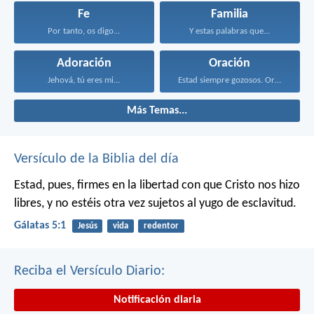
Fe
Familia
Por tanto, os digo...
Y estas palabras que...
Adoración
Oración
Jehová, tú eres mi...
Estad siempre gozosos. Orad...
Más Temas...
Versículo de la Biblia del día
Estad, pues, firmes en la libertad con que Cristo nos hizo
libres, y no estéis otra vez sujetos al yugo de esclavitud.
Gálatas 5:1
Jesús
vida
redentor
Reciba el Versículo Diario:
Notificación diaria