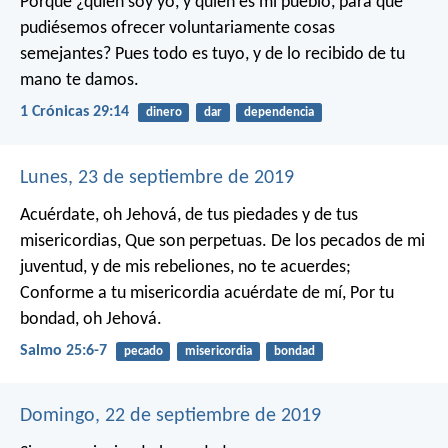
Porque ¿quién soy yo, y quién es mi pueblo, para que
pudiésemos ofrecer voluntariamente cosas
semejantes? Pues todo es tuyo, y de lo recibido de tu
mano te damos.
1 Crónicas 29:14
dinero
dar
dependencia
Lunes, 23 de septiembre de 2019
Acuérdate, oh Jehová, de tus piedades y de tus
misericordias,
Que son perpetuas.
De los pecados de mi
juventud, y de mis rebeliones, no te acuerdes;
Conforme a tu misericordia acuérdate de mí,
Por tu
bondad, oh Jehová.
Salmo 25:6-7
pecado
misericordia
bondad
Domingo, 22 de septiembre de 2019