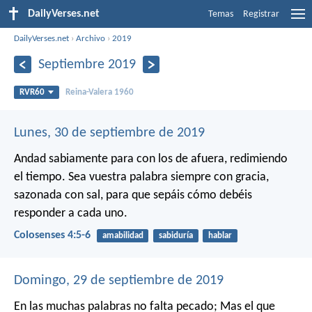
DailyVerses.net
Temas
Registrar
DailyVerses.net
›
Archivo
›
2019
Septiembre 2019
RVR60
Reina-Valera 1960
Lunes, 30 de septiembre de 2019
Andad sabiamente para con los de afuera, redimiendo
el tiempo. Sea vuestra palabra siempre con gracia,
sazonada con sal, para que sepáis cómo debéis
responder a cada uno.
Colosenses 4:5-6
amabilidad
sabiduría
hablar
Domingo, 29 de septiembre de 2019
En las muchas palabras no falta pecado;
Mas el que