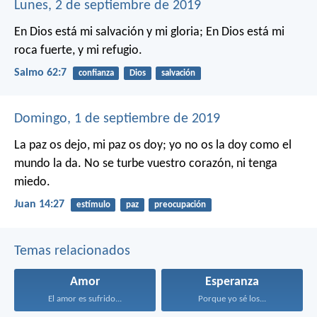
Lunes, 2 de septiembre de 2019
En Dios está mi salvación y mi gloria;
En Dios está mi
roca fuerte, y mi refugio.
Salmo 62:7
confianza
Dios
salvación
Domingo, 1 de septiembre de 2019
La paz os dejo, mi paz os doy; yo no os la doy como el
mundo la da. No se turbe vuestro corazón, ni tenga
miedo.
Juan 14:27
estímulo
paz
preocupación
Temas relacionados
Amor
Esperanza
El amor es sufrido...
Porque yo sé los...