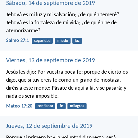
Sábado, 14 de septiembre de 2019
Jehová es mi luz y mi salvación;
¿de quién temeré?
Jehová es la fortaleza de mi vida;
¿de quién he de
atemorizarme?
Salmo 27:1
seguridad
miedo
luz
Viernes, 13 de septiembre de 2019
Jesús les dijo: Por vuestra poca fe; porque de cierto os
digo, que si tuviereis fe como un grano de mostaza,
diréis a este monte: Pásate de aquí allá, y se pasará; y
nada os será imposible.
Mateo 17:20
confianza
fe
milagros
Jueves, 12 de septiembre de 2019
Porque si primero hay la voluntad dispuesta, será