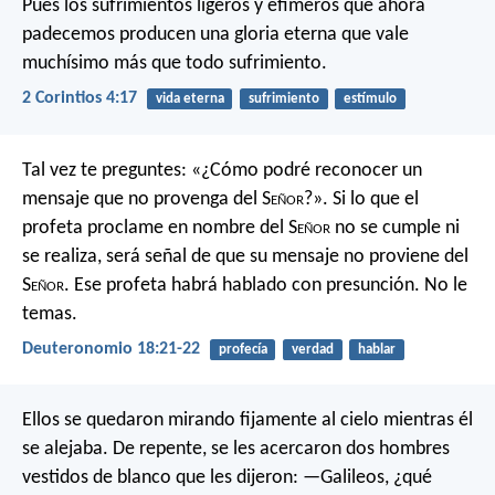
Pues los sufrimientos ligeros y efímeros que ahora
padecemos producen una gloria eterna que vale
muchísimo más que todo sufrimiento.
2 Corintios 4:17
vida eterna
sufrimiento
estímulo
Tal vez te preguntes: «¿Cómo podré reconocer un
mensaje que no provenga del S
eñor
?». Si lo que el
profeta proclame en nombre del S
eñor
no se cumple ni
se realiza, será señal de que su mensaje no proviene del
S
eñor
. Ese profeta habrá hablado con presunción. No le
temas.
Deuteronomio 18:21-22
profecía
verdad
hablar
Ellos se quedaron mirando fijamente al cielo mientras él
se alejaba. De repente, se les acercaron dos hombres
vestidos de blanco que les dijeron: —Galileos, ¿qué