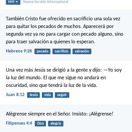
NVI
Nueva Versión Internacional
También Cristo fue ofrecido en sacrificio una sola vez
para quitar los pecados de muchos. Aparecerá por
segunda vez ya no para cargar con pecado alguno, sino
para traer salvación a quienes lo esperan.
Hebreos 9:28
pecado
sacrificio
salvación
Una vez más Jesús se dirigió a la gente y dijo: —Yo soy
la luz del mundo. El que me sigue no andará en
oscuridad, sino que tendrá la luz de la vida.
Juan 8:12
Jesús
vida
seguir
Alégrense siempre en el Señor. Insisto: ¡Alégrense!
Filipenses 4:4
Dios
alegría