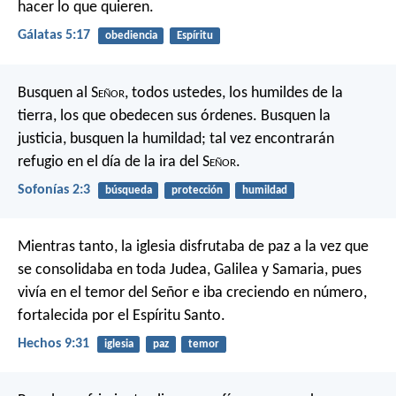
hacer lo que quieren.
Gálatas 5:17
obediencia
Espíritu
Busquen al S
eñor
, todos ustedes,
los humildes de la
tierra,
los que obedecen sus órdenes.
Busquen la
justicia, busquen la humildad;
tal vez encontrarán
refugio
en el día de la ira del S
eñor
.
Sofonías 2:3
búsqueda
protección
humildad
Mientras tanto, la iglesia disfrutaba de paz a la vez que
se consolidaba en toda Judea, Galilea y Samaria, pues
vivía en el temor del Señor e iba creciendo en número,
fortalecida por el Espíritu Santo.
Hechos 9:31
iglesia
paz
temor