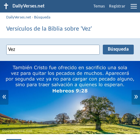
DailyVerses.net
Temas
Registrar
DailyVerses.net
›
Búsqueda
Versículos de la Biblia sobre 'Vez'
«
»