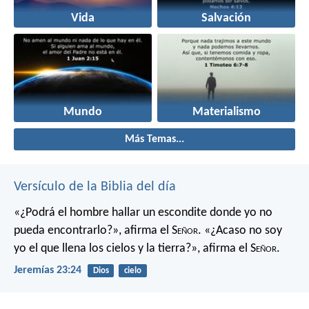
Vida
Salvación
Mundo
Materialismo
Más Temas...
Versículo de la Biblia del día
«¿Podrá el hombre hallar un escondite
donde yo no
pueda encontrarlo?»,
afirma el S
eñor
.
«¿Acaso no soy
yo el que llena los cielos y la tierra?»,
afirma el S
eñor
.
Jeremías 23:24
Dios
cielo