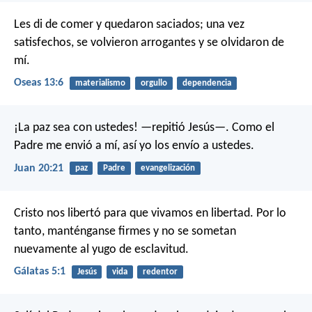
Les di de comer y quedaron saciados;
una vez
satisfechos, se volvieron arrogantes
y se olvidaron de
mí.
Oseas 13:6
materialismo
orgullo
dependencia
¡La paz sea con ustedes! —repitió Jesús—. Como el
Padre me envió a mí, así yo los envío a ustedes.
Juan 20:21
paz
Padre
evangelización
Cristo nos libertó para que vivamos en libertad. Por lo
tanto, manténganse firmes y no se sometan
nuevamente al yugo de esclavitud.
Gálatas 5:1
Jesús
vida
redentor