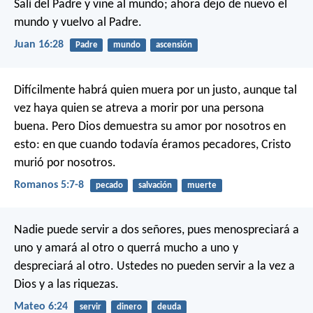
Salí del Padre y vine al mundo; ahora dejo de nuevo el
mundo y vuelvo al Padre.
Juan 16:28
Padre
mundo
ascensión
Difícilmente habrá quien muera por un justo, aunque tal
vez haya quien se atreva a morir por una persona
buena. Pero Dios demuestra su amor por nosotros en
esto: en que cuando todavía éramos pecadores, Cristo
murió por nosotros.
Romanos 5:7-8
pecado
salvación
muerte
Nadie puede servir a dos señores, pues menospreciará a
uno y amará al otro o querrá mucho a uno y
despreciará al otro. Ustedes no pueden servir a la vez a
Dios y a las riquezas.
Mateo 6:24
servir
dinero
deuda