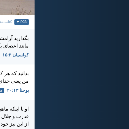
PCB
کتاب مق
بگذاريد آرامش
مانند اعضای ي
کولسیان ۳:‏۱۵
بدانيد كه هر ک
من يعنی خدای 
يوحنا ۱۳:‏۲۰
م
او با اينكه ما
قدرت و جلال خ
از اين نيز خو