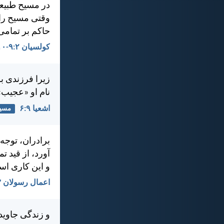
در مسيح طبيعت
وقتی مسيح را 
حاكم بر تمامی
کولسیان ۲:‏۹-‏۱۰
زيرا فرزندی بر
نام او «عجيب»
اشعيا ۹:‏۶
مسی
برادران، توجه
آورد، از قيد ت
و اين كاری اس
اعمال رسولان ۱۳:‏۳۸-‏۳۹
و زندگی جاويد 