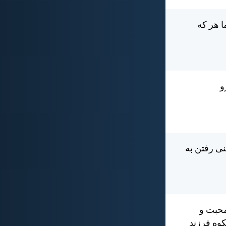
 هر كه
و
ی رفتن به
 محبت و
وه فرزند