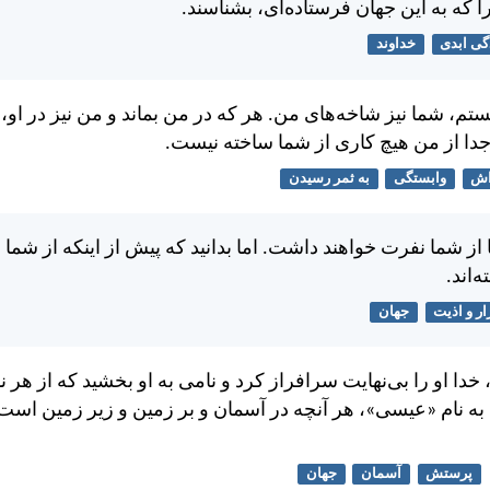
كه به اين جهان فرستاده‌ای، بشناسند.
گی ابدی
خداوند
تم، شما نيز شاخه‌های من. هر كه در من بماند و من نيز در او، 
دا از من هيچ كاری از شما ساخته نيست.
اش
وابستگی
به ثمر رسیدن
از شما نفرت خواهند داشت. اما بدانيد كه پيش از اينكه از شما ن
‌اند.
ار و اذیت
جهان
دا او را بی‌نهايت سرافراز كرد و نامی به او بخشيد كه از هر ن
 به نام «عيسی»، هر آنچه در آسمان و بر زمين و زير زمين است،
پرستش
آسمان
جهان