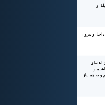
ٔ او
 داخل و بيرون
ز اعضای
اشيم و
و به هم نياز