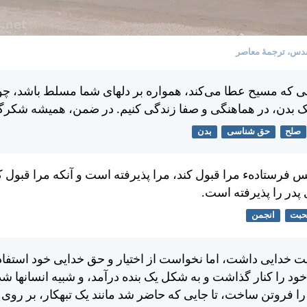
دس، ترجمۀ معاصر
ی كه مسيح عطا می‌كند، همواره بر دلهای شما مسلط باشد، چون 
ک بدن، در هماهنگی و صفا زندگی كنيم. در ضمن، هميشه شكرگز
صلح
حق شناسی
بدن
س فرستاده‌ء مرا قبول كند، مرا پذيرفته است و آنكه مرا قبول ك
پدر را پذيرفته است.
حبت
انجمن
هيت خدايی داشت، اما نخواست از اختيار و حق خدايی خود استفاده
ود را كنار گذاشت و به شكل يک بنده درآمد، و شبيه انسانها ش
د را فروتن ساخت، تا جايی كه حاضر شد مانند يک تبهكار، بر روی