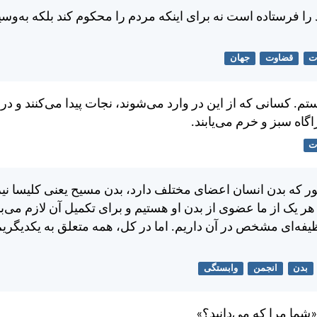
را فرستاده است نه برای اينكه مردم را محكوم كند بلكه به‌وسیله
ت
قضاوت
جهان
م. كسانی كه از اين در وارد می‌شوند، نجات پيدا می‌كنند و در
گاه سبز و خرم می‌يابند.
ت
 كه بدن انسان اعضای مختلف دارد، بدن مسيح يعنی كليسا ني
هر يک از ما عضوی از بدن او هستيم و برای تكميل آن لازم می‌ب
فه‌ای مشخص در آن داريم. اما در كل، همه متعلق به يكديگريم 
بدن
انجمن
وابستگی
ما مرا كه می‌دانيد؟»