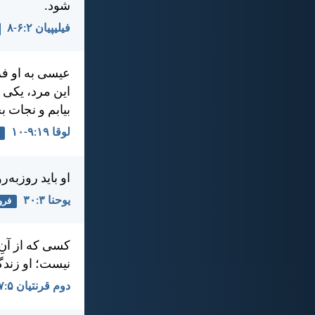
شود.
فيليپیان ۲:‏۶-‏۸
عيسی به او فر
اين مرد، يكی 
بيابم و نجات 
لوقا ۱۹:‏۹-‏۱۰
او بايد روز‌به
يوحنا ۳:‏۳۰
فرو
كسی كه از آنِ
نيست؛ او زندگی
دوم قرنتیان ۵:‏۱۷