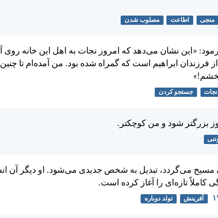
منجی
اطاعت
مصلوب شدن
مود: «اين نشان می‌دهد كه امروز نجات به اهل اين خانه روی 
از فرزندان ابراهيم است كه گمراه شده بود. من آمده‌ام تا چني
بخشم!»
نجات
جستجو کردن
‌روز بزرگتر شود و من كوچكتر.
تنی
 مسيح می‌گردد، تبديل به شخص جديدی می‌شود. او ديگر آن ان
 كاملاً تازه‌ای را آغاز كرده است.
آفرینش
تولد دوباره