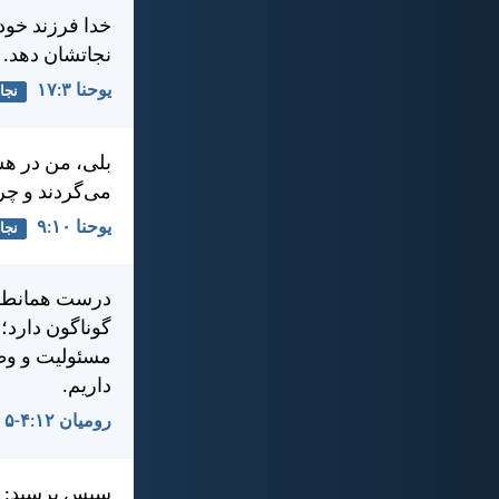
خدا فرزند خود 
نجاتشان دهد.
يوحنا ۳:‏۱۷
نجا
بلی، من در هست
می‌گردند و چرا
يوحنا ۱۰:‏۹
نجا
درست همانطور
گوناگون دارد؛ 
مسئوليت و وظي
داريم.
رومیان ۱۲:‏۴-‏۵
سپس پرسيد: «ش