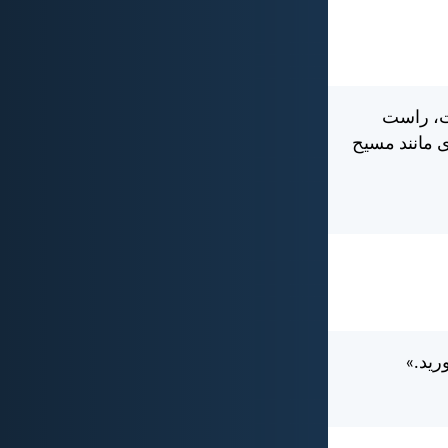
ت، راست
ی مانند مسيح
ريد.»