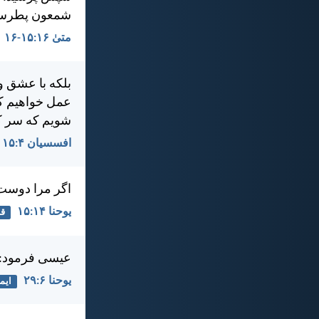
شمعون پطرس ج
متی‌ٰ ۱۶:‏۱۵-‏۱۶
بلكه با عشق 
عمل خواهيم كر
شويم كه سر كل
افسسیان ۴:‏۱۵
اگر مرا دوست 
يوحنا ۱۴:‏۱۵
قا
عيسی فرمود: «
يوحنا ۶:‏۲۹
ایم