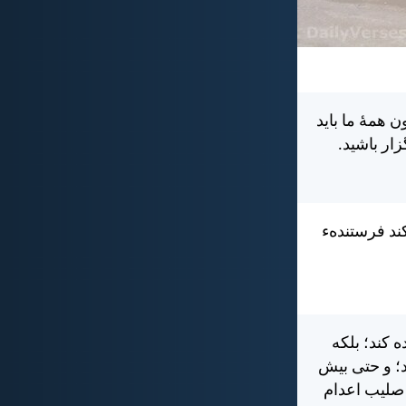
همهٔ ما بايد
ار باشيد.
ند فرستنده‌ء
 كند؛ بلكه
د؛ و حتی بيش
 صليب اعدام