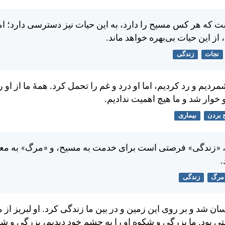
ه هر کس مسيح را دارد، به اين حيات نيز دسترسی دارد؛ اما
 از اين حيات بی‌بهره خواهد ماند.
نجات
زندگی
شمرديم و رد كرديم، اما او درد و غم را تحمل كرد. همهٔ ما از او ر
و خوار شد و ما هيچ اهميت نداديم.
 بردن
بیماری
 «زندگی» فرصتی است برای خدمت به مسيح، و «مرگ» به معن
.
مرگ
زندگی
سان شد و بر روی اين زمين و در بين ما زندگی كرد. او لبريز از
بود. ما بزرگی و شكوه او را به چشم خود ديديم، بزرگی و شك