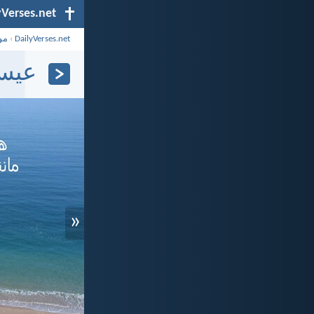
yVerses.net
DailyVerses.net
›
مو
عیسی 
«