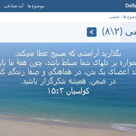
Dail
موضوع ها
آیه تصادفی
ضوع ها
›
عیسی
(۲\۸)