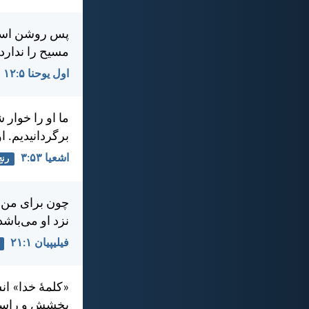
پس روشن است ك
مسيح را ندارد،
اول يوحنا ۵:‏۱۲
ما او را خوار 
برگردانيديم. ا
اشعيا ۵۳:‏۳
رنج
چون برای من،
نزد او می‌باشد
فيليپیان ۱:‏۲۱
«كلمهٔ خدا» ان
بخشش و راستی 