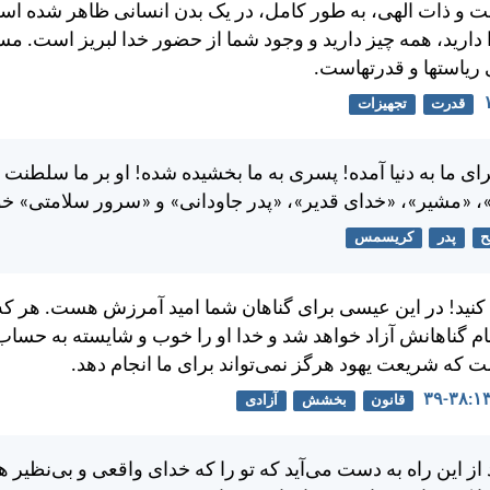
 و ذات الهی، به طور كامل، در يک بدن انسانی ظاهر شده است.
داريد، همه چيز داريد و وجود شما از حضور خدا لبريز است. مس
 رياستها و قدرتهاست.
قدرت
تجهیزات
ای ما به دنیا آمده! پسری به ما بخشيده شده! او بر ما سلطنت 
، «مشير»، «خدای قدير»، «پدر جاودانی» و «سرور سلامتی» خوا
ح
پدر
کریسمس
 كنيد! در اين عيسی برای گناهان شما اميد آمرزش هست. هر که ب
مام گناهانش آزاد خواهد شد و خدا او را خوب و شايسته به حساب
ت كه شريعت يهود هرگز نمی‌تواند برای ما انجام دهد.
قانون
بخشش
آزادی
از اين راه به دست می‌آيد كه تو را كه خدای واقعی و بی‌نظير 