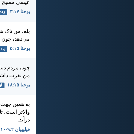
عيسی مسيح را 
يوحنا ۱۷:‏۳
زند
بله، من تاک هس
می‌دهد، چون ج
يوحنا ۱۵:‏۵
پاد
چون مردم دنيا 
من نفرت داشته
يوحنا ۱۵:‏۱۸
آز
به همين جهت، خ
والاتر است، تا
درآيد.
فيليپیان ۲:‏۹-‏۱۰