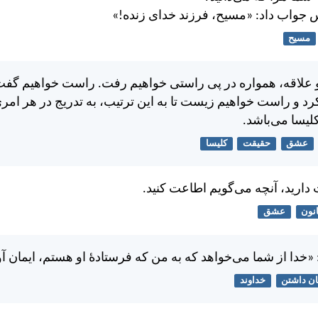
واب داد: «مسيح، فرزند خدای زنده!»
مسیح
و علاقه، همواره در پی راستی خواهيم رفت. راست خواهيم گف
د و راست خواهيم زيست تا به اين ترتيب، به تدریج در هر امر
يسا می‌باشد.
عشق
حقیقت
کلیسا
داريد، آنچه می‌گويم اطاعت كنيد.
نون
عشق
خدا از شما می‌خواهد كه به من كه فرستادهٔ او هستم، ايمان آو
ان داشتن
خداوند