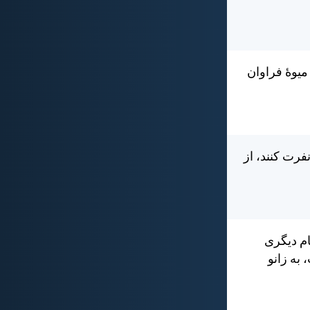
ميوهٔ فراوان
فرت كنند، از
ام ديگری
 به زانو