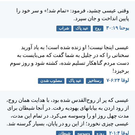
وقتی عيسی چشيد، فرمود: «تمام شد!» و سر خود را
پايين انداخت و جان سپرد.
يوحنا ۱۹:‏۳۰
روح
عید پاک
شراب
عيسی اينجا نيست! او زنده شده است! به یاد آوريد
سخنانی را كه در جليل به شما گفت كه می‌بايست به
دست مردم گناهكار تسليم شده، كشته شود و روز سوم
برخيزد!
لوقا ۲۴:‏۶-‏۷
رستاخیز
عید پاک
مصلوب شدن
عيسی كه پر از روح‌القدس شده بود، با هدايت همان روح،
از رود اردن به بيابانهای يهوديه رفت. در آنجا شيطان برای
مدت چهل روز او را وسوسه می‌كرد. در تمام اين مدت،
عيسی چيزی نخورد؛ از این رو در پايان، بسيار گرسنه شد.
لوقا ۴:‏۱-‏۲
روزه
وسوسه
شیطان