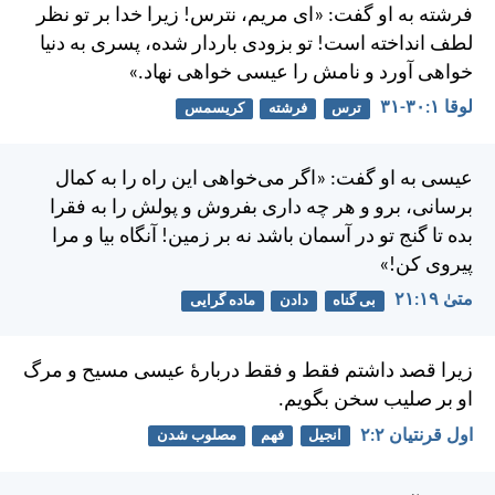
فرشته به او گفت: «ای مريم، نترس! زيرا خدا بر تو نظر
لطف انداخته است! تو بزودی باردار شده، پسری به دنیا
خواهی آورد و نامش را عيسی خواهی نهاد.»
لوقا ۱:‏۳۰-‏۳۱
ترس
فرشته
کریسمس
عيسی به او گفت: «اگر می‌خواهی اين راه را به كمال
برسانی، برو و هر چه داری بفروش و پولش را به فقرا
بده تا گنج تو در آسمان باشد نه بر زمين! آنگاه بيا و مرا
پيروی كن!»
متی‌ٰ ۱۹:‏۲۱
بی گناه
دادن
ماده گرایی
زيرا قصد داشتم فقط و فقط دربارهٔ عيسی مسيح و مرگ
او بر صليب سخن بگويم.
اول قرنتیان ۲:‏۲
انجیل
فهم
مصلوب شدن