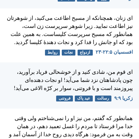
ای زنان، همچنانكه از مسيح اطاعت می‌كنيد، از شوهرتان
نيز اطاعت نماييد. زيرا شوهر سرپرست زن است،
همانطور كه مسيح سرپرست كليساست. به همين علت
بود كه او جانش را فدا كرد و نجات دهندهٔ كليسا گرديد.
افسسیان ۵:‏۲۲-‏۲۳
ازدواج
نجات
روابط
ای قوم من، شادی كنيد و از خوشحالی فرياد برآوريد،
چون پادشاهتان نزد شما می‌آيد! او نجات دهنده‌ای
پيروزمند است و با فروتنی، سوار بر كرّه الاغی می‌آيد!
زكريا ۹:‏۹
رسالت
عید پاک
فروتنی
همانطور كه گفتم، من نيز او را نمی‌شناختم ولی وقتی
خدا مرا فرستاد تا مردم را غسل تعميد دهم، در همان
وقت به من فرمود: هرگاه ديدی روح خدا از آسمان آمد و