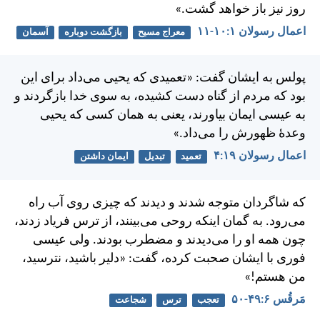
روز نيز باز خواهد گشت.»
اعمال رسولان ۱:‏۱۰-‏۱۱
معراج مسیح
بازگشت دوباره
آسمان
پولس به ايشان گفت: «تعميدی كه يحيی می‌داد برای اين
بود كه مردم از گناه دست كشيده، به سوی خدا بازگردند و
به عيسی ايمان بياورند، يعنی به همان كسی كه يحيی
وعدهٔ ظهورش را می‌داد.»
اعمال رسولان ۱۹:‏۴
تعمید
تبدیل
ایمان داشتن
كه شاگردان متوجه شدند و ديدند كه چيزی روی آب راه
می‌رود. به گمان اينكه روحی می‌بينند، از ترس فرياد زدند،
چون همه او را می‌ديدند و مضطرب بودند. ولی عيسی
فوری با ايشان صحبت كرده، گفت: «دلير باشيد، نترسيد،
من هستم!»
مَرقُس ۶:‏۴۹-‏۵۰
تعجب
ترس
شجاعت