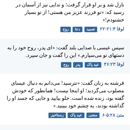
نازل شد و بر او قرار گرفت؛ و ندايی نيز از آسمان در
رسيد كه: «تو فرزند عزيز من هستی! از تو بسيار
خشنودم!»
لوقا ۳:‏۲۱-‏۲۲
تعمید
دعا
روح
سپس عيسی با صدايی بلند گفت: «ای پدر، روح خود را به
دستهای تو می‌سپارم.» اين را گفت و جان سپرد.
لوقا ۲۳:‏۴۶
عید پاک
پدر
روح
فرشته به زنان گفت: «نترسيد! می‌دانم به دنبال عيسای
مصلوب می‌گرديد؛ او اينجا نيست! همانطور كه خودش
گفته بود، زنده شده است. جلو بياييد و جايی كه جسد او را
گذاشته بودند، به چشم خود ببينيد.»
متی‌ٰ ۲۸:‏۵-‏۶
منجی
عید پاک
رستاخیز