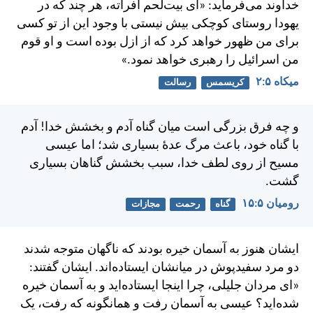
خداوند می‌فرمايد: «ای بيت‌لحم افراته، هر چند كه در
يهودا روستای كوچكی بيش نيستی با وجود اين از تو كسی
برای من ظهور خواهد كرد كه از ازل بوده است و او قوم
من اسرائيل را رهبری خواهد نمود.»
ميكاه ۵:‏۲
کریسمس
رسالت
و چه فرق بزرگی است ميان گناه آدم و بخشش خدا!
آدم
با گناه خود، باعث مرگ عدهٔ بسياری شد؛ اما عيسی
مسيح از روی لطف خدا، سبب بخشش گناهان بسياری
گشت.
رومیان ۵:‏۱۵
گناه
رحمت
مجازات
ايشان هنوز به آسمان خيره بودند كه ناگهان متوجه شدند
دو مرد سفيدپوش در ميانشان ايستاده‌اند. ايشان گفتند:
«ای مردان جليلی، چرا اينجا ايستاده‌ايد و به آسمان خيره
شده‌ايد؟ عيسی به آسمان رفت و همانگونه كه رفت، يک