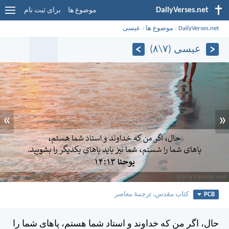
DailyVerses.net
موضوع ها
برای ثبت نام
DailyVerses.net
›
موضوع ها
›
عیسی
عیسی (۷\۸)
»
«
PCB
کتاب مقدس، ترجمۀ معاصر
حال، اگر من كه خداوند و استاد شما هستم، پاهای شما را