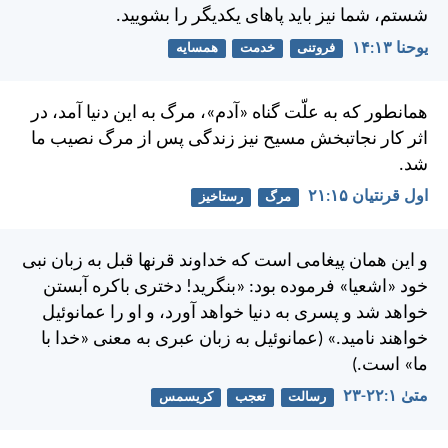
شستم، شما نيز بايد پاهای يكديگر را بشوييد.
يوحنا ۱۳:‏۱۴
فروتنی
خدمت
همسایه
همانطور كه به علّت گناه «آدم»، مرگ به اين دنيا آمد، در
اثر كار نجاتبخش مسيح نيز زندگی پس از مرگ نصيب ما
شد.
اول قرنتیان ۱۵:‏۲۱
مرگ
رستاخیز
و اين همان پيغامی است كه خداوند قرنها قبل به زبان نبی
خود «اشعيا» فرموده بود: «بنگريد! دختری باكره آبستن
خواهد شد و پسری به دنیا خواهد آورد، و او را عمانوئيل
خواهند ناميد.» (عمانوئيل به زبان عبری به معنی «خدا با
ما» است.)
متی‌ٰ ۱:‏۲۲-‏۲۳
رسالت
تعجب
کریسمس