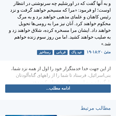
و به آنها گفت كه در اورشليم چه سرنوشتی در انتظار
اوست؛ او فرمود:
«مرا كه مسيحم خواهند گرفت و نزد
رئيس كاهنان و علمای مذهبی خواهند برد و به مرگ
محكوم خواهند كرد. آنان نيز مرا به رومی‌ها تحويل
خواهند داد. ايشان مرا مسخره كرده، شلاق خواهند زد و
به صليب خواهند كشيد. اما من روز سوم زنده خواهم
شد.»
متی‌ٰ ۲۰:‏۱۸-‏۱۹
عید پاک
قربانی
رستاخیز
از اين جهت خدا خدمتگزار خود را اول از همه نزد شما،
بنی‌اسرائيل، فرستاد تا شما را از راههای گناه‌آلودتان
بازگرداند و به اين وسيله به شما بركت دهد.
ادامه مطلب...
مطالب مرتبط