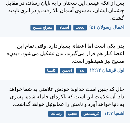
پس از آنكه عيسی اين سخنان را به پايان رساند، در مقابل
چشمان ايشان، به سوی آسمان بالا رفت و در ابری ناپديد
گشت.
اعمال رسولان ۱:‏۹
تعجب
آسمان
معراج مسیح
بدن يكی است اما اعضای بسيار دارد. وقتی تمام اين
اعضا كنار هم قرار می‌گيرند، بدن تشكيل می‌شود. «بدنِ»
مسيح نيز همينطور است.
اول قرنتیان ۱۲:‏۱۲
بدن
انجمن
کلیسا
حال كه چنين است خداوند خودش علامتی به شما خواهد
داد. آن علامت اين است كه باكره‌ای حامله شده، پسری
به دنیا خواهد آورد و نامش را عمانوئيل خواهد گذاشت.
اشعيا ۷:‏۱۴
کریسمس
تعجب
رسالت