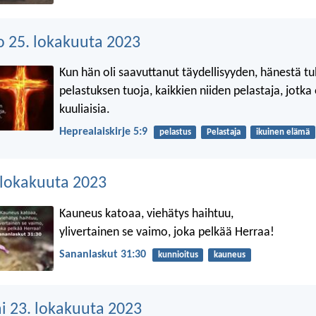
o 25. lokakuuta 2023
Kun hän oli saavuttanut täydellisyyden, hänestä tul
pelastuksen tuoja, kaikkien niiden pelastaja, jotka
kuuliaisia.
Heprealaiskirje 5:9
pelastus
Pelastaja
ikuinen elämä
. lokakuuta 2023
Kauneus katoaa, viehätys haihtuu,
ylivertainen se vaimo, joka pelkää Herraa!
Sananlaskut 31:30
kunnioitus
kauneus
 23. lokakuuta 2023