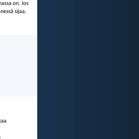
massa on. Jos
nessä sijaa.
kaa