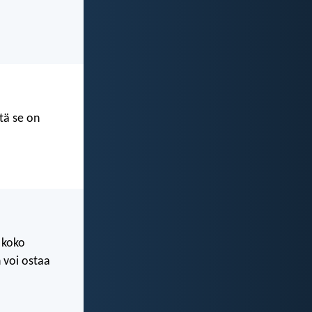
tä se on
 koko
 voi ostaa