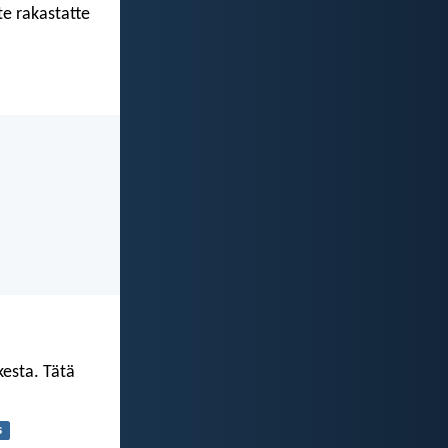
te rakastatte
kesta. Tätä
s