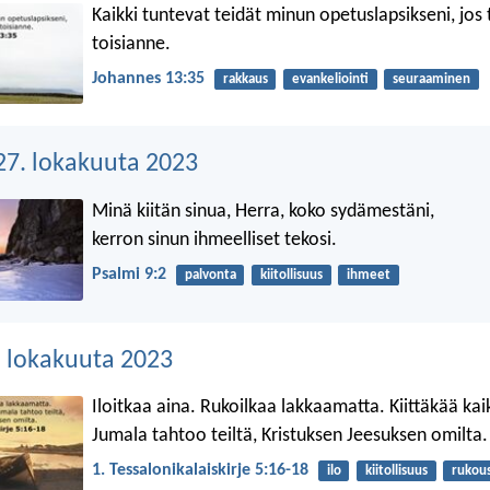
Kaikki tuntevat teidät minun opetuslapsikseni, jos 
toisianne.
Johannes 13:35
rakkaus
evankeliointi
seuraaminen
 27. lokakuuta 2023
Minä kiitän sinua, Herra, koko sydämestäni,
kerron sinun ihmeelliset tekosi.
Psalmi 9:2
palvonta
kiitollisuus
ihmeet
. lokakuuta 2023
Iloitkaa aina. Rukoilkaa lakkaamatta. Kiittäkää kai
Jumala tahtoo teiltä, Kristuksen Jeesuksen omilta.
1. Tessalonikalaiskirje 5:16-18
ilo
kiitollisuus
rukou