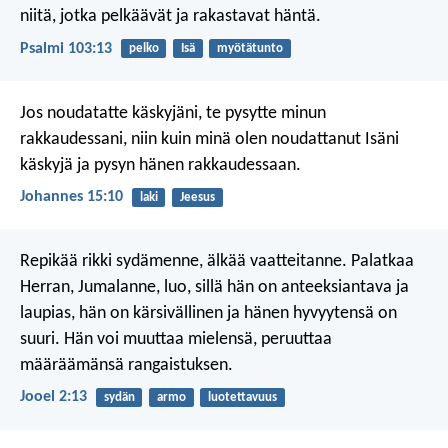
niitä, jotka pelkäävät ja rakastavat häntä.
Psalmi 103:13
pelko
Isä
myötätunto
Jos noudatatte käskyjäni, te pysytte minun
rakkaudessani, niin kuin minä olen noudattanut Isäni
käskyjä ja pysyn hänen rakkaudessaan.
Johannes 15:10
laki
Jeesus
Repikää rikki sydämenne,
älkää vaatteitanne.
Palatkaa
Herran, Jumalanne, luo,
sillä hän on anteeksiantava ja
laupias,
hän on kärsivällinen ja hänen hyvyytensä on
suuri.
Hän voi muuttaa mielensä,
peruuttaa
määräämänsä rangaistuksen.
Jooel 2:13
sydän
armo
luotettavuus