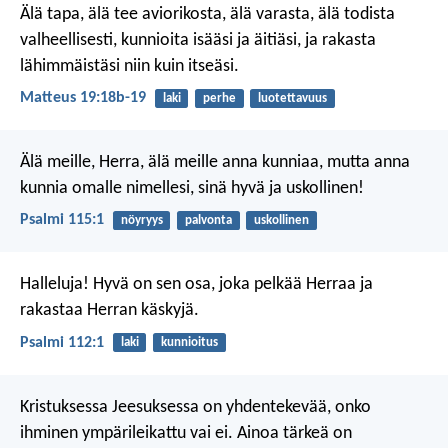
Älä tapa, älä tee aviorikosta, älä varasta, älä todista
valheellisesti, kunnioita isääsi ja äitiäsi, ja rakasta
lähimmäistäsi niin kuin itseäsi.
Matteus 19:18b-19
laki
perhe
luotettavuus
Älä meille, Herra,
älä meille anna kunniaa,
mutta anna
kunnia omalle nimellesi,
sinä hyvä ja uskollinen!
Psalmi 115:1
nöyryys
palvonta
uskollinen
Halleluja!
Hyvä on sen osa, joka pelkää Herraa
ja
rakastaa Herran käskyjä.
Psalmi 112:1
laki
kunnioitus
Kristuksessa Jeesuksessa on yhdentekevää, onko
ihminen ympärileikattu vai ei. Ainoa tärkeä on