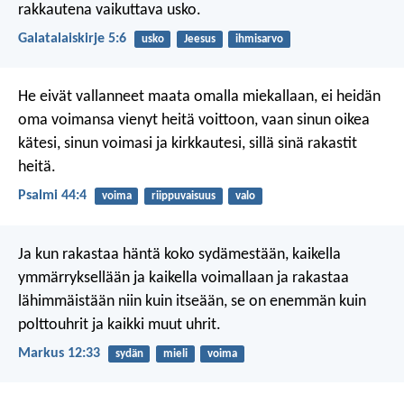
rakkautena vaikuttava usko.
Galatalaiskirje 5:6
usko
Jeesus
ihmisarvo
He eivät vallanneet maata omalla miekallaan,
ei heidän
oma voimansa vienyt heitä voittoon,
vaan sinun oikea
kätesi,
sinun voimasi ja kirkkautesi,
sillä sinä rakastit
heitä.
Psalmi 44:4
voima
riippuvaisuus
valo
Ja kun rakastaa häntä koko sydämestään, kaikella
ymmärryksellään ja kaikella voimallaan ja rakastaa
lähimmäistään niin kuin itseään, se on enemmän kuin
polttouhrit ja kaikki muut uhrit.
Markus 12:33
sydän
mieli
voima