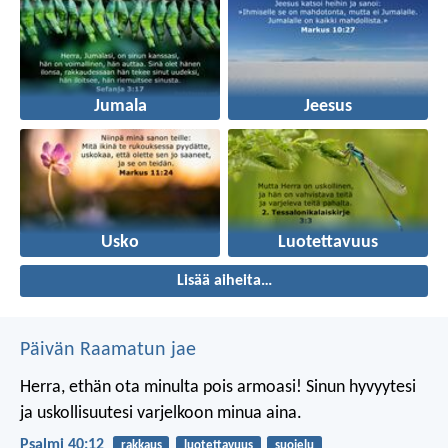
Jumala
Jeesus
Usko
Luotettavuus
Lisää aiheita…
Päivän Raamatun jae
Herra, ethän ota minulta pois armoasi!
Sinun hyvyytesi
ja uskollisuutesi
varjelkoon minua aina.
Psalmi 40:12
rakkaus
luotettavuus
suojelu