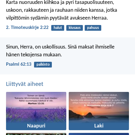
Karta nuoruuden kiihkoa ja pyri tasapuolisuuteen,
uskoon, rakkauteen ja rauhaan niiden kanssa, jotka
vilpittömin sydämin pyytävät avukseen Herraa.
2. Timoteuskirje 2:22
halut
kiusaus
pahuus
Sinun, Herra, on uskollisuus.
Sinä maksat ihmiselle
hänen tekojensa mukaan.
Psalmi 62:13
palkinto
Liittyvät aiheet
Naapuri
Laki