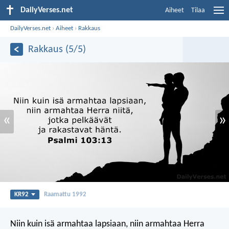
DailyVerses.net
Aiheet
Tilaa
DailyVerses.net
›
Aiheet
›
Rakkaus
Rakkaus (5/5)
«
»
KR92
Raamattu 1992
Niin kuin isä armahtaa lapsiaan,
niin armahtaa Herra