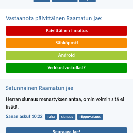
Vastaanota päivittäinen Raamatun jae:
Päivittäinen ilmoitus
Sähköposti
Android
Verkkosivustollasi?
Satunnainen Raamatun jae
Herran siunaus menestyksen antaa,
omin voimin sitä ei
lisätä.
Sananlaskut 10:22
raha
siunaus
riippuvaisuus
Seuraava jae!