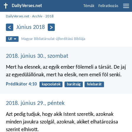
DailyVerses.net
Témák
Feliratkozás
DailyVerses.net
›
Archív
›
2018
Június 2018
UF
Magyar Bibliatársulat újfordítású Bibliája
2018. június 30., szombat
Mert ha elesnek, az egyik ember fölemeli a társát. De jaj
az egyedülállónak, mert ha elesik, nem emeli föl senki.
Prédikátor 4:10
kapcsolatok
barátság
felebarát
2018. június 29., péntek
Azt pedig tudjuk, hogy akik Istent szeretik, azoknak
minden javukra szolgál, azoknak, akiket elhatározása
szerint elhívott.