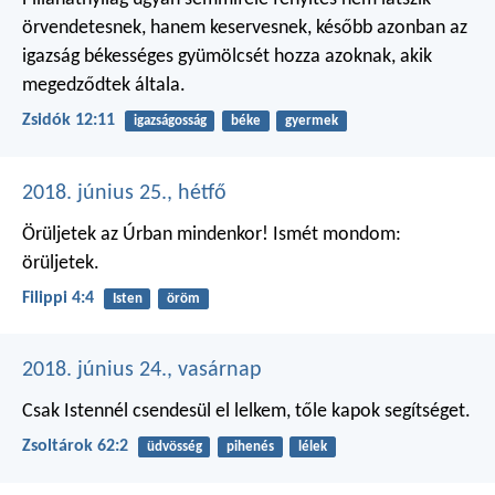
örvendetesnek, hanem keservesnek, később azonban az
igazság békességes gyümölcsét hozza azoknak, akik
megedződtek általa.
Zsidók 12:11
igazságosság
béke
gyermek
2018. június 25., hétfő
Örüljetek az Úrban mindenkor! Ismét mondom:
örüljetek.
Filippi 4:4
Isten
öröm
2018. június 24., vasárnap
Csak Istennél csendesül el lelkem,
tőle kapok segítséget.
Zsoltárok 62:2
üdvösség
pihenés
lélek