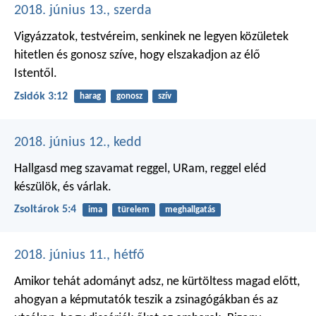
2018. június 13., szerda
Vigyázzatok, testvéreim, senkinek ne legyen közületek
hitetlen és gonosz szíve, hogy elszakadjon az élő
Istentől.
Zsidók 3:12
harag
gonosz
szív
2018. június 12., kedd
Hallgasd meg szavamat reggel,
URam, reggel eléd
készülök, és várlak.
Zsoltárok 5:4
ima
türelem
meghallgatás
2018. június 11., hétfő
Amikor tehát adományt adsz, ne kürtöltess magad előtt,
ahogyan a képmutatók teszik a zsinagógákban és az