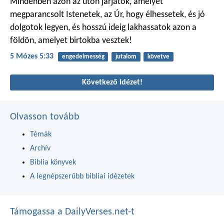
Mindenben azon az úton járjatok, amelyet
megparancsolt Istenetek, az Úr, hogy élhessetek, és jó
dolgotok legyen, és hosszú ideig lakhassatok azon a
földön, amelyet birtokba vesztek!
5 Mózes 5:33
engedelmesség
jutalom
követve
Következő idézet!
Olvasson tovább
Témák
Archív
Biblia könyvek
A legnépszerűbb bibliai idézetek
Támogassa a DailyVerses.net-t