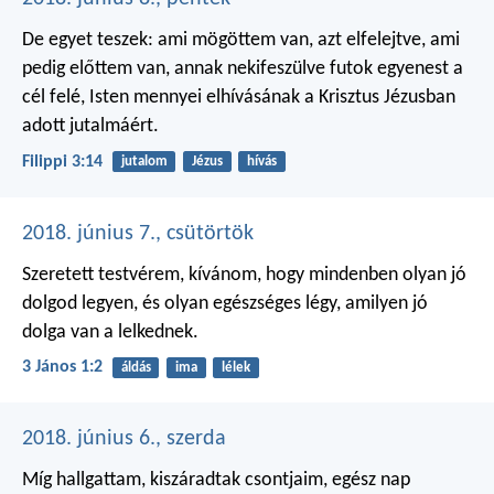
De egyet teszek: ami mögöttem van, azt elfelejtve, ami
pedig előttem van, annak nekifeszülve futok egyenest a
cél felé, Isten mennyei elhívásának a Krisztus Jézusban
adott jutalmáért.
Filippi 3:14
jutalom
Jézus
hívás
2018. június 7., csütörtök
Szeretett testvérem, kívánom, hogy mindenben olyan jó
dolgod legyen, és olyan egészséges légy, amilyen jó
dolga van a lelkednek.
3 János 1:2
áldás
ima
lélek
2018. június 6., szerda
Míg hallgattam, kiszáradtak csontjaim,
egész nap