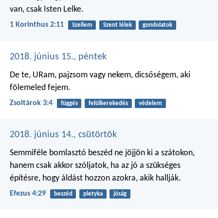
van, csak Isten Lelke.
1 Korinthus 2:11
Szellem
Szent lélek
gondolatok
2018. június 15., péntek
De te, URam, pajzsom vagy nekem,
dicsőségem, aki
fölemeled fejem.
Zsoltárok 3:4
függés
felülkerekedés
védelem
2018. június 14., csütörtök
Semmiféle bomlasztó beszéd ne jöjjön ki a szátokon,
hanem csak akkor szóljatok, ha az jó a szükséges
építésre, hogy áldást hozzon azokra, akik hallják.
Efezus 4:29
beszéd
pletyka
jóság