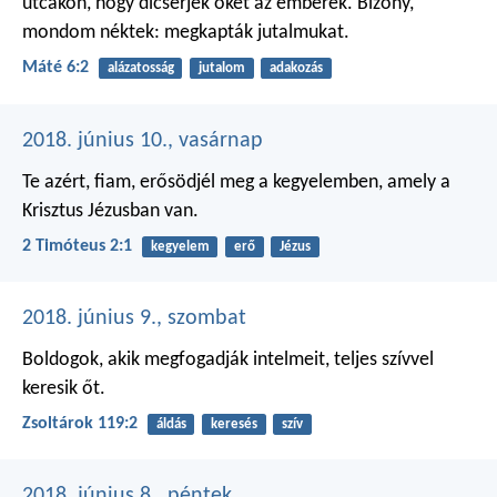
utcákon, hogy dicsérjék őket az emberek. Bizony,
mondom néktek: megkapták jutalmukat.
Máté 6:2
alázatosság
jutalom
adakozás
2018. június 10., vasárnap
Te azért, fiam, erősödjél meg a kegyelemben, amely a
Krisztus Jézusban van.
2 Timóteus 2:1
kegyelem
erő
Jézus
2018. június 9., szombat
Boldogok, akik megfogadják intelmeit,
teljes szívvel
keresik őt.
Zsoltárok 119:2
áldás
keresés
szív
2018. június 8., péntek