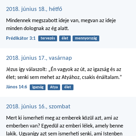
2018. június 18., hétfő
Mindennek megszabott ideje van,
megvan az ideje
minden dolognak az ég alatt.
Prédikátor 3:1
tervezés
élet
mennyország
2018. június 17., vasárnap
Jézus így válaszolt: „Én vagyok az út, az igazság és az
élet; senki sem mehet az Atyához, csakis énáltalam.”
János 14:6
igazság
Atya
élet
2018. június 16., szombat
Mert ki ismerheti meg az emberek közül azt, ami az
emberben van? Egyedül az emberi lélek, amely benne
lakik. Ugyanígy azt sem ismerheti senki, ami Istenben