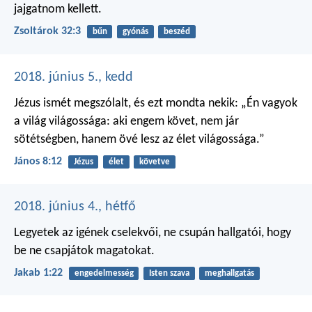
jajgatnom kellett.
Zsoltárok 32:3
bűn
gyónás
beszéd
2018. június 5., kedd
Jézus ismét megszólalt, és ezt mondta nekik: „Én vagyok
a világ világossága: aki engem követ, nem jár
sötétségben, hanem övé lesz az élet világossága.”
János 8:12
Jézus
élet
követve
2018. június 4., hétfő
Legyetek az igének cselekvői, ne csupán hallgatói, hogy
be ne csapjátok magatokat.
Jakab 1:22
engedelmesség
Isten szava
meghallgatás