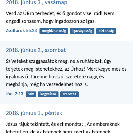
2018. június 3., vasárnap
Vesd az ÚRra terhedet,
és ő gondot visel rád!
Nem
engedi sohasem,
hogy ingadozzon az igaz.
Zsoltárok 55:23
megbízhatóság
igazságosság
biztonság
2018. június 2., szombat
Szíveteket szaggassátok meg,
ne a ruhátokat,
úgy
térjetek meg
Istenetekhez, az Úrhoz!
Mert kegyelmes és
irgalmas ő,
türelme hosszú, szeretete nagy,
és
megbánja, még ha veszedelmet hoz is.
Jóel 2:13
szív
kegyelem
szeretet
2018. június 1., péntek
Jézus rájuk tekintett, és ezt mondta: „Az embereknek
lehetetlen, de az Istennek nem, mert az Istennek