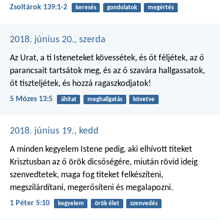
Zsoltárok 139:1-2
keresés
gondolatok
megértés
2018. június 20., szerda
Az Urat, a ti Isteneteket kövessétek, és őt féljétek, az ő
parancsait tartsátok meg, és az ő szavára hallgassatok,
őt tiszteljétek, és hozzá ragaszkodjatok!
5 Mózes 13:5
áhítat
meghallgatás
követve
2018. június 19., kedd
A minden kegyelem Istene pedig, aki elhívott titeket
Krisztusban az ő örök dicsőségére, miután rövid ideig
szenvedtetek, maga fog titeket felkészíteni,
megszilárdítani, megerősíteni és megalapozni.
1 Péter 5:10
kegyelem
örök élet
szenvedés