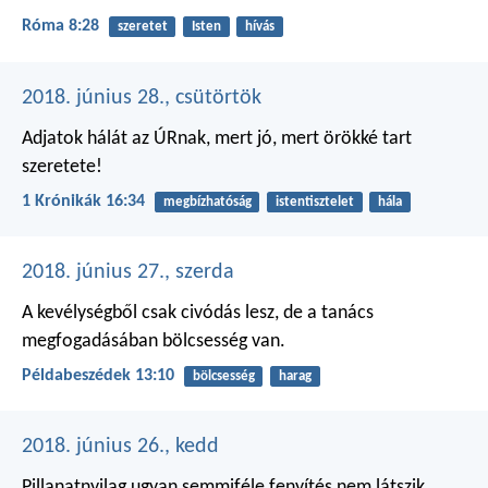
Róma 8:28
szeretet
Isten
hívás
2018. június 28., csütörtök
Adjatok hálát az ÚRnak, mert jó,
mert örökké tart
szeretete!
1 Krónikák 16:34
megbízhatóság
istentisztelet
hála
2018. június 27., szerda
A kevélységből csak civódás lesz,
de a tanács
megfogadásában bölcsesség van.
Példabeszédek 13:10
bölcsesség
harag
2018. június 26., kedd
Pillanatnyilag ugyan semmiféle fenyítés nem látszik