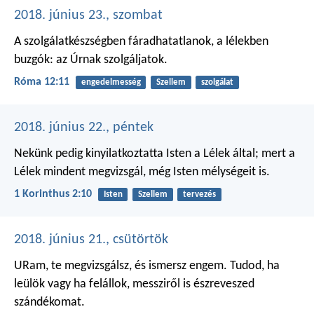
2018. június 23., szombat
A szolgálatkészségben fáradhatatlanok, a lélekben
buzgók: az Úrnak szolgáljatok.
Róma 12:11
engedelmesség
Szellem
szolgálat
2018. június 22., péntek
Nekünk pedig kinyilatkoztatta Isten a Lélek által; mert a
Lélek mindent megvizsgál, még Isten mélységeit is.
1 Korinthus 2:10
Isten
Szellem
tervezés
2018. június 21., csütörtök
URam, te megvizsgálsz,
és ismersz engem.
Tudod, ha
leülök vagy ha felállok,
messziről is észreveszed
szándékomat.