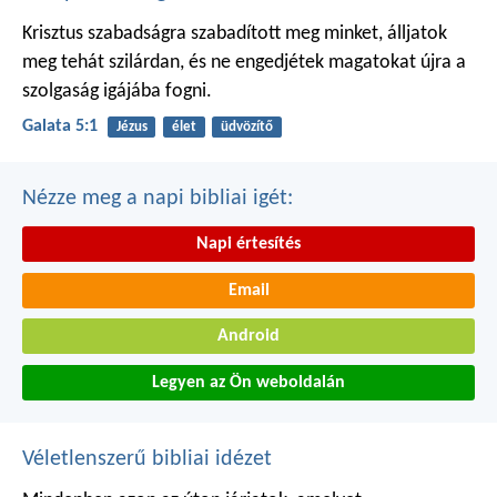
Krisztus szabadságra szabadított meg minket, álljatok
meg tehát szilárdan, és ne engedjétek magatokat újra a
szolgaság igájába fogni.
Galata 5:1
Jézus
élet
üdvözítő
Nézze meg a napi bibliai igét:
Napi értesítés
Email
Android
Legyen az Ön weboldalán
Véletlenszerű bibliai idézet