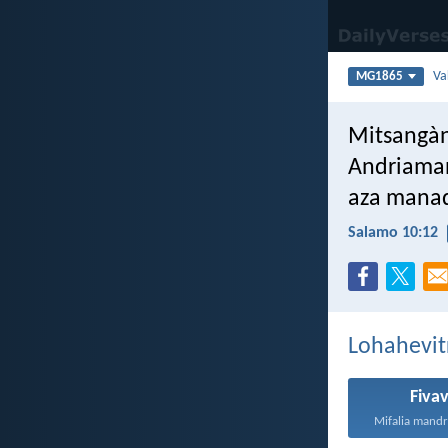
Va
MG1865
Mitsangàn
Andriaman
aza manad
Salamo 10:12
Lohahevit
Fiva