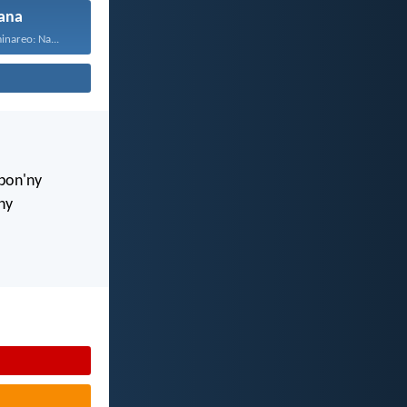
ana
inareo: Na...
mbon'ny
ny