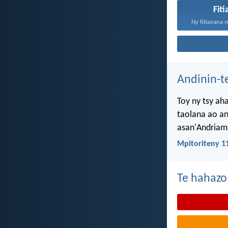
Fit
Ny fitiavana 
Andinin-t
Toy ny tsy ah
taolana ao an
asan'Andriama
Mpitoriteny 1
Te hahazo