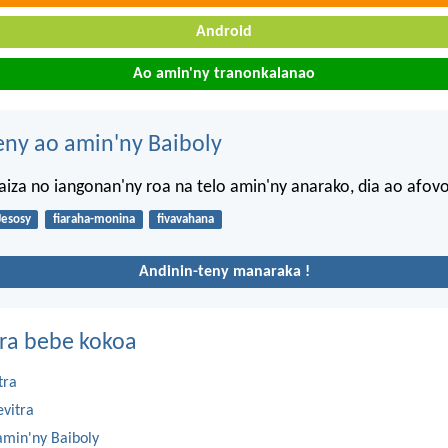
Android
Ao amin'ny tranonkalanao
eny ao amin'ny Baiboly
 aiza no iangonan'ny roa na telo amin'ny anarako, dia ao afov
Jesosy
fiaraha-monina
fivavahana
Andinin-teny manaraka !
ra bebe kokoa
tra
evitra
amin'ny Baiboly