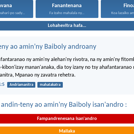
iavana
Fanantenana
Fino
mahari-po sady...
Fa Izaho mahalala ny...
Koa lazaiko am
Lohahevitra hafa...
eny ao amin'ny Baiboly androany
afantaranao ny amin'ny alehan'ny rivotra, na ny amin'ny fito
-kibon'izay manan'anaka, dia toy izany no tsy ahafantaranao 
nitra, Mpanao ny zavatra rehetra.
1:5
Andriamanitra
mahatakatra
 andin-teny ao amin'ny Baiboly isan'andro :
Fampandrenesana isan'andro
Mailaka