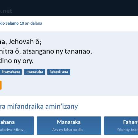
kio
Salamo 10
an-dalana
a, Jehovah ô;
itra ô, atsangano ny tananao,
ino ny ory.
fivavahana
manaraka
fahantrana
ra mifandraika amin'izany
vahana
Manaraka
Fahan
Mifalia mandrakariva. Mivavaha, ka...
Ary ny faharoa dia...
Dia hoy Jesos