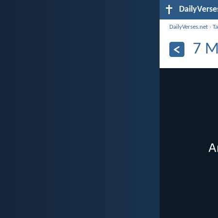
DailyVerse
DailyVerses.net
›
Ta
7 M