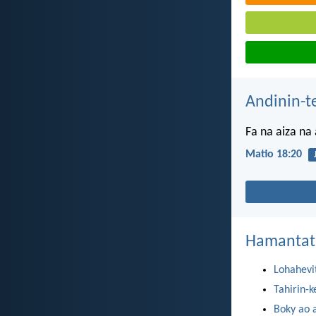
Andinin-t
Fa na aiza na
Matio 18:20
Hamantat
Lohahevi
Tahirin-k
Boky ao 