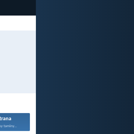
trana
y taminy...