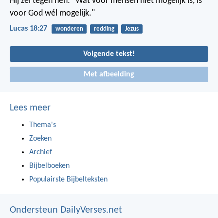
Hij zei tegen hen: "Wat voor mensen niet mogelijk is, is
voor God wél mogelijk."
Lucas 18:27
wonderen
redding
Jezus
Volgende tekst!
Met afbeelding
Lees meer
Thema's
Zoeken
Archief
Bijbelboeken
Populairste Bijbelteksten
Ondersteun DailyVerses.net