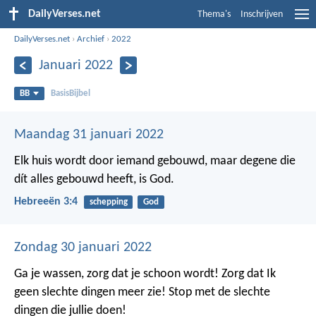
DailyVerses.net
Thema's
Inschrijven
DailyVerses.net
›
Archief
›
2022
Januari 2022
BB
BasisBijbel
Maandag 31 januari 2022
Elk huis wordt door iemand gebouwd, maar degene die
dít alles gebouwd heeft, is God.
Hebreeën 3:4
schepping
God
Zondag 30 januari 2022
Ga je wassen, zorg dat je schoon wordt!
Zorg dat Ik
geen slechte dingen meer zie!
Stop met de slechte
dingen die jullie doen!