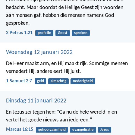
bedacht. Maar doordat de Heilige Geest zijn woorden
aan mensen gaf, hebben die mensen namens God
gesproken.
2 Petrus 1:21
profetie
Geest
spreken
Woensdag 12 januari 2022
De Heer maakt arm, en Hij maakt rijk.
Sommige mensen
vernedert Hij,
andere eert Hij juist.
1 Samuel 2:7
geld
almachtig
nederigheid
Dinsdag 11 januari 2022
En Jezus zei tegen hen: "Ga nu de hele wereld in en
vertel het goede nieuws aan iedereen."
Marcus 16:15
gehoorzaamheid
evangelisatie
Jezus