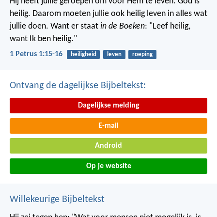
Hij heeft jullie geroepen om voor Hem te leven. God is
heilig. Daarom moeten jullie ook heilig leven in alles wat
jullie doen. Want er staat
in de Boeken
: "Leef heilig,
want Ik ben heilig."
1 Petrus 1:15-16
heiligheid
leven
roeping
Ontvang de dagelijkse Bijbeltekst:
Dagelijkse melding
E-mail
Android
Op je website
Willekeurige Bijbeltekst