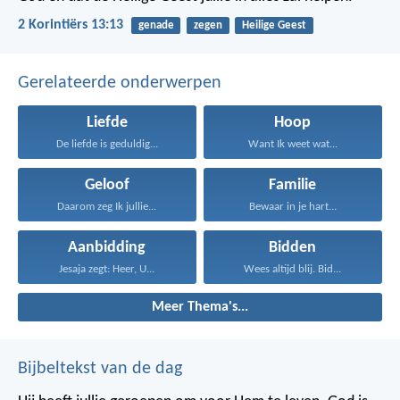
2 Korintiërs 13:13
genade
zegen
Heilige Geest
Gerelateerde onderwerpen
Liefde
Hoop
De liefde is geduldig...
Want Ik weet wat...
Geloof
Familie
Daarom zeg Ik jullie...
Bewaar in je hart...
Aanbidding
Bidden
Jesaja zegt: Heer, U...
Wees altijd blij. Bid...
Meer Thema's...
Bijbeltekst van de dag