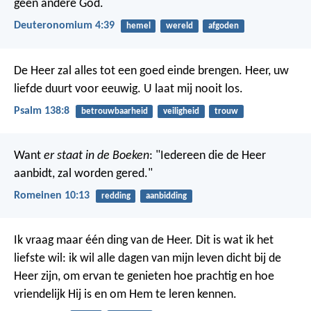
geen andere God.
Deuteronomium 4:39
hemel
wereld
afgoden
De Heer zal alles tot een goed einde brengen.
Heer, uw
liefde duurt voor eeuwig.
U laat mij nooit los.
Psalm 138:8
betrouwbaarheid
veiligheid
trouw
Want
er staat in de Boeken
: "Iedereen die de Heer
aanbidt, zal worden gered."
Romeinen 10:13
redding
aanbidding
Ik vraag maar één ding van de Heer.
Dit is wat ik het
liefste wil:
ik wil alle dagen van mijn leven dicht bij de
Heer zijn,
om ervan te genieten hoe prachtig en hoe
vriendelijk Hij is
en om Hem te leren kennen.