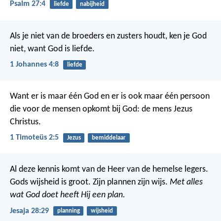
Psalm 27:4
liefde
nabijheid
Als je niet van de broeders en zusters houdt, ken je God
niet, want God is liefde.
1 Johannes 4:8
liefde
Want er is maar één God en er is ook maar één persoon
die voor de mensen opkomt bij God: de mens Jezus
Christus.
1 Timoteüs 2:5
Jezus
bemiddelaar
Al deze kennis komt van de Heer van de hemelse legers.
Gods wijsheid is groot. Zijn plannen zijn wijs.
Met alles
wat God doet heeft Hij een plan.
Jesaja 28:29
planning
wijsheid