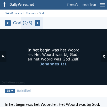
DailyVerses.net
Thema's
Inschrijven
DailyVerses.net
›
Thema's
›
God
God (2/5)
«
»
BB
BasisBijbel
In het begin was het Woord er. Het Woord was bij God,