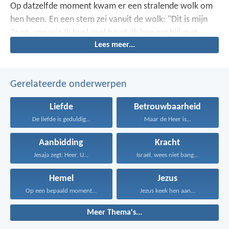
Op datzelfde moment kwam er een stralende wolk om
hen heen. En een stem zei vanuit de wolk: "Dit is mijn
Zoon, van wie Ik heel veel houd. Ik ben erg blij met
Lees meer...
Hem. Luister naar Hem."
Gerelateerde onderwerpen
Liefde
Betrouwbaarheid
De liefde is geduldig...
Maar de Heer is...
Aanbidding
Kracht
Jesaja zegt: Heer, U...
Israël, wees niet bang...
Hemel
Jezus
Op een bepaald moment...
Jezus keek hen aan...
Meer Thema's...