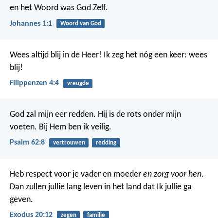
en het Woord was God Zelf.
Johannes 1:1
Woord van God
Wees altijd blij in de Heer! Ik zeg het nóg een keer: wees
blij!
Filippenzen 4:4
vreugde
God zal mijn eer redden.
Hij is de rots onder mijn
voeten.
Bij Hem ben ik veilig.
Psalm 62:8
vertrouwen
redding
Heb respect voor je vader en moeder
en zorg voor hen
.
Dan zullen jullie lang leven in het land dat Ik jullie ga
geven.
Exodus 20:12
zegen
familie