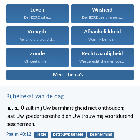
Leven
Wijsheid
De HEERE zal u...
De HEERE geeft immers...
Vreugde
Afhankelijkheid
Verblijd u altijd. Bid...
Want Ik ben de...
Zonde
Rechtvaardigheid
Of weet u niet...
Wie gerechtigheid en goedertierenheid...
Meer Thema's...
Bijbeltekst van de dag
, Ú zult mij Uw barmhartigheid niet onthouden;
HEERE
laat Uw goedertierenheid en Uw trouw mij voortdurend
beschermen.
Psalm 40:12
liefde
betrouwbaarheid
bescherming