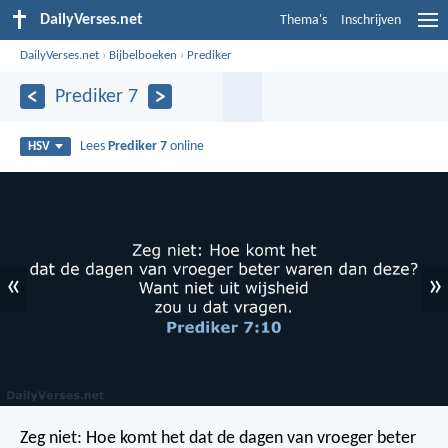
DailyVerses.net
Thema's
Inschrijven
DailyVerses.net
›
Bijbelboeken
›
Prediker
Prediker 7
Lees
Prediker 7
online
HSV
«
»
Zeg niet: Hoe komt het
dat de dagen van vroeger beter